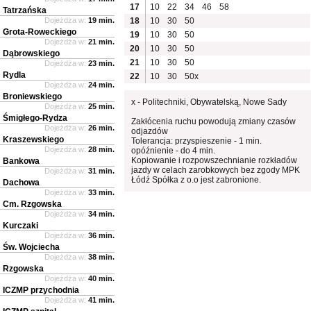
17
10
22
34
46
58
Tatrzańska
Dojeżdża w:
19 min.
18
10
30
50
Grota-Roweckiego
19
10
30
50
Dojeżdża w:
21 min.
20
10
30
50
Dąbrowskiego
21
10
30
50
Dojeżdża w:
23 min.
Rydla
22
10
30
50x
Dojeżdża w:
24 min.
Broniewskiego
x - Politechniki, Obywatelską, Nowe Sady
Dojeżdża w:
25 min.
Śmigłego-Rydza
Zakłócenia ruchu powodują zmiany czasów
Dojeżdża w:
26 min.
odjazdów
Kraszewskiego
Tolerancja: przyspieszenie - 1 min.
Dojeżdża w:
28 min.
opóźnienie - do 4 min.
Kopiowanie i rozpowszechnianie rozkładów
Bankowa
jazdy w celach zarobkowych bez zgody MPK
Dojeżdża w:
31 min.
Łódź Spółka z o.o jest zabronione.
Dachowa
Dojeżdża w:
33 min.
Cm. Rzgowska
Dojeżdża w:
34 min.
Kurczaki
Dojeżdża w:
36 min.
Św. Wojciecha
Dojeżdża w:
38 min.
Rzgowska
Dojeżdża w:
40 min.
ICZMP przychodnia
Dojeżdża w:
41 min.