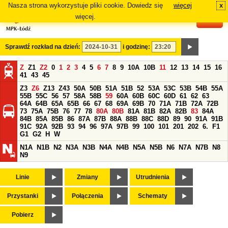
Nasza strona wykorzystuje pliki cookie. Dowiedz się
więcej
x
#
więcej.
Sprawdź rozkład na dzień:
i godzinę:
Z
Z1
Z2
0
1
2
3
4
5
6
7
8
9
10A
10B
11
12
13
14
15
16
41
43
45
Z3
Z6
Z13
Z43
50A
50B
51A
51B
52
53A
53C
53B
54B
55A
55B
55C
56
57
58A
58B
59
60A
60B
60C
60D
61
62
63
64A
64B
65A
65B
66
67
68
69A
69B
70
71A
71B
72A
72B
73
75A
75B
76
77
78
80A
80B
81A
81B
82A
82B
83
84A
84B
85A
85B
86
87A
87B
88A
88B
88C
88D
89
90
91A
91B
91C
92A
92B
93
94
96
97A
97B
99
100
101
201
202
6.
F1
G1
G2
H
W
N1A
N1B
N2
N3A
N3B
N4A
N4B
N5A
N5B
N6
N7A
N7B
N8
N9
Linie
Zmiany
Utrudnienia
Przystanki
Połączenia
Schematy
Pobierz