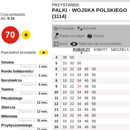
PRZYSTANEK:
PALKI - WOJSKA POLSKIEGO
Czas przejazdu
(1114)
dla:
9:34
Przesiadki
Kierunki
70
Pokaż na mapie
Drukuj
ikony
Tabliczka jak na przystanku
ROBOCZY
SOBOTY
NIEDZIELA
Poprzednie przystanki
4
38
50
Smutna
5
10
30
50
Dojeżdża w:
1 min.
6
10
22
34
46
58
Rondo Solidarności
7
10
22
34
46
58
Dojeżdża w:
5 min.
Narutowicza
8
10
22
34
46
58
Dojeżdża w:
8 min.
9
10
22
34
46
58
Tuwima
10
10
22
34
46
58
Dojeżdża w:
9 min.
11
10
22
34
46
58
Piłsudskiego
Dojeżdża w:
12 min.
12
10
22
34
46
58
Zbiorcza
13
10
22
34
46
58
Dojeżdża w:
13 min.
14
10
22
34
46
58
Milionowa
Dojeżdża w:
15 min.
15
10
22
34
46
58
Przybyszewskiego
16
10
22
34
46
58
Dojeżdża w:
17 min.