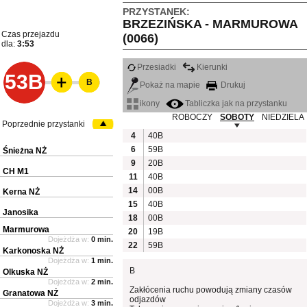
PRZYSTANEK:
BRZEZIŃSKA - MARMUROWA
Czas przejazdu
(0066)
dla:
3:53
Przesiadki
Kierunki
53B
B
Pokaż na mapie
Drukuj
ikony
Tabliczka jak na przystanku
ROBOCZY
SOBOTY
NIEDZIELA
Poprzednie przystanki
4
40B
6
59B
Śnieżna NŻ
9
20B
CH M1
11
40B
14
00B
Kerna NŻ
15
40B
Janosika
18
00B
Marmurowa
20
19B
Dojeżdża w:
0 min.
22
59B
Karkonoska NŻ
Dojeżdża w:
1 min.
B
Olkuska NŻ
Dojeżdża w:
2 min.
Zakłócenia ruchu powodują zmiany czasów
Granatowa NŻ
odjazdów
Dojeżdża w:
3 min.