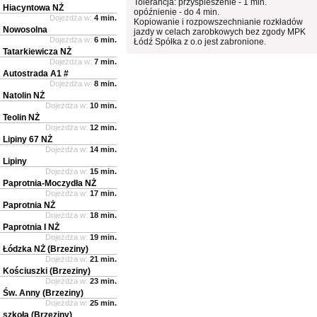
Tolerancja: przyspieszenie - 1 min.
Hiacyntowa NŻ
opóźnienie - do 4 min.
Dojeżdża w:
4 min.
Kopiowanie i rozpowszechnianie rozkładów
Nowosolna
jazdy w celach zarobkowych bez zgody MPK
Dojeżdża w:
6 min.
Łódź Spółka z o.o jest zabronione.
Tatarkiewicza NŻ
Dojeżdża w:
7 min.
Autostrada A1 #
Dojeżdża w:
8 min.
Natolin NŻ
Dojeżdża w:
10 min.
Teolin NŻ
Dojeżdża w:
12 min.
Lipiny 67 NŻ
Dojeżdża w:
14 min.
Lipiny
Dojeżdża w:
15 min.
Paprotnia-Moczydła NŻ
Dojeżdża w:
17 min.
Paprotnia NŻ
Dojeżdża w:
18 min.
Paprotnia I NŻ
Dojeżdża w:
19 min.
Łódzka NŻ (Brzeziny)
Dojeżdża w:
21 min.
Kościuszki (Brzeziny)
Dojeżdża w:
23 min.
Św. Anny (Brzeziny)
Dojeżdża w:
25 min.
szkoła (Brzeziny)