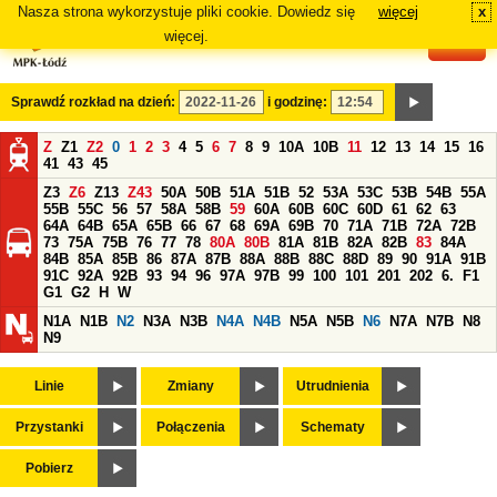
Nasza strona wykorzystuje pliki cookie. Dowiedz się
więcej
x
#
więcej.
Sprawdź rozkład na dzień:
i godzinę:
Z
Z1
Z2
0
1
2
3
4
5
6
7
8
9
10A
10B
11
12
13
14
15
16
41
43
45
Z3
Z6
Z13
Z43
50A
50B
51A
51B
52
53A
53C
53B
54B
55A
55B
55C
56
57
58A
58B
59
60A
60B
60C
60D
61
62
63
64A
64B
65A
65B
66
67
68
69A
69B
70
71A
71B
72A
72B
73
75A
75B
76
77
78
80A
80B
81A
81B
82A
82B
83
84A
84B
85A
85B
86
87A
87B
88A
88B
88C
88D
89
90
91A
91B
91C
92A
92B
93
94
96
97A
97B
99
100
101
201
202
6.
F1
G1
G2
H
W
N1A
N1B
N2
N3A
N3B
N4A
N4B
N5A
N5B
N6
N7A
N7B
N8
N9
Linie
Zmiany
Utrudnienia
Przystanki
Połączenia
Schematy
Pobierz