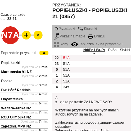
PRZYSTANEK:
POPIEŁUSZKI - POPIEŁUSZKI
Czas przejazdu
21 (0857)
dla:
22:51
Przesiadki
Kierunki
N7A
A
Pokaż na mapie
Drukuj
ikony
Tabliczka jak na przystanku
Nd/Pn i Wt-Pt
Pt/Sb
Sb/Nd
Poprzednie przystanki
22
51A
Popiełuszki
23
51A
Dojeżdża w:
1 min.
0
51A
Maratońska 91 NŻ
1
51A
Dojeżdża w:
2 min.
Plocka
2
51A
Dojeżdża w:
3 min.
4
34x
Dw. Łódź Retkinia
Dojeżdża w:
4 min.
A
Obywatelska
x - zjazd po trasie ZAJ.NOWE SADY
Dojeżdża w:
5 min.
Waltera-Janke NŻ
Wszystkie przystanki na nocnych liniach
Dojeżdża w:
7 min.
autobusowych są na żądanie.
ROD Olimpijka NŻ
Dojeżdża w:
7 min.
Zakłócenia ruchu powodują zmiany czasów
zajezdnia MPK NŻ
odjazdów
Dojeżdża w:
8 min.
Tolerancja: przyspieszenie - 1 min.