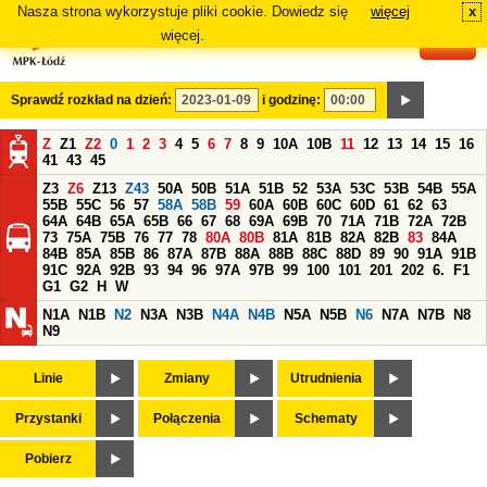
Nasza strona wykorzystuje pliki cookie. Dowiedz się
więcej
x
#
więcej.
Sprawdź rozkład na dzień:
i godzinę:
Z
Z1
Z2
0
1
2
3
4
5
6
7
8
9
10A
10B
11
12
13
14
15
16
41
43
45
Z3
Z6
Z13
Z43
50A
50B
51A
51B
52
53A
53C
53B
54B
55A
55B
55C
56
57
58A
58B
59
60A
60B
60C
60D
61
62
63
64A
64B
65A
65B
66
67
68
69A
69B
70
71A
71B
72A
72B
73
75A
75B
76
77
78
80A
80B
81A
81B
82A
82B
83
84A
84B
85A
85B
86
87A
87B
88A
88B
88C
88D
89
90
91A
91B
91C
92A
92B
93
94
96
97A
97B
99
100
101
201
202
6.
F1
G1
G2
H
W
N1A
N1B
N2
N3A
N3B
N4A
N4B
N5A
N5B
N6
N7A
N7B
N8
N9
Linie
Zmiany
Utrudnienia
Przystanki
Połączenia
Schematy
Pobierz