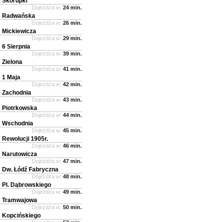
Skorupki
Dojeżdża w:
24 min.
Radwańska
Dojeżdża w:
26 min.
Mickiewicza
Dojeżdża w:
29 min.
6 Sierpnia
Dojeżdża w:
39 min.
Zielona
Dojeżdża w:
41 min.
1 Maja
Dojeżdża w:
42 min.
Zachodnia
Dojeżdża w:
43 min.
Piotrkowska
Dojeżdża w:
44 min.
Wschodnia
Dojeżdża w:
45 min.
Rewolucji 1905r.
Dojeżdża w:
46 min.
Narutowicza
Dojeżdża w:
47 min.
Dw. Łódź Fabryczna
Dojeżdża w:
48 min.
Pl. Dąbrowskiego
Dojeżdża w:
49 min.
Tramwajowa
Dojeżdża w:
50 min.
Kopcińskiego