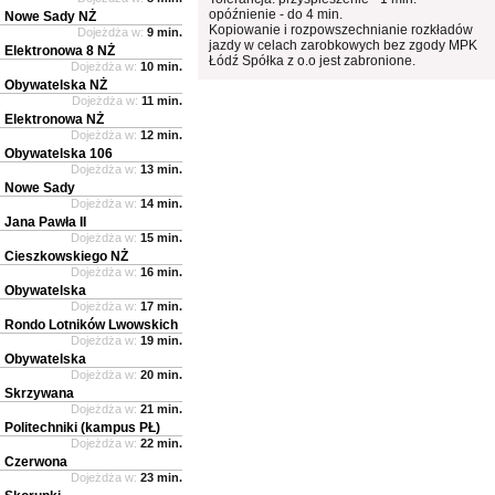
opóźnienie - do 4 min.
Nowe Sady NŻ
Kopiowanie i rozpowszechnianie rozkładów
Dojeżdża w:
9 min.
jazdy w celach zarobkowych bez zgody MPK
Elektronowa 8 NŻ
Łódź Spółka z o.o jest zabronione.
Dojeżdża w:
10 min.
Obywatelska NŻ
Dojeżdża w:
11 min.
Elektronowa NŻ
Dojeżdża w:
12 min.
Obywatelska 106
Dojeżdża w:
13 min.
Nowe Sady
Dojeżdża w:
14 min.
Jana Pawła II
Dojeżdża w:
15 min.
Cieszkowskiego NŻ
Dojeżdża w:
16 min.
Obywatelska
Dojeżdża w:
17 min.
Rondo Lotników Lwowskich
Dojeżdża w:
19 min.
Obywatelska
Dojeżdża w:
20 min.
Skrzywana
Dojeżdża w:
21 min.
Politechniki (kampus PŁ)
Dojeżdża w:
22 min.
Czerwona
Dojeżdża w:
23 min.