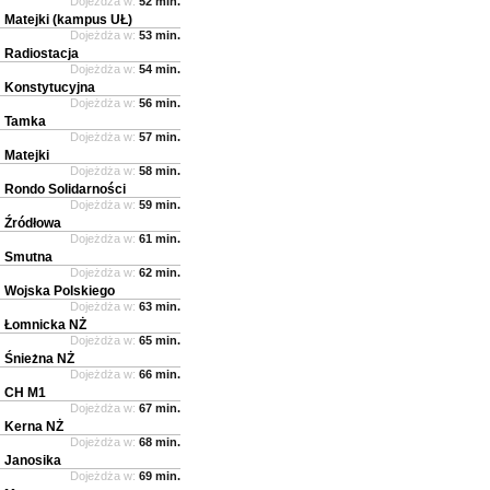
Dojeżdża w:
52 min.
Matejki (kampus UŁ)
Dojeżdża w:
53 min.
Radiostacja
Dojeżdża w:
54 min.
Konstytucyjna
Dojeżdża w:
56 min.
Tamka
Dojeżdża w:
57 min.
Matejki
Dojeżdża w:
58 min.
Rondo Solidarności
Dojeżdża w:
59 min.
Źródłowa
Dojeżdża w:
61 min.
Smutna
Dojeżdża w:
62 min.
Wojska Polskiego
Dojeżdża w:
63 min.
Łomnicka NŻ
Dojeżdża w:
65 min.
Śnieżna NŻ
Dojeżdża w:
66 min.
CH M1
Dojeżdża w:
67 min.
Kerna NŻ
Dojeżdża w:
68 min.
Janosika
Dojeżdża w:
69 min.