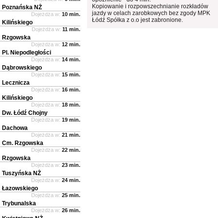
Kopiowanie i rozpowszechnianie rozkładów
Poznańska NŻ
jazdy w celach zarobkowych bez zgody MPK
Dojeżdża w:
10 min.
Łódź Spółka z o.o jest zabronione.
Kilińskiego
Dojeżdża w:
11 min.
Rzgowska
Dojeżdża w:
12 min.
Pl. Niepodległości
Dojeżdża w:
14 min.
Dąbrowskiego
Dojeżdża w:
15 min.
Lecznicza
Dojeżdża w:
16 min.
Kilińskiego
Dojeżdża w:
18 min.
Dw. Łódź Chojny
Dojeżdża w:
19 min.
Dachowa
Dojeżdża w:
21 min.
Cm. Rzgowska
Dojeżdża w:
22 min.
Rzgowska
Dojeżdża w:
23 min.
Tuszyńska NŻ
Dojeżdża w:
24 min.
Łazowskiego
Dojeżdża w:
25 min.
Trybunalska
Dojeżdża w:
26 min.