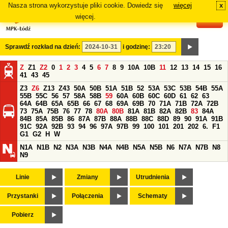
Nasza strona wykorzystuje pliki cookie. Dowiedz się
więcej
x
#
więcej.
Sprawdź rozkład na dzień:
i godzinę:
Z
Z1
Z2
0
1
2
3
4
5
6
7
8
9
10A
10B
11
12
13
14
15
16
41
43
45
Z3
Z6
Z13
Z43
50A
50B
51A
51B
52
53A
53C
53B
54B
55A
55B
55C
56
57
58A
58B
59
60A
60B
60C
60D
61
62
63
64A
64B
65A
65B
66
67
68
69A
69B
70
71A
71B
72A
72B
73
75A
75B
76
77
78
80A
80B
81A
81B
82A
82B
83
84A
84B
85A
85B
86
87A
87B
88A
88B
88C
88D
89
90
91A
91B
91C
92A
92B
93
94
96
97A
97B
99
100
101
201
202
6.
F1
G1
G2
H
W
N1A
N1B
N2
N3A
N3B
N4A
N4B
N5A
N5B
N6
N7A
N7B
N8
N9
Linie
Zmiany
Utrudnienia
Przystanki
Połączenia
Schematy
Pobierz