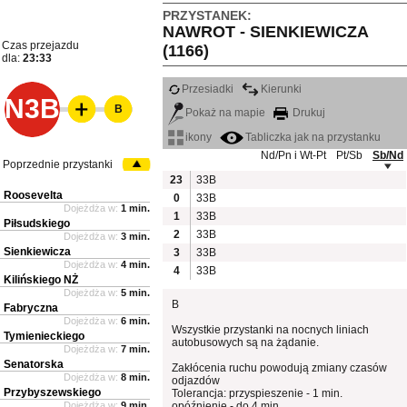
PRZYSTANEK:
NAWROT - SIENKIEWICZA
Czas przejazdu
(1166)
dla:
23:33
Przesiadki
Kierunki
N3B
B
Pokaż na mapie
Drukuj
ikony
Tabliczka jak na przystanku
Nd/Pn i Wt-Pt
Pt/Sb
Sb/Nd
Poprzednie przystanki
23
33B
Roosevelta
0
33B
Dojeżdża w:
1 min.
1
33B
Piłsudskiego
2
33B
Dojeżdża w:
3 min.
Sienkiewicza
3
33B
Dojeżdża w:
4 min.
4
33B
Kilińskiego NŻ
Dojeżdża w:
5 min.
B
Fabryczna
Dojeżdża w:
6 min.
Wszystkie przystanki na nocnych liniach
Tymienieckiego
autobusowych są na żądanie.
Dojeżdża w:
7 min.
Senatorska
Zakłócenia ruchu powodują zmiany czasów
Dojeżdża w:
8 min.
odjazdów
Przybyszewskiego
Tolerancja: przyspieszenie - 1 min.
Dojeżdża w:
9 min.
opóźnienie - do 4 min.