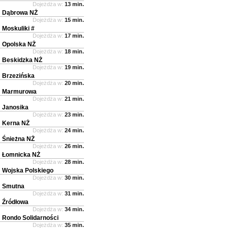
Dojeżdża w:
13 min.
Dąbrowa NŻ
Dojeżdża w:
15 min.
Moskuliki #
Dojeżdża w:
17 min.
Opolska NŻ
Dojeżdża w:
18 min.
Beskidzka NŻ
Dojeżdża w:
19 min.
Brzezińska
Dojeżdża w:
20 min.
Marmurowa
Dojeżdża w:
21 min.
Janosika
Dojeżdża w:
23 min.
Kerna NŻ
Dojeżdża w:
24 min.
Śnieżna NŻ
Dojeżdża w:
26 min.
Łomnicka NŻ
Dojeżdża w:
28 min.
Wojska Polskiego
Dojeżdża w:
30 min.
Smutna
Dojeżdża w:
31 min.
Źródłowa
Dojeżdża w:
34 min.
Rondo Solidarności
Dojeżdża w:
35 min.