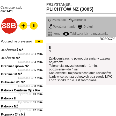
PRZYSTANEK:
Czas przejazdu
PLICHTÓW NŻ (3085)
dla:
14:1
Przesiadki
Kierunki
88B
B
Pokaż na mapie
Drukuj
ikony
Tabliczka jak na przystanku
ROBOCZY
Poprzednie przystanki
B
Janów wieś NŻ
S
Dojeżdża w:
1 min.
Janów 7b NŻ
Zakłócenia ruchu powodują zmiany czasów
Dojeżdża w:
3 min.
odjazdów
Tolerancja: przyspieszenie - 1 min.
Grabina/Lipowa NŻ
opóźnienie - do 4 min.
Dojeżdża w:
5 min.
Kopiowanie i rozpowszechnianie rozkładów
Grabina 50 NŻ
jazdy w celach zarobkowych bez zgody MPK
Dojeżdża w:
7 min.
Łódź Spółka z o.o jest zabronione.
Bukowiec 61 NŻ
Dojeżdża w:
8 min.
Kalonka Centrum Ojca Pio
Dojeżdża w:
10 min.
Kalonka II
Dojeżdża w:
11 min.
Kalonka NŻ
Dojeżdża w:
12 min.
Kopanka 24a NŻ