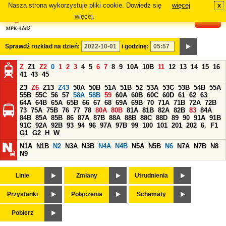
Nasza strona wykorzystuje pliki cookie. Dowiedz się
więcej
x
#
więcej.
Sprawdź rozkład na dzień:
i godzinę:
Z
Z1
Z2
0
1
2
3
4
5
6
7
8
9
10A
10B
11
12
13
14
15
16
41
43
45
Z3
Z6
Z13
Z43
50A
50B
51A
51B
52
53A
53C
53B
54B
55A
55B
55C
56
57
58A
58B
59
60A
60B
60C
60D
61
62
63
64A
64B
65A
65B
66
67
68
69A
69B
70
71A
71B
72A
72B
73
75A
75B
76
77
78
80A
80B
81A
81B
82A
82B
83
84A
84B
85A
85B
86
87A
87B
88A
88B
88C
88D
89
90
91A
91B
91C
92A
92B
93
94
96
97A
97B
99
100
101
201
202
6.
F1
G1
G2
H
W
N1A
N1B
N2
N3A
N3B
N4A
N4B
N5A
N5B
N6
N7A
N7B
N8
N9
Linie
Zmiany
Utrudnienia
Przystanki
Połączenia
Schematy
Pobierz