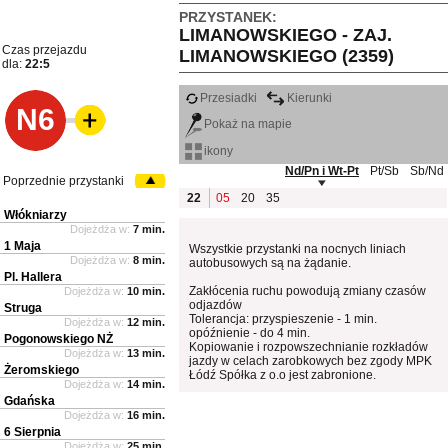
PRZYSTANEK:
LIMANOWSKIEGO - ZAJ.
Czas przejazdu
LIMANOWSKIEGO (2359)
dla:
22:5
Przesiadki
Kierunki
N6
Pokaż na mapie
ikony
Nd/Pn i Wt-Pt
Pt/Sb
Sb/Nd
Poprzednie przystanki
22
05
20
35
Włókniarzy
Dojeżdża w:
7 min.
1 Maja
Wszystkie przystanki na nocnych liniach
Dojeżdża w:
8 min.
autobusowych są na żądanie.
Pl. Hallera
Zakłócenia ruchu powodują zmiany czasów
Dojeżdża w:
10 min.
odjazdów
Struga
Tolerancja: przyspieszenie - 1 min.
Dojeżdża w:
12 min.
opóźnienie - do 4 min.
Pogonowskiego NŻ
Kopiowanie i rozpowszechnianie rozkładów
Dojeżdża w:
13 min.
jazdy w celach zarobkowych bez zgody MPK
Żeromskiego
Łódź Spółka z o.o jest zabronione.
Dojeżdża w:
14 min.
Gdańska
Dojeżdża w:
16 min.
6 Sierpnia
Dojeżdża w:
25 min.