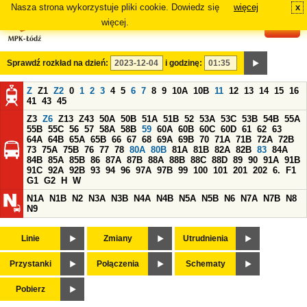
Nasza strona wykorzystuje pliki cookie. Dowiedz się
więcej
x
#
więcej.
Sprawdź rozkład na dzień:
i godzinę:
Z
Z1
Z2
0
1
2
3
4
5
6
7
8
9
10A
10B
11
12
13
14
15
16
41
43
45
Z3
Z6
Z13
Z43
50A
50B
51A
51B
52
53A
53C
53B
54B
55A
55B
55C
56
57
58A
58B
59
60A
60B
60C
60D
61
62
63
64A
64B
65A
65B
66
67
68
69A
69B
70
71A
71B
72A
72B
73
75A
75B
76
77
78
80A
80B
81A
81B
82A
82B
83
84A
84B
85A
85B
86
87A
87B
88A
88B
88C
88D
89
90
91A
91B
91C
92A
92B
93
94
96
97A
97B
99
100
101
201
202
6.
F1
G1
G2
H
W
N1A
N1B
N2
N3A
N3B
N4A
N4B
N5A
N5B
N6
N7A
N7B
N8
N9
Linie
Zmiany
Utrudnienia
Przystanki
Połączenia
Schematy
Pobierz