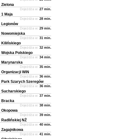
Zielona
Dojeżdża w:
27 min.
1 Maja
Dojeżdża w:
28 min.
Legionów
Dojeżdża w:
29 min.
Nowomiejska
Dojeżdża w:
31 min.
Kilińskiego
Dojeżdża w:
32 min.
Wojska Polskiego
Dojeżdża w:
34 min.
Marynarska
Dojeżdża w:
35 min.
Organizacji WiN
Dojeżdża w:
36 min.
Park Szarych Szeregów
Dojeżdża w:
36 min.
Sucharskiego
Dojeżdża w:
37 min.
Bracka
Dojeżdża w:
38 min.
Okopowa
Dojeżdża w:
39 min.
Radlińskiej NŻ
Dojeżdża w:
40 min.
Zagajnikowa
Dojeżdża w:
41 min.