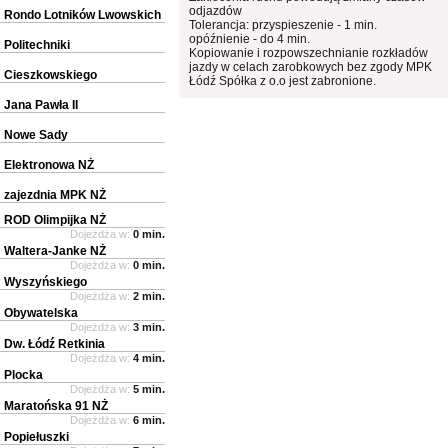
odjazdów
Rondo Lotników Lwowskich
Tolerancja: przyspieszenie - 1 min.
opóźnienie - do 4 min.
Politechniki
Kopiowanie i rozpowszechnianie rozkładów
jazdy w celach zarobkowych bez zgody MPK
Cieszkowskiego
Łódź Spółka z o.o jest zabronione.
Jana Pawła II
Nowe Sady
Elektronowa NŻ
zajezdnia MPK NŻ
ROD Olimpijka NŻ
Dojeżdża w:
0 min.
Waltera-Janke NŻ
Dojeżdża w:
0 min.
Wyszyńskiego
Dojeżdża w:
2 min.
Obywatelska
Dojeżdża w:
3 min.
Dw. Łódź Retkinia
Dojeżdża w:
4 min.
Plocka
Dojeżdża w:
5 min.
Maratońska 91 NŻ
Dojeżdża w:
6 min.
Popiełuszki