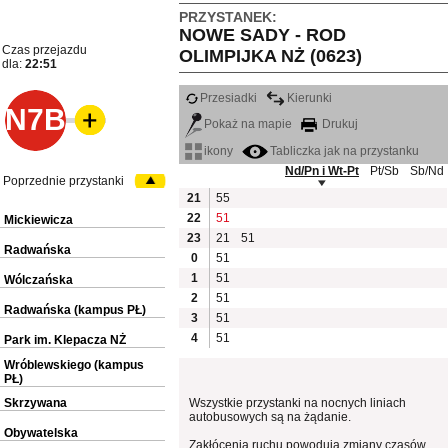
PRZYSTANEK:
NOWE SADY - ROD
Czas przejazdu
OLIMPIJKA NŻ (0623)
dla:
22:51
Przesiadki
Kierunki
N7B
Pokaż na mapie
Drukuj
ikony
Tabliczka jak na przystanku
Nd/Pn i Wt-Pt
Pt/Sb
Sb/Nd
Poprzednie przystanki
21
55
22
51
Mickiewicza
23
21
51
Radwańska
0
51
1
51
Wólczańska
2
51
Radwańska (kampus PŁ)
3
51
4
51
Park im. Klepacza NŻ
Wróblewskiego (kampus
PŁ)
Skrzywana
Wszystkie przystanki na nocnych liniach
autobusowych są na żądanie.
Obywatelska
Zakłócenia ruchu powodują zmiany czasów