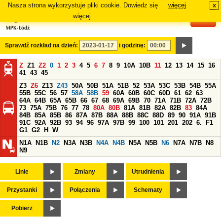
Nasza strona wykorzystuje pliki cookie. Dowiedz się
więcej
x
#
więcej.
Sprawdź rozkład na dzień:
i godzinę:
Z
Z1
Z2
0
1
2
3
4
5
6
7
8
9
10A
10B
11
12
13
14
15
16
41
43
45
Z3
Z6
Z13
Z43
50A
50B
51A
51B
52
53A
53C
53B
54B
55A
55B
55C
56
57
58A
58B
59
60A
60B
60C
60D
61
62
63
64A
64B
65A
65B
66
67
68
69A
69B
70
71A
71B
72A
72B
73
75A
75B
76
77
78
80A
80B
81A
81B
82A
82B
83
84A
84B
85A
85B
86
87A
87B
88A
88B
88C
88D
89
90
91A
91B
91C
92A
92B
93
94
96
97A
97B
99
100
101
201
202
6.
F1
G1
G2
H
W
N1A
N1B
N2
N3A
N3B
N4A
N4B
N5A
N5B
N6
N7A
N7B
N8
N9
Linie
Zmiany
Utrudnienia
Przystanki
Połączenia
Schematy
Pobierz