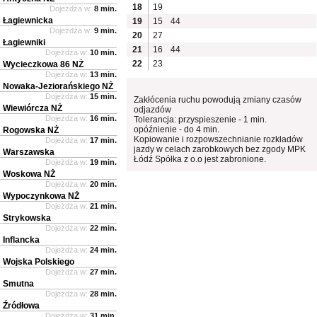
18
19
Dojeżdża w:
8 min.
Łagiewnicka
19
15
44
Dojeżdża w:
9 min.
20
27
Łagiewniki
21
16
44
Dojeżdża w:
10 min.
22
23
Wycieczkowa 86 NŻ
Dojeżdża w:
13 min.
Nowaka-Jeziorańskiego NŻ
Dojeżdża w:
15 min.
Zakłócenia ruchu powodują zmiany czasów
Wiewiórcza NŻ
odjazdów
Dojeżdża w:
16 min.
Tolerancja: przyspieszenie - 1 min.
opóźnienie - do 4 min.
Rogowska NŻ
Kopiowanie i rozpowszechnianie rozkładów
Dojeżdża w:
17 min.
jazdy w celach zarobkowych bez zgody MPK
Warszawska
Łódź Spółka z o.o jest zabronione.
Dojeżdża w:
19 min.
Woskowa NŻ
Dojeżdża w:
20 min.
Wypoczynkowa NŻ
Dojeżdża w:
21 min.
Strykowska
Dojeżdża w:
22 min.
Inflancka
Dojeżdża w:
24 min.
Wojska Polskiego
Dojeżdża w:
27 min.
Smutna
Dojeżdża w:
28 min.
Źródłowa
Dojeżdża w:
31 min.