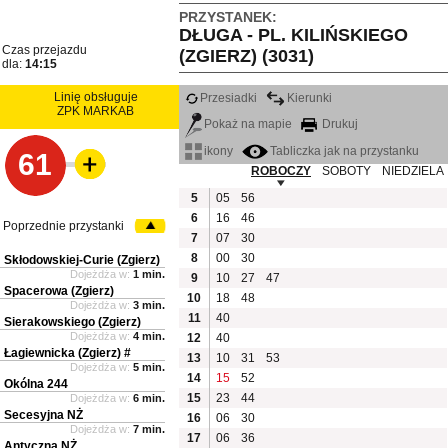
PRZYSTANEK:
DŁUGA - PL. KILIŃSKIEGO
Czas przejazdu
(ZGIERZ) (3031)
dla:
14:15
Linię obsługuje
Przesiadki
Kierunki
ZPK MARKAB
Pokaż na mapie
Drukuj
ikony
Tabliczka jak na przystanku
61
ROBOCZY
SOBOTY
NIEDZIELA
5
05
56
6
16
46
Poprzednie przystanki
7
07
30
8
00
30
Skłodowskiej-Curie (Zgierz)
Dojeżdża w:
1 min.
9
10
27
47
Spacerowa (Zgierz)
10
18
48
Dojeżdża w:
3 min.
11
40
Sierakowskiego (Zgierz)
Dojeżdża w:
4 min.
12
40
Łagiewnicka (Zgierz) #
13
10
31
53
Dojeżdża w:
5 min.
14
15
52
Okólna 244
15
23
44
Dojeżdża w:
6 min.
Secesyjna NŻ
16
06
30
Dojeżdża w:
7 min.
17
06
36
Antyczna NŻ