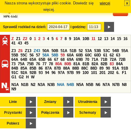
Nasza strona wykorzystuje pliki cookie. Dowiedz się
więcej
x
#
więcej.
Sprawdź rozkład na dzień:
i godzinę:
Z
Z1
Z2
0
1
2
3
4
5
6
7
8
9
10A
10B
11
12
13
14
15
16
41
43
45
Z3
Z6
Z13
Z43
50A
50B
51A
51B
52
53A
53B
53C
54B
55A
55B
55C
56
57
58A
58B
59
60A
60B
60C
60D
61
62
63
64A
64B
65A
65B
66
67
68
69A
69B
70
71A
71B
72A
72B
73
75A
75B
76
77
78
80A
80B
81A
81B
82A
82B
83
84A
84B
85A
85B
86
87A
87B
88A
88B
88C
88D
89
90
91A
91B
91C
92A
92B
93
94
96
97A
97B
99
100
101
201
202
6.
F1
G1
G2
H
W
N1A
N1B
N2
N3A
N3B
N4A
N4B
N5A
N5B
N6
N7A
N7B
N8
N9
Linie
Zmiany
Utrudnienia
Przystanki
Połączenia
Schematy
Pobierz