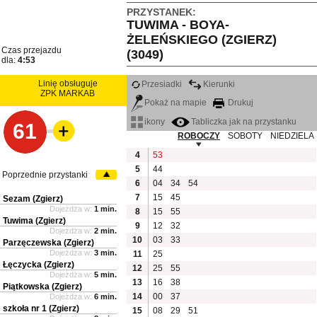
PRZYSTANEK:
TUWIMA - BOYA-
ŻELEŃSKIEGO (ZGIERZ)
Czas przejazdu
(3049)
dla:
4:53
Linię obsługuje
Przesiadki
Kierunki
ZPK MARKAB
Pokaż na mapie
Drukuj
ikony
Tabliczka jak na przystanku
61
ROBOCZY
SOBOTY
NIEDZIELA
4
53
5
44
Poprzednie przystanki
6
04
34
54
7
15
45
Sezam (Zgierz)
Dojeżdża w:
1 min.
8
15
55
Tuwima (Zgierz)
9
12
32
Dojeżdża w:
2 min.
10
03
33
Parzęczewska (Zgierz)
Dojeżdża w:
3 min.
11
25
Łęczycka (Zgierz)
12
25
55
Dojeżdża w:
5 min.
13
16
38
Piątkowska (Zgierz)
14
00
37
Dojeżdża w:
6 min.
szkoła nr 1 (Zgierz)
15
08
29
51