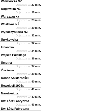
Wiewiórcza NŻ
Dojeżdża w:
27 min.
Rogowska NŻ
Dojeżdża w:
28 min.
Warszawska
Dojeżdża w:
29 min.
Woskowa NŻ
Dojeżdża w:
30 min.
Wypoczynkowa NŻ
Dojeżdża w:
31 min.
Strykowska
Dojeżdża w:
32 min.
Inflancka
Dojeżdża w:
34 min.
Wojska Polskiego
Dojeżdża w:
36 min.
Smutna
Dojeżdża w:
37 min.
Źródłowa
Dojeżdża w:
39 min.
Rondo Solidarności
Dojeżdża w:
40 min.
Rewolucji 1905r.
Dojeżdża w:
41 min.
Narutowicza
Dojeżdża w:
42 min.
Dw. Łódź Fabryczna
Dojeżdża w:
43 min.
Dw. Łódź Fabryczna