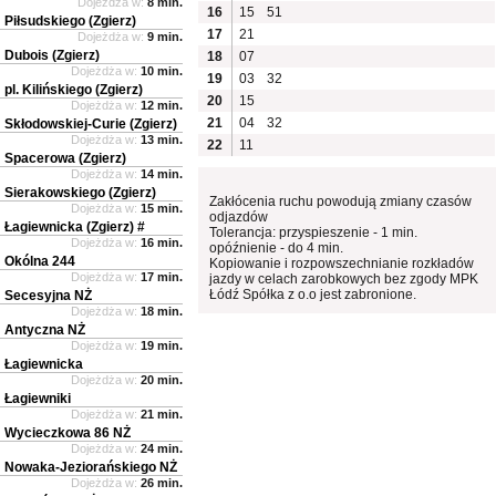
Dojeżdża w:
8 min.
16
15
51
Piłsudskiego (Zgierz)
17
21
Dojeżdża w:
9 min.
Dubois (Zgierz)
18
07
Dojeżdża w:
10 min.
19
03
32
pl. Kilińskiego (Zgierz)
20
15
Dojeżdża w:
12 min.
21
04
32
Skłodowskiej-Curie (Zgierz)
Dojeżdża w:
13 min.
22
11
Spacerowa (Zgierz)
Dojeżdża w:
14 min.
Sierakowskiego (Zgierz)
Zakłócenia ruchu powodują zmiany czasów
Dojeżdża w:
15 min.
odjazdów
Łagiewnicka (Zgierz) #
Tolerancja: przyspieszenie - 1 min.
Dojeżdża w:
16 min.
opóźnienie - do 4 min.
Okólna 244
Kopiowanie i rozpowszechnianie rozkładów
Dojeżdża w:
17 min.
jazdy w celach zarobkowych bez zgody MPK
Łódź Spółka z o.o jest zabronione.
Secesyjna NŻ
Dojeżdża w:
18 min.
Antyczna NŻ
Dojeżdża w:
19 min.
Łagiewnicka
Dojeżdża w:
20 min.
Łagiewniki
Dojeżdża w:
21 min.
Wycieczkowa 86 NŻ
Dojeżdża w:
24 min.
Nowaka-Jeziorańskiego NŻ
Dojeżdża w:
26 min.