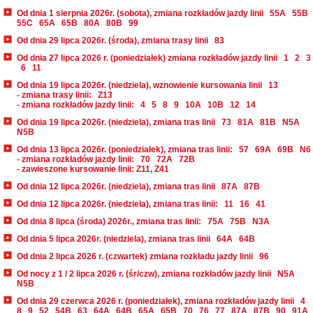
Od dnia 1 sierpnia 2026r. (sobota), zmiana rozkładów jazdy linii
55A
55B
55C
65A
65B
80A
80B
99
Od dnia 29 lipca 2026r. (środa), zmiana trasy linii
83
Od dnia 27 lipca 2026 r. (poniedziałek) zmiana rozkładów jazdy linii
1
2
3
6
11
Od dnia 19 lipca 2026r. (niedziela), wznowienie kursowania linii
13
- zmiana trasy linii:
Z13
- zmiana rozkładów jazdy linii:
4
5
8
9
10A
10B
12
14
Od dnia 19 lipca 2026r. (niedziela), zmiana tras linii
73
81A
81B
N5A
N5B
Od dnia 13 lipca 2026r. (poniedziałek), zmiana tras linii:
57
69A
69B
N6
- zmiana rozkładów jazdy linii:
70
72A
72B
- zawieszone kursowanie linii: Z11, Z41
Od dnia 12 lipca 2026r. (niedziela), zmiana tras linii
87A
87B
Od dnia 12 lipca 2026r. (niedziela), zmiana tras linii:
11
16
41
Od dnia 8 lipca (środa) 2026r., zmiana tras linii:
75A
75B
N3A
Od dnia 5 lipca 2026r. (niedziela), zmiana tras linii
64A
64B
Od dnia 2 lipca 2026 r. (czwartek) zmiana rozkładu jazdy linii
96
Od nocy z 1 / 2 lipca 2026 r. (śr/czw), zmiana rozkładów jazdy linii
N5A
N5B
Od dnia 29 czerwca 2026 r. (poniedziałek), zmiana rozkładów jazdy linii
4
8
9
52
54B
63
64A
64B
65A
65B
70
76
77
87A
87B
90
91A