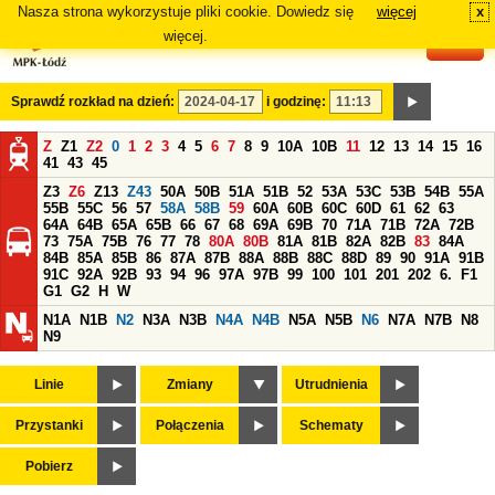
Nasza strona wykorzystuje pliki cookie. Dowiedz się
więcej
x
#
więcej.
Sprawdź rozkład na dzień:
i godzinę:
Z
Z1
Z2
0
1
2
3
4
5
6
7
8
9
10A
10B
11
12
13
14
15
16
41
43
45
Z3
Z6
Z13
Z43
50A
50B
51A
51B
52
53A
53C
53B
54B
55A
55B
55C
56
57
58A
58B
59
60A
60B
60C
60D
61
62
63
64A
64B
65A
65B
66
67
68
69A
69B
70
71A
71B
72A
72B
73
75A
75B
76
77
78
80A
80B
81A
81B
82A
82B
83
84A
84B
85A
85B
86
87A
87B
88A
88B
88C
88D
89
90
91A
91B
91C
92A
92B
93
94
96
97A
97B
99
100
101
201
202
6.
F1
G1
G2
H
W
N1A
N1B
N2
N3A
N3B
N4A
N4B
N5A
N5B
N6
N7A
N7B
N8
N9
Linie
Zmiany
Utrudnienia
Przystanki
Połączenia
Schematy
Pobierz