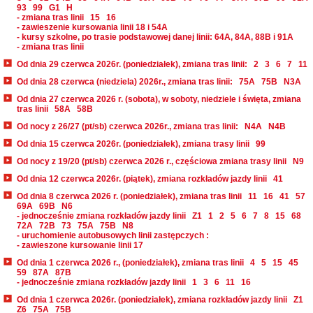
93
99
G1
H
- zmiana tras linii
15
16
- zawieszenie kursowania linii 18 i 54A
- kursy szkolne, po trasie podstawowej danej linii: 64A, 84A, 88B i 91A
- zmiana tras linii
Od dnia 29 czerwca 2026r. (poniedziałek), zmiana tras linii:
2
3
6
7
11
Od dnia 28 czerwca (niedziela) 2026r., zmiana tras linii:
75A
75B
N3A
Od dnia 27 czerwca 2026 r. (sobota), w soboty, niedziele i święta, zmiana
tras linii
58A
58B
Od nocy z 26/27 (pt/sb) czerwca 2026r., zmiana tras linii:
N4A
N4B
Od dnia 15 czerwca 2026r. (poniedziałek), zmiana trasy linii
99
Od nocy z 19/20 (pt/sb) czerwca 2026 r., częściowa zmiana trasy linii
N9
Od dnia 12 czerwca 2026r. (piątek), zmiana rozkładów jazdy linii
41
Od dnia 8 czerwca 2026 r. (poniedziałek), zmiana tras linii
11
16
41
57
69A
69B
N6
- jednocześnie zmiana rozkładów jazdy linii
Z1
1
2
5
6
7
8
15
68
72A
72B
73
75A
75B
N8
- uruchomienie autobusowych linii zastępczych :
- zawieszone kursowanie linii 17
Od dnia 1 czerwca 2026 r., (poniedziałek), zmiana tras linii
4
5
15
45
59
87A
87B
- jednocześnie zmiana rozkładów jazdy linii
1
3
6
11
16
Od dnia 1 czerwca 2026r. (poniedziałek), zmiana rozkładów jazdy linii
Z1
Z6
75A
75B