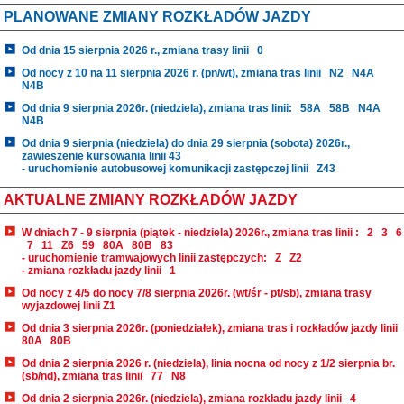
PLANOWANE ZMIANY ROZKŁADÓW JAZDY
Od dnia 15 sierpnia 2026 r., zmiana trasy linii
0
Od nocy z 10 na 11 sierpnia 2026 r. (pn/wt), zmiana tras linii
N2
N4A
N4B
Od dnia 9 sierpnia 2026r. (niedziela), zmiana tras linii:
58A
58B
N4A
N4B
Od dnia 9 sierpnia (niedziela) do dnia 29 sierpnia (sobota) 2026r.,
zawieszenie kursowania linii 43
- uruchomienie autobusowej komunikacji zastępczej linii
Z43
AKTUALNE ZMIANY ROZKŁADÓW JAZDY
W dniach 7 - 9 sierpnia (piątek - niedziela) 2026r., zmiana tras linii :
2
3
6
7
11
Z6
59
80A
80B
83
- uruchomienie tramwajowych linii zastępczych:
Z
Z2
- zmiana rozkładu jazdy linii
1
Od nocy z 4/5 do nocy 7/8 sierpnia 2026r. (wt/śr - pt/sb), zmiana trasy
wyjazdowej linii Z1
Od dnia 3 sierpnia 2026r. (poniedziałek), zmiana tras i rozkładów jazdy linii
80A
80B
Od dnia 2 sierpnia 2026 r. (niedziela), linia nocna od nocy z 1/2 sierpnia br.
(sb/nd), zmiana tras linii
77
N8
Od dnia 2 sierpnia 2026r. (niedziela), zmiana rozkładu jazdy linii
4