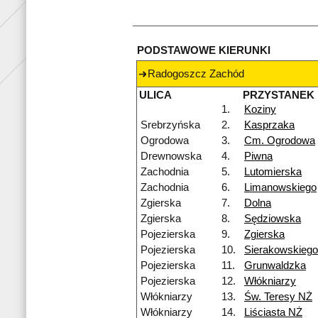
PODSTAWOWE KIERUNKI
Radogoszcz Zachód
ULICA
PRZYSTANEK
1.
Koziny
Srebrzyńska
2.
Kasprzaka
Ogrodowa
3.
Cm. Ogrodowa
Drewnowska
4.
Piwna
Zachodnia
5.
Lutomierska
Zachodnia
6.
Limanowskiego
Zgierska
7.
Dolna
Zgierska
8.
Sędziowska
Pojezierska
9.
Zgierska
Pojezierska
10.
Sierakowskiego
Pojezierska
11.
Grunwaldzka
Pojezierska
12.
Włókniarzy
Włókniarzy
13.
Św. Teresy NŻ
Włókniarzy
14.
Liściasta NŻ