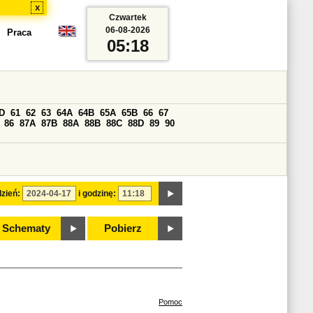
x
Czwartek
06-08-2026
Praca
05:18
D
61
62
63
64A
64B
65A
65B
66
67
86
87A
87B
88A
88B
88C
88D
89
90
zień:
i godzinę:
Schematy
Pobierz
Pomoc