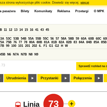
sza strona wykorzystuje pliki cookie. Dowiedz się więcej.
więcej
a pasażera
Bilety
Komunikaty
Reklama
Przetargi
O MPK
0B
11
12
13
14
15
16
41
43
45
53A
53C
53B
54B
55A
55B
55C
56
57
58A
58B
59
60A
60B
60C
60
75A
75B
76
77
78
80A
80B
81A
81B
82A
82B
83
84A
84B
85A
85B
97B
99
100
101
201
202
6.
F1
G1
G2
H
W
N5B
N6
N7A
N7B
N8
N9
a 73
Sprawdź rozkład na d
Utrudnienia
Przystanki
Połączenia
73
Linia