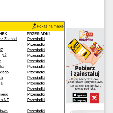
Pokaż na mapie
NEK
PRZESIADKI
cz Zachód
Przesiadki
Przesiadki
NŻ
Przesiadki
y NŻ
Przesiadki
y
Przesiadki
zka
Przesiadki
kiego
Przesiadki
ka
Przesiadki
ka
Przesiadki
Przesiadki
kiego
Przesiadki
ka NŻ
Przesiadki
dowa
Przesiadki