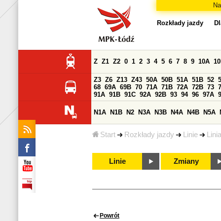
Na
Rozkłady jazdy
Dl
Z
Z1
Z2
0
1
2
3
4
5
6
7
8
9
10A
1
Z3
Z6
Z13
Z43
50A
50B
51A
51B
52
68
69A
69B
70
71A
71B
72A
72B
73
91A
91B
91C
92A
92B
93
94
96
97A
N1A
N1B
N2
N3A
N3B
N4A
N4B
N5A
Start
Rozkłady jazdy
Linie
Lini
Linie
Zmiany
Powrót