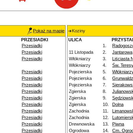
Pokaż na mapie
Koziny
PRZESIADKI
ULICA
PRZYSTA
Przesiadki
1.
Radogosz
Przesiadki
11 Listopada
2.
Jantarowa
Przesiadki
Włókniarzy
3.
Liściasta 
Włókniarzy
4.
Św. Teres
Przesiadki
Pojezierska
5.
Włókniarz
Przesiadki
Pojezierska
6.
Grunwald
Przesiadki
Pojezierska
7.
Sierakows
Przesiadki
Zgierska
8.
Julianows
Przesiadki
Zgierska
9.
Sędziows
Przesiadki
Zgierska
10.
Dolna
Przesiadki
Zachodnia
11.
Limanows
Przesiadki
Zachodnia
12.
Lutomiers
Przesiadki
Drewnowska
13.
Piwna
Przesiadki
Ogrodowa
14.
Cm. Ogro