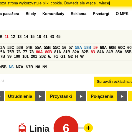
sza strona wykorzystuje pliki cookie. Dowiedz się więcej.
więcej
a pasażera
Bilety
Komunikaty
Reklama
Przetargi
O MPK
0B
11
12
13
14
15
16
41
43
45
53A
53C
53B
54B
55A
55B
55C
56
57
58A
58B
59
60A
60B
60C
60
75A
75B
76
77
78
80A
80B
81A
81B
82A
82B
83
84A
84B
85A
85B
97B
99
100
101
201
202
6.
F1
G1
G2
H
W
N5B
N6
N7A
N7B
N8
N9
a 6
Sprawdź rozkład na d
Utrudnienia
Przystanki
Połączenia
6
Linia