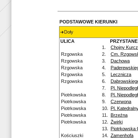
PODSTAWOWE KIERUNKI
Doły
ULICA
PRZYSTANE
1.
Chojny Kurcz
Rzgowska
2.
Cm. Rzgows
Rzgowska
3.
Dachowa
Rzgowska
4.
Paderewskie
Rzgowska
5.
Lecznicza
Rzgowska
6.
Dąbrowskieg
7.
Pl. Niepodleg
Piotrkowska
8.
Pl. Niepodleg
Piotrkowska
9.
Czerwona
Piotrkowska
10.
Pl. Katedraln
Piotrkowska
11.
Brzeźna
Piotrkowska
12.
Żwirki
13.
Piotrkowska
Kościuszki
14.
Zamenhofa