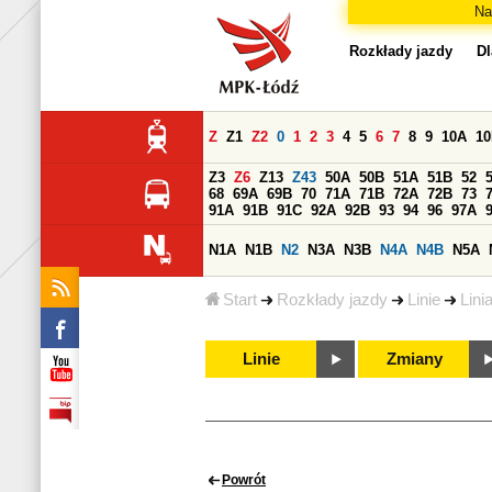
Na
Rozkłady jazdy
Dl
Z
Z1
Z2
0
1
2
3
4
5
6
7
8
9
10A
1
Z3
Z6
Z13
Z43
50A
50B
51A
51B
52
68
69A
69B
70
71A
71B
72A
72B
73
91A
91B
91C
92A
92B
93
94
96
97A
N1A
N1B
N2
N3A
N3B
N4A
N4B
N5A
Start
Rozkłady jazdy
Linie
Lini
Linie
Zmiany
Powrót