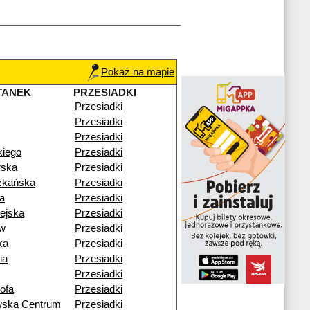
Pokaż na mapie
TANEK
PRZESIADKI
Przesiadki
Przesiadki
Przesiadki
kiego
Przesiadki
rska
Przesiadki
zkańska
Przesiadki
a
Przesiadki
ejska
Przesiadki
ów
Przesiadki
ka
Przesiadki
ia
Przesiadki
Przesiadki
ofa
Przesiadki
wska Centrum
Przesiadki