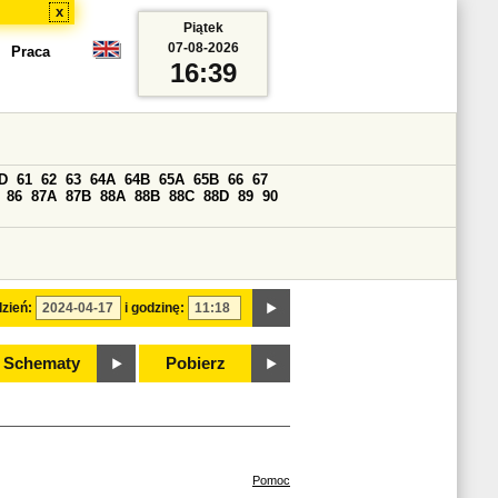
x
Piątek
07-08-2026
Praca
16:39
D
61
62
63
64A
64B
65A
65B
66
67
86
87A
87B
88A
88B
88C
88D
89
90
zień:
i godzinę:
Schematy
Pobierz
Pomoc