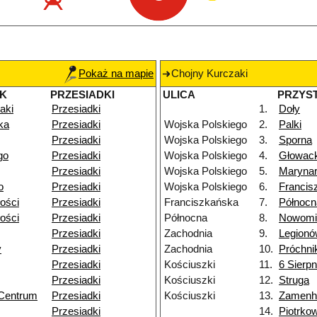
Pokaż na mapie
Chojny Kurczaki
K
PRZESIADKI
ULICA
PRZYS
aki
Przesiadki
1.
Doły
ka
Przesiadki
Wojska Polskiego
2.
Palki
Przesiadki
Wojska Polskiego
3.
Sporna
go
Przesiadki
Wojska Polskiego
4.
Głowac
Przesiadki
Wojska Polskiego
5.
Maryna
o
Przesiadki
Wojska Polskiego
6.
Francis
łości
Przesiadki
Franciszkańska
7.
Północn
łości
Przesiadki
Północna
8.
Nowomi
Przesiadki
Zachodnia
9.
Legion
y
Przesiadki
Zachodnia
10.
Próchni
Przesiadki
Kościuszki
11.
6 Sierpn
Przesiadki
Kościuszki
12.
Struga
 Centrum
Przesiadki
Kościuszki
13.
Zamenh
Przesiadki
14.
Piotrko