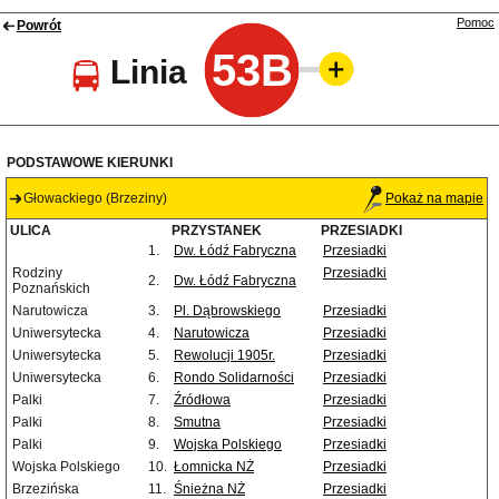
Pomoc
Powrót
53B
Linia
PODSTAWOWE KIERUNKI
Głowackiego (Brzeziny)
Pokaż na mapie
ULICA
PRZYSTANEK
PRZESIADKI
1.
Dw. Łódź Fabryczna
Przesiadki
Rodziny
Przesiadki
2.
Dw. Łódź Fabryczna
Poznańskich
Narutowicza
3.
Pl. Dąbrowskiego
Przesiadki
Uniwersytecka
4.
Narutowicza
Przesiadki
Uniwersytecka
5.
Rewolucji 1905r.
Przesiadki
Uniwersytecka
6.
Rondo Solidarności
Przesiadki
Palki
7.
Źródłowa
Przesiadki
Palki
8.
Smutna
Przesiadki
Palki
9.
Wojska Polskiego
Przesiadki
Wojska Polskiego
10.
Łomnicka NŻ
Przesiadki
Brzezińska
11.
Śnieżna NŻ
Przesiadki