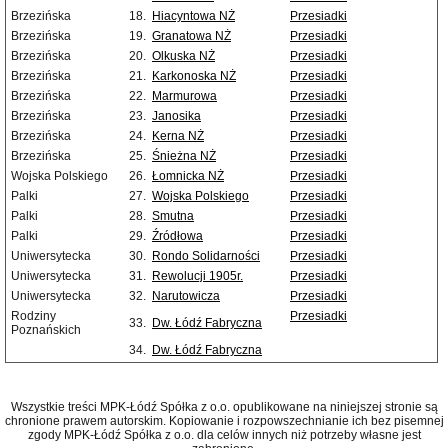
Brzezińska
18.
Hiacyntowa NŻ
Przesiadki
Brzezińska
19.
Granatowa NŻ
Przesiadki
Brzezińska
20.
Olkuska NŻ
Przesiadki
Brzezińska
21.
Karkonoska NŻ
Przesiadki
Brzezińska
22.
Marmurowa
Przesiadki
Brzezińska
23.
Janosika
Przesiadki
Brzezińska
24.
Kerna NŻ
Przesiadki
Brzezińska
25.
Śnieżna NŻ
Przesiadki
Wojska Polskiego
26.
Łomnicka NŻ
Przesiadki
Palki
27.
Wojska Polskiego
Przesiadki
Palki
28.
Smutna
Przesiadki
Palki
29.
Źródłowa
Przesiadki
Uniwersytecka
30.
Rondo Solidarności
Przesiadki
Uniwersytecka
31.
Rewolucji 1905r.
Przesiadki
Uniwersytecka
32.
Narutowicza
Przesiadki
Rodziny
Przesiadki
33.
Dw. Łódź Fabryczna
Poznańskich
34.
Dw. Łódź Fabryczna
Wszystkie treści MPK-Łódź Spółka z o.o. opublikowane na niniejszej stronie są
chronione prawem autorskim. Kopiowanie i rozpowszechnianie ich bez pisemnej
zgody MPK-Łódź Spółka z o.o. dla celów innych niż potrzeby własne jest