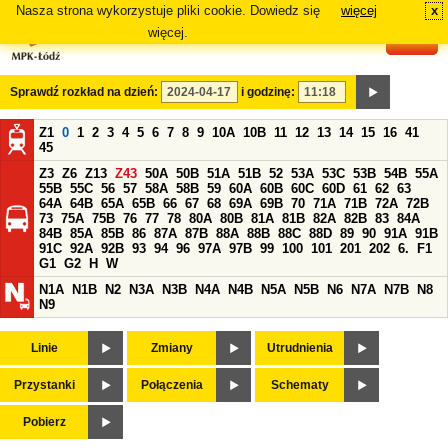
Nasza strona wykorzystuje pliki cookie. Dowiedz się
więcej
x
#
więcej.
Sprawdź rozkład na dzień:
i godzinę:
Z1
0
1
2
3
4
5
6
7
8
9
10A
10B
11
12
13
14
15
16
41
45
Z3
Z6
Z13
Z43
50A
50B
51A
51B
52
53A
53C
53B
54B
55A
55B
55C
56
57
58A
58B
59
60A
60B
60C
60D
61
62
63
64A
64B
65A
65B
66
67
68
69A
69B
70
71A
71B
72A
72B
73
75A
75B
76
77
78
80A
80B
81A
81B
82A
82B
83
84A
84B
85A
85B
86
87A
87B
88A
88B
88C
88D
89
90
91A
91B
91C
92A
92B
93
94
96
97A
97B
99
100
101
201
202
6.
F1
G1
G2
H
W
N1A
N1B
N2
N3A
N3B
N4A
N4B
N5A
N5B
N6
N7A
N7B
N8
N9
Linie
Zmiany
Utrudnienia
Przystanki
Połączenia
Schematy
Pobierz