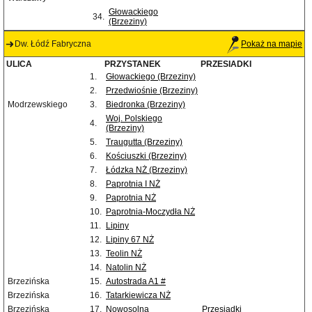
Głowackiego
34.
(Brzeziny)
Dw. Łódź Fabryczna
Pokaż na mapie
ULICA
PRZYSTANEK
PRZESIADKI
1.
Głowackiego (Brzeziny)
2.
Przedwiośnie (Brzeziny)
Modrzewskiego
3.
Biedronka (Brzeziny)
Woj. Polskiego
4.
(Brzeziny)
5.
Traugutta (Brzeziny)
6.
Kościuszki (Brzeziny)
7.
Łódzka NŻ (Brzeziny)
8.
Paprotnia I NŻ
9.
Paprotnia NŻ
10.
Paprotnia-Moczydła NŻ
11.
Lipiny
12.
Lipiny 67 NŻ
13.
Teolin NŻ
14.
Natolin NŻ
Brzezińska
15.
Autostrada A1 #
Brzezińska
16.
Tatarkiewicza NŻ
Brzezińska
17.
Nowosolna
Przesiadki