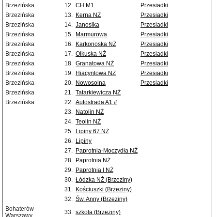
Brzezińska
12.
CH M1
Przesiadki
Brzezińska
13.
Kerna NŻ
Przesiadki
Brzezińska
14.
Janosika
Przesiadki
Brzezińska
15.
Marmurowa
Przesiadki
Brzezińska
16.
Karkonoska NŻ
Przesiadki
Brzezińska
17.
Olkuska NŻ
Przesiadki
Brzezińska
18.
Granatowa NŻ
Przesiadki
Brzezińska
19.
Hiacyntowa NŻ
Przesiadki
Brzezińska
20.
Nowosolna
Przesiadki
Brzezińska
21.
Tatarkiewicza NŻ
Brzezińska
22.
Autostrada A1 #
23.
Natolin NŻ
24.
Teolin NŻ
25.
Lipiny 67 NŻ
26.
Lipiny
27.
Paprotnia-Moczydła NŻ
28.
Paprotnia NŻ
29.
Paprotnia I NŻ
30.
Łódzka NŻ (Brzeziny)
31.
Kościuszki (Brzeziny)
32.
Św. Anny (Brzeziny)
Bohaterów
33.
szkoła (Brzeziny)
Warszawy