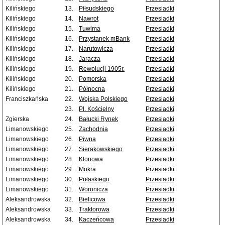
Kilińskiego
13.
Piłsudskiego
Przesiadki
Kilińskiego
14.
Nawrot
Przesiadki
Kilińskiego
15.
Tuwima
Przesiadki
Kilińskiego
16.
Przystanek mBank
Przesiadki
Kilińskiego
17.
Narutowicza
Przesiadki
Kilińskiego
18.
Jaracza
Przesiadki
Kilińskiego
19.
Rewolucji 1905r.
Przesiadki
Kilińskiego
20.
Pomorska
Przesiadki
Kilińskiego
21.
Północna
Przesiadki
Franciszkańska
22.
Wojska Polskiego
Przesiadki
23.
Pl. Kościelny
Przesiadki
Zgierska
24.
Bałucki Rynek
Przesiadki
Limanowskiego
25.
Zachodnia
Przesiadki
Limanowskiego
26.
Piwna
Przesiadki
Limanowskiego
27.
Sierakowskiego
Przesiadki
Limanowskiego
28.
Klonowa
Przesiadki
Limanowskiego
29.
Mokra
Przesiadki
Limanowskiego
30.
Pułaskiego
Przesiadki
Limanowskiego
31.
Woronicza
Przesiadki
Aleksandrowska
32.
Bielicowa
Przesiadki
Aleksandrowska
33.
Traktorowa
Przesiadki
Aleksandrowska
34.
Kaczeńcowa
Przesiadki