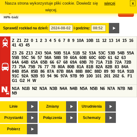
Nasza strona wykorzystuje pliki cookie. Dowiedz się
więcej
x
#
więcej.
Sprawdź rozkład na dzień:
i godzinę:
Z
Z1
Z2
0
1
2
3
4
5
6
7
8
9
10A
10B
11
12
13
14
15
16
41
43
45
Z3
Z6
Z13
Z43
50A
50B
51A
51B
52
53A
53C
53B
54B
55A
55B
55C
56
57
58A
58B
59
60A
60B
60C
60D
61
62
63
64A
64B
65A
65B
66
67
68
69A
69B
70
71A
71B
72A
72B
73
75A
75B
76
77
78
80A
80B
81A
81B
82A
82B
83
84A
84B
85A
85B
86
87A
87B
88A
88B
88C
88D
89
90
91A
91B
91C
92A
92B
93
94
96
97A
97B
99
100
101
201
202
6.
F1
G1
G2
H
W
N1A
N1B
N2
N3A
N3B
N4A
N4B
N5A
N5B
N6
N7A
N7B
N8
N9
Linie
Zmiany
Utrudnienia
Przystanki
Połączenia
Schematy
Pobierz