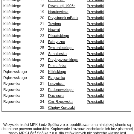
Kilińskiego
17.
Pomorska
Przesiadki
Kilińskiego
18.
Rewolucji 1905r.
Przesiadki
Kilińskiego
19.
Narutowicza
Przesiadki
Kilińskiego
20.
Przystanek mBank
Przesiadki
Kilińskiego
21.
Tuwima
Przesiadki
Kilińskiego
22.
Nawrot
Przesiadki
Kilińskiego
23.
Piłsudskiego
Przesiadki
Kilińskiego
24.
Fabryczna
Przesiadki
Kilińskiego
25.
Tymienieckiego
Przesiadki
Kilińskiego
26.
Senatorska
Przesiadki
Kilińskiego
27.
Przybyszewskiego
Przesiadki
Kilińskiego
28.
Poznańska
Przesiadki
Dąbrowskiego
29.
Kilińskiego
Przesiadki
Dąbrowskiego
30.
Rzgowska
Przesiadki
Rzgowska
31.
Lecznicza
Przesiadki
Rzgowska
32.
Paderewskiego
Przesiadki
Rzgowska
33.
Dachowa
Przesiadki
Rzgowska
34.
Cm. Rzgowska
Przesiadki
35.
Chojny Kurczaki
Wszystkie treści MPK-Łódź Spółka z o.o. opublikowane na niniejszej stronie są
chronione prawem autorskim. Kopiowanie i rozpowszechnianie ich bez pisemnej
zgody MPK-Łódź Spółka z o.o. dla celów innych niż potrzeby własne jest