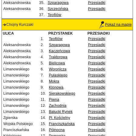
Aleksandrowska
35.
Szparagowa
Przesiadki
Aleksandrowska
36.
Szczecińska
Przesiadki
37.
Teofilów
Chojny Kurczaki
Pokaż na mapie
ULICA
PRZYSTANEK
PRZESIADKI
1.
Teofilów
Przesiadki
Aleksandrowska
2.
Szparagowa
Przesiadki
Aleksandrowska
3.
Kaczeńcowa
Przesiadki
Aleksandrowska
4.
Traktorowa
Przesiadki
Aleksandrowska
5.
Bielicowa
Przesiadki
Limanowskiego
6.
Woronicza
Przesiadki
Limanowskiego
7.
Pułaskiego
Przesiadki
Limanowskiego
8.
Mokra
Przesiadki
Limanowskiego
9.
Klonowa
Przesiadki
Limanowskiego
10.
Sierakowskiego
Przesiadki
Limanowskiego
11.
Piwna
Przesiadki
Limanowskiego
12.
Zachodnia
Przesiadki
Limanowskiego
13.
Bałucki Rynek
Przesiadki
Zgierska
14.
Pl. Kościelny
Przesiadki
Wojska Polskiego
15.
Franciszkańska
Przesiadki
Franciszkańska
16.
Północna
Przesiadki