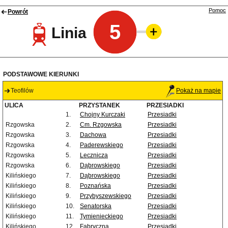
Pomoc
Powrót
5
Linia
PODSTAWOWE KIERUNKI
Teofilów
Pokaż na mapie
ULICA
PRZYSTANEK
PRZESIADKI
1.
Chojny Kurczaki
Przesiadki
Rzgowska
2.
Cm. Rzgowska
Przesiadki
Rzgowska
3.
Dachowa
Przesiadki
Rzgowska
4.
Paderewskiego
Przesiadki
Rzgowska
5.
Lecznicza
Przesiadki
Rzgowska
6.
Dąbrowskiego
Przesiadki
Kilińskiego
7.
Dąbrowskiego
Przesiadki
Kilińskiego
8.
Poznańska
Przesiadki
Kilińskiego
9.
Przybyszewskiego
Przesiadki
Kilińskiego
10.
Senatorska
Przesiadki
Kilińskiego
11.
Tymienieckiego
Przesiadki
Kilińskiego
12.
Fabryczna
Przesiadki