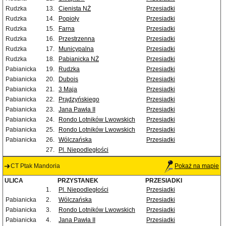
Rudzka
13.
Cienista NŻ
Przesiadki
Rudzka
14.
Popioły
Przesiadki
Rudzka
15.
Farna
Przesiadki
Rudzka
16.
Przestrzenna
Przesiadki
Rudzka
17.
Municypalna
Przesiadki
Rudzka
18.
Pabianicka NŻ
Przesiadki
Pabianicka
19.
Rudzka
Przesiadki
Pabianicka
20.
Dubois
Przesiadki
Pabianicka
21.
3 Maja
Przesiadki
Pabianicka
22.
Prądzyńskiego
Przesiadki
Pabianicka
23.
Jana Pawła II
Przesiadki
Pabianicka
24.
Rondo Lotników Lwowskich
Przesiadki
Pabianicka
25.
Rondo Lotników Lwowskich
Przesiadki
Pabianicka
26.
Wólczańska
Przesiadki
27.
Pl. Niepodległości
CT Ptak Mandoria
Pokaż na mapie
ULICA
PRZYSTANEK
PRZESIADKI
1.
Pl. Niepodległości
Przesiadki
Pabianicka
2.
Wólczańska
Przesiadki
Pabianicka
3.
Rondo Lotników Lwowskich
Przesiadki
Pabianicka
4.
Jana Pawła II
Przesiadki