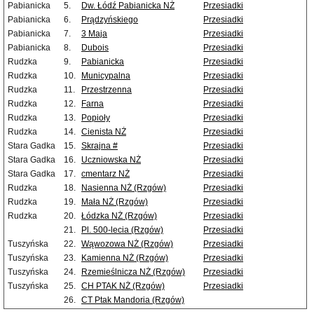
Pabianicka
5.
Dw. Łódź Pabianicka NŻ
Przesiadki
Pabianicka
6.
Prądzyńskiego
Przesiadki
Pabianicka
7.
3 Maja
Przesiadki
Pabianicka
8.
Dubois
Przesiadki
Rudzka
9.
Pabianicka
Przesiadki
Rudzka
10.
Municypalna
Przesiadki
Rudzka
11.
Przestrzenna
Przesiadki
Rudzka
12.
Farna
Przesiadki
Rudzka
13.
Popioły
Przesiadki
Rudzka
14.
Cienista NŻ
Przesiadki
Stara Gadka
15.
Skrajna #
Przesiadki
Stara Gadka
16.
Uczniowska NŻ
Przesiadki
Stara Gadka
17.
cmentarz NŻ
Przesiadki
Rudzka
18.
Nasienna NŻ (Rzgów)
Przesiadki
Rudzka
19.
Mała NŻ (Rzgów)
Przesiadki
Rudzka
20.
Łódzka NŻ (Rzgów)
Przesiadki
21.
Pl. 500-lecia (Rzgów)
Przesiadki
Tuszyńska
22.
Wąwozowa NŻ (Rzgów)
Przesiadki
Tuszyńska
23.
Kamienna NŻ (Rzgów)
Przesiadki
Tuszyńska
24.
Rzemieślnicza NŻ (Rzgów)
Przesiadki
Tuszyńska
25.
CH PTAK NŻ (Rzgów)
Przesiadki
26.
CT Ptak Mandoria (Rzgów)