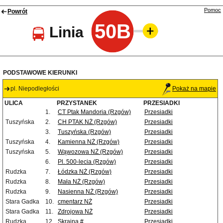
Pomoc
Powrót
50B
Linia
PODSTAWOWE KIERUNKI
pl. Niepodległości
Pokaż na mapie
ULICA
PRZYSTANEK
PRZESIADKI
1.
CT Ptak Mandoria (Rzgów)
Przesiadki
Tuszyńska
2.
CH PTAK NŻ (Rzgów)
Przesiadki
3.
Tuszyńska (Rzgów)
Przesiadki
Tuszyńska
4.
Kamienna NŻ (Rzgów)
Przesiadki
Tuszyńska
5.
Wąwozowa NŻ (Rzgów)
Przesiadki
6.
Pl. 500-lecia (Rzgów)
Przesiadki
Rudzka
7.
Łódzka NŻ (Rzgów)
Przesiadki
Rudzka
8.
Mała NŻ (Rzgów)
Przesiadki
Rudzka
9.
Nasienna NŻ (Rzgów)
Przesiadki
Stara Gadka
10.
cmentarz NŻ
Przesiadki
Stara Gadka
11.
Zdrojowa NŻ
Przesiadki
Rudzka
12.
Skrajna #
Przesiadki