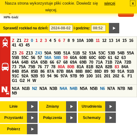
Nasza strona wykorzystuje pliki cookie. Dowiedz się
więcej
x
#
więcej.
Sprawdź rozkład na dzień:
i godzinę:
Z
Z1
Z2
0
1
2
3
4
5
6
7
8
9
10A
10B
11
12
13
14
15
16
41
43
45
Z3
Z6
Z13
Z43
50A
50B
51A
51B
52
53A
53C
53B
54B
55A
55B
55C
56
57
58A
58B
59
60A
60B
60C
60D
61
62
63
64A
64B
65A
65B
66
67
68
69A
69B
70
71A
71B
72A
72B
73
75A
75B
76
77
78
80A
80B
81A
81B
82A
82B
83
84A
84B
85A
85B
86
87A
87B
88A
88B
88C
88D
89
90
91A
91B
91C
92A
92B
93
94
96
97A
97B
99
100
101
201
202
6.
F1
G1
G2
H
W
N1A
N1B
N2
N3A
N3B
N4A
N4B
N5A
N5B
N6
N7A
N7B
N8
N9
Linie
Zmiany
Utrudnienia
Przystanki
Połączenia
Schematy
Pobierz