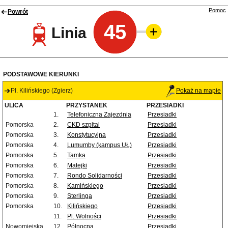
Pomoc
Powrót
45
Linia
PODSTAWOWE KIERUNKI
Pl. Kilińskiego (Zgierz)
Pokaż na mapie
ULICA
PRZYSTANEK
PRZESIADKI
1.
Telefoniczna Zajezdnia
Przesiadki
Pomorska
2.
CKD szpital
Przesiadki
Pomorska
3.
Konstytucyjna
Przesiadki
Pomorska
4.
Lumumby (kampus UŁ)
Przesiadki
Pomorska
5.
Tamka
Przesiadki
Pomorska
6.
Matejki
Przesiadki
Pomorska
7.
Rondo Solidarności
Przesiadki
Pomorska
8.
Kamińskiego
Przesiadki
Pomorska
9.
Sterlinga
Przesiadki
Pomorska
10.
Kilińskiego
Przesiadki
11.
Pl. Wolności
Przesiadki
Nowomiejska
12.
Północna
Przesiadki