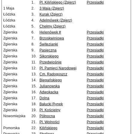
1.
Pl. Kilińskiego (Zgierz)
Przesiadki
1 Maja
2.
3 Maja (Zgierz)
Łódzka
3.
Kurak (Zgierz)
Łódzka
4.
Adelmówek (Zgierz)
Łódzka
5.
Chełmy (Zgierz)
Zgierska
6.
Helenówek #
Przesiadki
Zgierska
7.
Brzoskwiniowa
Przesiadki
Zgierska
8.
Świtezianki
Przesiadki
Zgierska
9.
Pasieczna
Przesiadki
Zgierska
10.
Sikorskiego
Przesiadki
Zgierska
11.
Przedwiośnie
Przesiadki
Zgierska
12.
Pl. Pamięci Narodowej
Przesiadki
Zgierska
13.
Cm. Radogoszcz
Przesiadki
Zgierska
14.
Biegańskiego
Przesiadki
Zgierska
15.
Julianowska
Przesiadki
Zgierska
16.
Adwokacka
Przesiadki
Zgierska
17.
Dolna
Przesiadki
Zgierska
18.
Bałucki Rynek
Przesiadki
Zgierska
19.
Pl. Kościelny
Przesiadki
Nowomiejska
20.
Północna
Przesiadki
21.
Pl. Wolności
Przesiadki
Pomorska
22.
Kilińskiego
Przesiadki