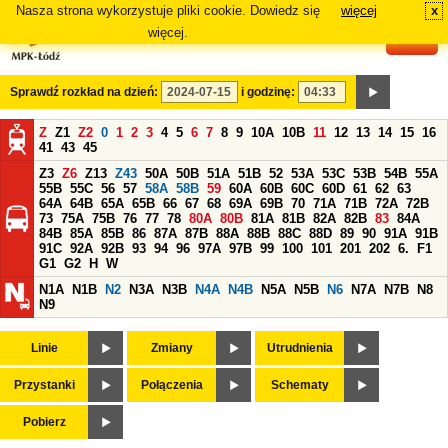
Nasza strona wykorzystuje pliki cookie. Dowiedz się
więcej
x
#
więcej.
Sprawdź rozkład na dzień:
i godzinę:
Z
Z1
Z2
0
1
2
3
4
5
6
7
8
9
10A
10B
11
12
13
14
15
16
41
43
45
Z3
Z6
Z13
Z43
50A
50B
51A
51B
52
53A
53C
53B
54B
55A
55B
55C
56
57
58A
58B
59
60A
60B
60C
60D
61
62
63
64A
64B
65A
65B
66
67
68
69A
69B
70
71A
71B
72A
72B
73
75A
75B
76
77
78
80A
80B
81A
81B
82A
82B
83
84A
84B
85A
85B
86
87A
87B
88A
88B
88C
88D
89
90
91A
91B
91C
92A
92B
93
94
96
97A
97B
99
100
101
201
202
6.
F1
G1
G2
H
W
N1A
N1B
N2
N3A
N3B
N4A
N4B
N5A
N5B
N6
N7A
N7B
N8
N9
Linie
Zmiany
Utrudnienia
Przystanki
Połączenia
Schematy
Pobierz