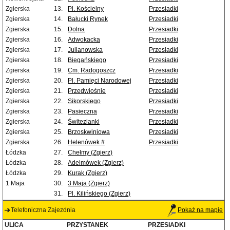
Zgierska
13.
Pl. Kościelny
Przesiadki
Zgierska
14.
Bałucki Rynek
Przesiadki
Zgierska
15.
Dolna
Przesiadki
Zgierska
16.
Adwokacka
Przesiadki
Zgierska
17.
Julianowska
Przesiadki
Zgierska
18.
Biegańskiego
Przesiadki
Zgierska
19.
Cm. Radogoszcz
Przesiadki
Zgierska
20.
Pl. Pamięci Narodowej
Przesiadki
Zgierska
21.
Przedwiośnie
Przesiadki
Zgierska
22.
Sikorskiego
Przesiadki
Zgierska
23.
Pasieczna
Przesiadki
Zgierska
24.
Świtezianki
Przesiadki
Zgierska
25.
Brzoskwiniowa
Przesiadki
Zgierska
26.
Helenówek #
Przesiadki
Łódzka
27.
Chełmy (Zgierz)
Łódzka
28.
Adelmówek (Zgierz)
Łódzka
29.
Kurak (Zgierz)
1 Maja
30.
3 Maja (Zgierz)
31.
Pl. Kilińskiego (Zgierz)
Telefoniczna Zajezdnia
Pokaż na mapie
ULICA
PRZYSTANEK
PRZESIADKI