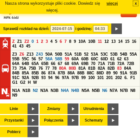
Nasza strona wykorzystuje pliki cookie. Dowiedz się
więcej
x
#
więcej.
Sprawdź rozkład na dzień:
i godzinę:
Z
Z1
Z2
0
1
2
3
4
5
6
7
8
9
10A
10B
11
12
13
14
15
16
41
43
45
Z3
Z6
Z13
Z43
50A
50B
51A
51B
52
53A
53C
53B
54B
55A
55B
55C
56
57
58A
58B
59
60A
60B
60C
60D
61
62
63
64A
64B
65A
65B
66
67
68
69A
69B
70
71A
71B
72A
72B
73
75A
75B
76
77
78
80A
80B
81A
81B
82A
82B
83
84A
84B
85A
85B
86
87A
87B
88A
88B
88C
88D
89
90
91A
91B
91C
92A
92B
93
94
96
97A
97B
99
100
101
201
202
6.
F1
G1
G2
H
W
N1A
N1B
N2
N3A
N3B
N4A
N4B
N5A
N5B
N6
N7A
N7B
N8
N9
Linie
Zmiany
Utrudnienia
Przystanki
Połączenia
Schematy
Pobierz