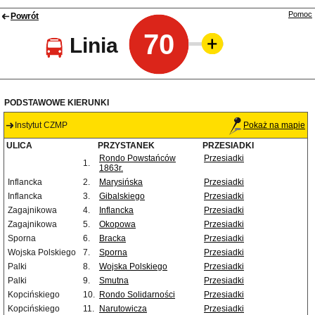
Pomoc
Powrót
70
Linia
PODSTAWOWE KIERUNKI
Instytut CZMP
Pokaż na mapie
ULICA
PRZYSTANEK
PRZESIADKI
Rondo Powstańców
Przesiadki
1.
1863r.
Inflancka
2.
Marysińska
Przesiadki
Inflancka
3.
Gibalskiego
Przesiadki
Zagajnikowa
4.
Inflancka
Przesiadki
Zagajnikowa
5.
Okopowa
Przesiadki
Sporna
6.
Bracka
Przesiadki
Wojska Polskiego
7.
Sporna
Przesiadki
Palki
8.
Wojska Polskiego
Przesiadki
Palki
9.
Smutna
Przesiadki
Kopcińskiego
10.
Rondo Solidarności
Przesiadki
Kopcińskiego
11.
Narutowicza
Przesiadki