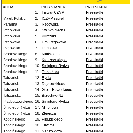
ULICA
PRZYSTANEK
PRZESIADKI
1.
Instytut CZMP
Przesiadki
Matek Polskich
2.
ICZMP szpital
Przesiadki
Paradna
3.
Rzgowska
Przesiadki
Rzgowska
4.
Św. Wojciecha
Przesiadki
Rzgowska
5.
Kurczaki
Przesiadki
Rzgowska
6.
Cm. Rzgowska
Przesiadki
Rzgowska
7.
Dachowa
Przesiadki
Broniewskiego
8.
Kilińskiego
Przesiadki
Broniewskiego
9.
Kraszewskiego
Przesiadki
Broniewskiego
10.
Śmigłego-Rydza
Przesiadki
Broniewskiego
11.
Tatrzańska
Przesiadki
Tatrzańska
12.
Rydla
Przesiadki
Tatrzańska
13.
Dąbrowskiego
Przesiadki
Tatrzańska
14.
Grota-Roweckiego
Przesiadki
Tatrzańska
15.
Brzechwy NŻ
Przesiadki
Przybyszewskiego
16.
Śmigłego-Rydza
Przesiadki
Śmigłego Rydza
17.
Milionowa
Przesiadki
Śmigłego Rydza
18.
Zbiorcza
Przesiadki
Kopcińskiego
19.
Piłsudskiego
Przesiadki
Kopcińskiego
20.
Tuwima
Przesiadki
Kopcińskiego
21.
Narutowicza
Przesiadki