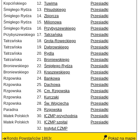
Kopcińskiego
12.
Tuwima
Przesiadki
Śmigłego Rydza
13.
Piłsudskiego
Przesiadki
Śmigłego Rydza
14.
Zbiorcza
Przesiadki
Śmigłego Rydza
15.
Milionowa
Przesiadki
Śmigłego Rydza
16.
Przybyszewskiego
Przesiadki
Przybyszewskiego
17.
Tatrzańska
Przesiadki
Tatrzańska
18.
Grota-Roweckiego
Przesiadki
Tatrzańska
19.
Dąbrowskiego
Przesiadki
Tatrzańska
20.
Rydla
Przesiadki
Tatrzańska
21.
Broniewskiego
Przesiadki
Broniewskiego
22.
Śmigłego-Rydza
Przesiadki
Broniewskiego
23.
Kraszewskiego
Przesiadki
Rzgowska
24.
Bankowa
Przesiadki
Rzgowska
25.
Dachowa
Przesiadki
Rzgowska
26.
Cm. Rzgowska
Przesiadki
Rzgowska
27.
Kurczaki
Przesiadki
Rzgowska
28.
Św. Wojciecha
Przesiadki
Paradna
29.
Rzgowska
Przesiadki
Matek Polskich
30.
ICZMP przychodnia
Przesiadki
Matek Polskich
31.
ICZMP szpital
Przesiadki
32.
Instytut CZMP
Rondo Powstańców 1863r.
Pokaż na mapie