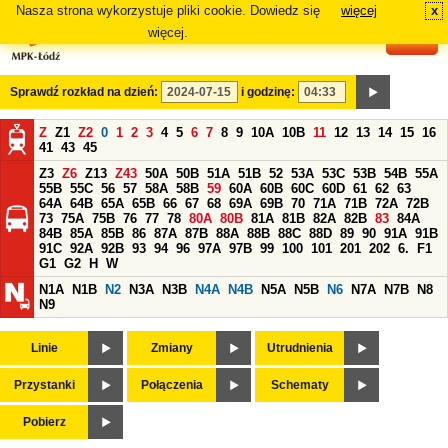
Nasza strona wykorzystuje pliki cookie. Dowiedz się
więcej
x
#
więcej.
Sprawdź rozkład na dzień:
i godzinę:
Z
Z1
Z2
0
1
2
3
4
5
6
7
8
9
10A
10B
11
12
13
14
15
16
41
43
45
Z3
Z6
Z13
Z43
50A
50B
51A
51B
52
53A
53C
53B
54B
55A
55B
55C
56
57
58A
58B
59
60A
60B
60C
60D
61
62
63
64A
64B
65A
65B
66
67
68
69A
69B
70
71A
71B
72A
72B
73
75A
75B
76
77
78
80A
80B
81A
81B
82A
82B
83
84A
84B
85A
85B
86
87A
87B
88A
88B
88C
88D
89
90
91A
91B
91C
92A
92B
93
94
96
97A
97B
99
100
101
201
202
6.
F1
G1
G2
H
W
N1A
N1B
N2
N3A
N3B
N4A
N4B
N5A
N5B
N6
N7A
N7B
N8
N9
Linie
Zmiany
Utrudnienia
Przystanki
Połączenia
Schematy
Pobierz