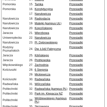
Pomorska
15.
Tamka
Przesiadki
Pomorska
16.
Konstytucyjna
Przesiadki
17.
Narutowicza
Przesiadki
Narutowicza
18.
Radiostacja
Przesiadki
Narutowicza
19.
Matejki (kampus UŁ)
Przesiadki
Narutowicza
20.
Kopcińskiego
Przesiadki
Jaracza
21.
Wierzbowa
Przesiadki
Uniwersytecka
22.
Narutowicza
Przesiadki
Narutowicza
23.
Pl. Dąbrowskiego
Przesiadki
Rodziny
Przesiadki
24.
Dw. Łódź Fabryczna
Poznańskich
Jaracza
25.
Kilińskiego
Przesiadki
Jaracza
26.
Piotrkowska
Przesiadki
Więckowskiego
27.
Zachodnia
Przesiadki
Kościuszki
28.
6 Sierpnia
Przesiadki
29.
Mickiewicza
Przesiadki
Kościuszki
30.
Radwańska
Przesiadki
Radwańska
31.
Wólczańska
Przesiadki
Politechniki
32.
Radwańska (kampus PŁ)
Przesiadki
Politechniki
33.
Park im. Klepacza NŻ
Przesiadki
Wróblewskiego (kampus
Przesiadki
Politechniki
34.
PŁ)
Politechniki
35.
Skrzywana
Przesiadki