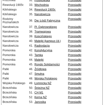
Próchnika
32.
Piotrkowska
Przesiadki
Rewolucji 1905r.
33.
Wschodnia
Przesiadki
Kilińskiego
34.
Rewolucji 1905r.
Przesiadki
Kilińskiego
35.
Narutowicza
Przesiadki
Rodziny
Przesiadki
36.
Dw. Łódź Fabryczna
Poznańskich
Narutowicza
37.
Pl. Dąbrowskiego
Przesiadki
Narutowicza
38.
Tramwajowa
Przesiadki
Narutowicza
39.
Kopcińskiego
Przesiadki
Narutowicza
40.
Matejki (kampus UŁ)
Przesiadki
Narutowicza
41.
Radiostacja
Przesiadki
Pomorska
42.
Konstytucyjna
Przesiadki
Pomorska
43.
Tamka
Przesiadki
Pomorska
44.
Matejki
Przesiadki
Pomorska
45.
Rondo Solidarności
Przesiadki
Palki
46.
Źródłowa
Przesiadki
Palki
47.
Smutna
Przesiadki
Palki
48.
Wojska Polskiego
Przesiadki
Wojska Polskiego
49.
Łomnicka NŻ
Przesiadki
Brzezińska
50.
Śnieżna NŻ
Przesiadki
Brzezińska
51.
CH M1
Przesiadki
Brzezińska
52.
Kerna NŻ
Przesiadki
Brzezińska
53.
Janosika
Przesiadki