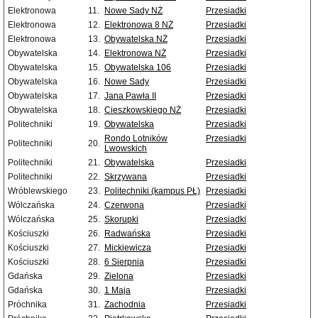
Elektronowa
11.
Nowe Sady NŻ
Przesiadki
Elektronowa
12.
Elektronowa 8 NŻ
Przesiadki
Elektronowa
13.
Obywatelska NŻ
Przesiadki
Obywatelska
14.
Elektronowa NŻ
Przesiadki
Obywatelska
15.
Obywatelska 106
Przesiadki
Obywatelska
16.
Nowe Sady
Przesiadki
Obywatelska
17.
Jana Pawła II
Przesiadki
Obywatelska
18.
Cieszkowskiego NŻ
Przesiadki
Politechniki
19.
Obywatelska
Przesiadki
Rondo Lotników
Przesiadki
Politechniki
20.
Lwowskich
Politechniki
21.
Obywatelska
Przesiadki
Politechniki
22.
Skrzywana
Przesiadki
Wróblewskiego
23.
Politechniki (kampus PŁ)
Przesiadki
Wólczańska
24.
Czerwona
Przesiadki
Wólczańska
25.
Skorupki
Przesiadki
Kościuszki
26.
Radwańska
Przesiadki
Kościuszki
27.
Mickiewicza
Przesiadki
Kościuszki
28.
6 Sierpnia
Przesiadki
Gdańska
29.
Zielona
Przesiadki
Gdańska
30.
1 Maja
Przesiadki
Próchnika
31.
Zachodnia
Przesiadki