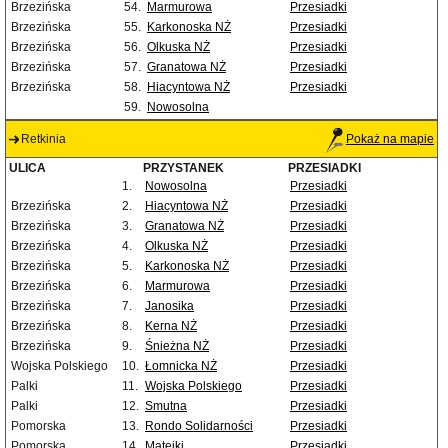
Brzezińska
54.
Marmurowa
Przesiadki
Brzezińska
55.
Karkonoska NŻ
Przesiadki
Brzezińska
56.
Olkuska NŻ
Przesiadki
Brzezińska
57.
Granatowa NŻ
Przesiadki
Brzezińska
58.
Hiacyntowa NŻ
Przesiadki
59.
Nowosolna
Retkinia
Pokaż na mapie
ULICA
PRZYSTANEK
PRZESIADKI
1.
Nowosolna
Przesiadki
Brzezińska
2.
Hiacyntowa NŻ
Przesiadki
Brzezińska
3.
Granatowa NŻ
Przesiadki
Brzezińska
4.
Olkuska NŻ
Przesiadki
Brzezińska
5.
Karkonoska NŻ
Przesiadki
Brzezińska
6.
Marmurowa
Przesiadki
Brzezińska
7.
Janosika
Przesiadki
Brzezińska
8.
Kerna NŻ
Przesiadki
Brzezińska
9.
Śnieżna NŻ
Przesiadki
Wojska Polskiego
10.
Łomnicka NŻ
Przesiadki
Palki
11.
Wojska Polskiego
Przesiadki
Palki
12.
Smutna
Przesiadki
Pomorska
13.
Rondo Solidarności
Przesiadki
Pomorska
14.
Matejki
Przesiadki