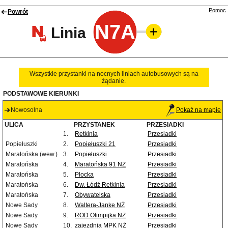
Pomoc
Powrót
N7A
Linia
Wszystkie przystanki na nocnych liniach autobusowych są na
żądanie.
PODSTAWOWE KIERUNKI
Nowosolna
Pokaż na mapie
ULICA
PRZYSTANEK
PRZESIADKI
1.
Retkinia
Przesiadki
Popiełuszki
2.
Popiełuszki 21
Przesiadki
Maratońska (wew.)
3.
Popiełuszki
Przesiadki
Maratońska
4.
Maratońska 91 NŻ
Przesiadki
Maratońska
5.
Plocka
Przesiadki
Maratońska
6.
Dw. Łódź Retkinia
Przesiadki
Maratońska
7.
Obywatelska
Przesiadki
Nowe Sady
8.
Waltera-Janke NŻ
Przesiadki
Nowe Sady
9.
ROD Olimpijka NŻ
Przesiadki
Nowe Sady
10.
zajezdnia MPK NŻ
Przesiadki