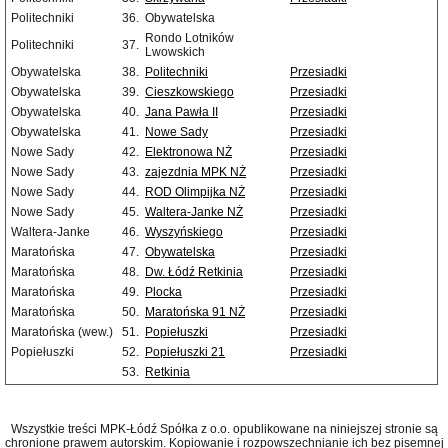
Politechniki
36.
Obywatelska
Rondo Lotników
Politechniki
37.
Lwowskich
Obywatelska
38.
Politechniki
Przesiadki
Obywatelska
39.
Cieszkowskiego
Przesiadki
Obywatelska
40.
Jana Pawła II
Przesiadki
Obywatelska
41.
Nowe Sady
Przesiadki
Nowe Sady
42.
Elektronowa NŻ
Przesiadki
Nowe Sady
43.
zajezdnia MPK NŻ
Przesiadki
Nowe Sady
44.
ROD Olimpijka NŻ
Przesiadki
Nowe Sady
45.
Waltera-Janke NŻ
Przesiadki
Waltera-Janke
46.
Wyszyńskiego
Przesiadki
Maratońska
47.
Obywatelska
Przesiadki
Maratońska
48.
Dw. Łódź Retkinia
Przesiadki
Maratońska
49.
Plocka
Przesiadki
Maratońska
50.
Maratońska 91 NŻ
Przesiadki
Maratońska (wew.)
51.
Popiełuszki
Przesiadki
Popiełuszki
52.
Popiełuszki 21
Przesiadki
53.
Retkinia
Wszystkie treści MPK-Łódź Spółka z o.o. opublikowane na niniejszej stronie są
chronione prawem autorskim. Kopiowanie i rozpowszechnianie ich bez pisemnej