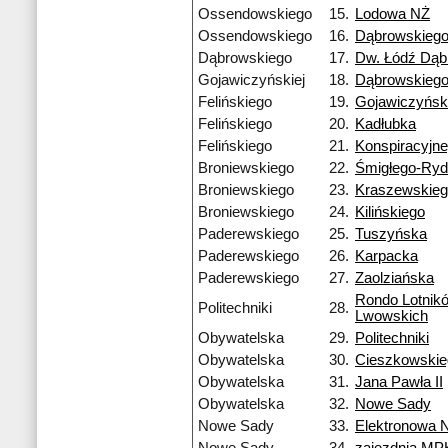
Ossendowskiego
15.
Lodowa NŻ
Ossendowskiego
16.
Dąbrowskieg
Dąbrowskiego
17.
Dw. Łódź Dą
Gojawiczyńskiej
18.
Dąbrowskieg
Felińskiego
19.
Gojawiczyński
Felińskiego
20.
Kadłubka
Felińskiego
21.
Konspiracyjn
Broniewskiego
22.
Śmigłego-Ry
Broniewskiego
23.
Kraszewskie
Broniewskiego
24.
Kilińskiego
Paderewskiego
25.
Tuszyńska
Paderewskiego
26.
Karpacka
Paderewskiego
27.
Zaolziańska
Rondo Lotnik
Politechniki
28.
Lwowskich
Obywatelska
29.
Politechniki
Obywatelska
30.
Cieszkowskie
Obywatelska
31.
Jana Pawła II
Obywatelska
32.
Nowe Sady
Nowe Sady
33.
Elektronowa 