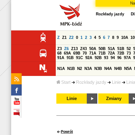
Na
Rozkłady jazdy
Dl
Z
Z1
Z2
0
1
2
3
4
5
6
7
8
9
10A
1
Z3
Z6
Z13
Z43
50A
50B
51A
51B
52
68
69A
69B
70
71A
71B
72A
72B
73
91A
91B
91C
92A
92B
93
94
96
97A
N1A
N1B
N2
N3A
N3B
N4A
N4B
N5A
Start
Rozkłady jazdy
Linie
Lini
Linie
Zmiany
Powrót