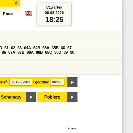
x
Czwartek
06-08-2026
Praca
18:25
D
61
62
63
64A
64B
65A
65B
66
67
86
87A
87B
88A
88B
88C
88D
89
90
zień:
i godzinę:
Schematy
Pobierz
Pomoc