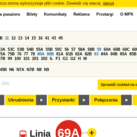
sza strona wykorzystuje pliki cookie. Dowiedz się więcej.
więcej
a pasażera
Bilety
Komunikaty
Reklama
Przetargi
O MPK
0B
11
12
13
14
15
16
41
43
45
53A
53C
53B
54B
55A
55B
55C
56
57
58A
58B
59
60A
60B
60C
60
75A
75B
76
77
78
80A
80B
81A
81B
82A
82B
83
84A
84B
85A
85B
97B
99
100
101
201
202
6.
F1
G1
G2
H
W
N5B
N6
N7A
N7B
N8
N9
a 69A
Sprawdź rozkład na d
Utrudnienia
Przystanki
Połączenia
69A
Linia