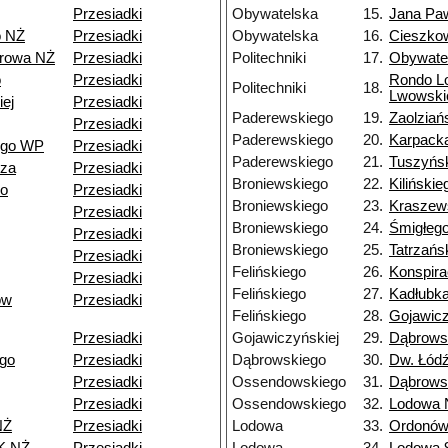
Przesiadki
Obywatelska
15.
Jana Paw
o NŻ
Przesiadki
Obywatelska
16.
Cieszko
browa NŻ
Przesiadki
Politechniki
17.
Obywate
o
Przesiadki
Rondo L
Politechniki
18.
Lwowski
ej
Przesiadki
Paderewskiego
19.
Zaolziań
Przesiadki
Paderewskiego
20.
Karpack
ego WP
Przesiadki
Paderewskiego
21.
Tuszyńs
dza
Przesiadki
Broniewskiego
22.
Kilińskie
go
Przesiadki
Broniewskiego
23.
Kraszew
Przesiadki
Broniewskiego
24.
Śmigłeg
Przesiadki
Broniewskiego
25.
Tatrzańs
Przesiadki
Felińskiego
26.
Konspir
Przesiadki
Felińskiego
27.
Kadłubk
ów
Przesiadki
Felińskiego
28.
Gojawicz
Przesiadki
Gojawiczyńskiej
29.
Dąbrows
go
Przesiadki
Dąbrowskiego
30.
Dw. Łód
Przesiadki
Ossendowskiego
31.
Dąbrows
Przesiadki
Ossendowskiego
32.
Lodowa 
NŻ
Przesiadki
Lodowa
33.
Ordonów