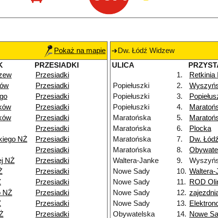
Pokaż na mapie
Dw. Łódź Widzew
K
PRZESIADKI
ULICA
PRZYST
dzew
Przesiadki
1.
Retkinia
dów
Przesiadki
Popiełuszki
2.
Wyszyńs
go
Przesiadki
Popiełuszki
3.
Popiełus
ków
Przesiadki
Popiełuszki
4.
Maratoń
ków
Przesiadki
Maratońska
5.
Maratoń
Przesiadki
Maratońska
6.
Plocka
kiego NŻ
Przesiadki
Maratońska
7.
Dw. Łódź
Przesiadki
Maratońska
8.
Obywate
ej NŻ
Przesiadki
Waltera-Janke
9.
Wyszyńs
Ż
Przesiadki
Nowe Sady
10.
Waltera-
Ż
Przesiadki
Nowe Sady
11.
ROD Oli
o NŻ
Przesiadki
Nowe Sady
12.
zajezdn
Ż
Przesiadki
Nowe Sady
13.
Elektro
Ż
Przesiadki
Obywatelska
14.
Nowe S