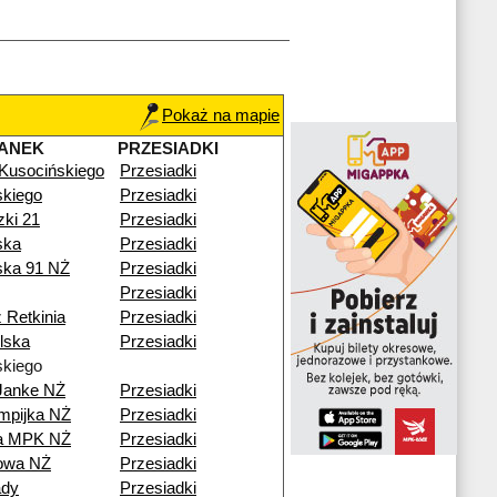
Pokaż na mapie
ANEK
PRZESIADKI
 Kusocińskiego
Przesiadki
kiego
Przesiadki
zki 21
Przesiadki
ska
Przesiadki
ska 91 NŻ
Przesiadki
Przesiadki
 Retkinia
Przesiadki
lska
Przesiadki
kiego
Janke NŻ
Przesiadki
mpijka NŻ
Przesiadki
ia MPK NŻ
Przesiadki
nowa NŻ
Przesiadki
ady
Przesiadki