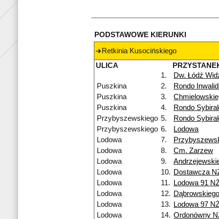
PODSTAWOWE KIERUNKI
Retkinia Kusocińskiego
ULICA
PRZYSTANE
1.
Dw. Łódź Wi
Puszkina
2.
Rondo Inwali
Puszkina
3.
Chmielowskie
Puszkina
4.
Rondo Sybira
Przybyszewskiego
5.
Rondo Sybira
Przybyszewskiego
6.
Lodowa
Lodowa
7.
Przybyszews
Lodowa
8.
Cm. Zarzew
Lodowa
9.
Andrzejewski
Lodowa
10.
Dostawcza N
Lodowa
11.
Lodowa 91 N
Lodowa
12.
Dąbrowskieg
Lodowa
13.
Lodowa 97 N
Lodowa
14.
Ordonówny N