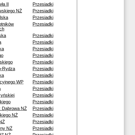
ła II
Przesiadki
wskiego NŻ
Przesiadki
lska
Przesiadki
otników
Przesiadki
ch
ska
Przesiadki
a
Przesiadki
ka
Przesiadki
go
Przesiadki
skiego
Przesiadki
o-Rydza
Przesiadki
ka
Przesiadki
acyjnego WP
Przesiadki
a
Przesiadki
yńskiej
Przesiadki
kiego
Przesiadki
ź Dąbrowa NŻ
Przesiadki
kiego NŻ
Przesiadki
NŻ
Przesiadki
ny NŻ
Przesiadki