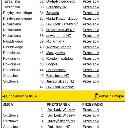
Tatrzańska
32.
Grota-Roweckiego
Przesiadki
Tatrzańska
33.
Brzechwy NŻ
Przesiadki
Przybyszewskiego
34.
Zapadła
Przesiadki
Przybyszewskiego
35.
Nurta-Kaszyńskiego
Przesiadki
Niciarniana
36.
Dw. Łódź Zarzew NŻ
Przesiadki
Niciarniana
37.
Niciarniana 45 NŻ
Przesiadki
Niciarniana
38.
przychodnia NŻ
Przesiadki
Piłsudskiego
39.
Niciarniana
Przesiadki
Piłsudskiego
40.
Widzew Stadion
Przesiadki
Rokicińska
41.
Maszynowa
Przesiadki
Rokicińska
42.
Rondo Inwalidów
Przesiadki
Rokicińska
43.
Gogola
Przesiadki
Rokicińska
44.
Lermontowa
Przesiadki
Augustów
45.
Rokicińska NŻ
Przesiadki
Służbowa
46.
Jurczyńskiego NŻ
Przesiadki
47.
Dw. Łódź Widzew
Chocianowice IKEA
Pokaż na mapie
ULICA
PRZYSTANEK
PRZESIADKI
1.
Dw. Łódź Widzew
Przesiadki
Służbowa
2.
Dw. Łódź Widzew
Przesiadki
Służbowa
3.
Jurczyńskiego NŻ
Przesiadki
Augustów
4.
Rokicińska NŻ
Przesiadki