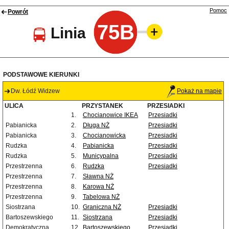
Pomoc
Powrót
75B
Linia
PODSTAWOWE KIERUNKI
Dw. Łódź Widzew
Pokaż na mapie
ULICA
PRZYSTANEK
PRZESIADKI
1.
Chocianowice IKEA
Przesiadki
Pabianicka
2.
Długa NŻ
Przesiadki
Pabianicka
3.
Chocianowicka
Przesiadki
Rudzka
4.
Pabianicka
Przesiadki
Rudzka
5.
Municypalna
Przesiadki
Przestrzenna
6.
Rudzka
Przesiadki
Przestrzenna
7.
Sławna NŻ
Przestrzenna
8.
Karowa NŻ
Przestrzenna
9.
Tabelowa NŻ
Siostrzana
10.
Graniczna NŻ
Przesiadki
Bartoszewskiego
11.
Siostrzana
Przesiadki
Demokratyczna
12.
Bartoszewskiego
Przesiadki