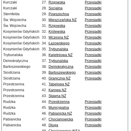
Kurczaki
27.
Rzgowska
Przesiadki
Kurczaki
28.
Socjalna
Przesiadki
Sternfelda
29.
Powszechna
Przesiadki
Św. Wojciecha
30.
Mieszczańska NŻ
Przesiadki
Św. Wojciecha
31.
Rzgowska
Przesiadki
Kosynierów Gdyńskich
32.
Królewska
Przesiadki
Kosynierów Gdyńskich
33.
Wczesna NŻ
Przesiadki
Kosynierów Gdyńskich
34.
Łazowskiego
Przesiadki
Kosynierów Gdyńskich
35.
Trybunalska
Przesiadki
Trybunalska
36.
Kwietniowa NŻ
Przesiadki
Demokratyczna
37.
Trybunalska
Przesiadki
Bartoszewskiego
38.
Demokratyczna
Przesiadki
Siostrzana
39.
Bartoszewskiego
Przesiadki
Siostrzana
40.
Graniczna NŻ
Przesiadki
Przestrzenna
41.
Tabelowa NŻ
Przestrzenna
42.
Karowa NŻ
Przestrzenna
43.
Sławna NŻ
Rudzka
44.
Przestrzenna
Przesiadki
Rudzka
45.
Municypalna
Przesiadki
Rudzka
46.
Pabianicka NŻ
Przesiadki
Pabianicka
47.
Chocianowicka
Przesiadki
Pabianicka
48.
Długa
Przesiadki