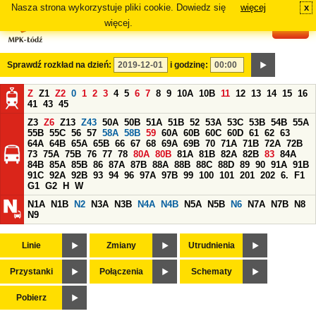
Nasza strona wykorzystuje pliki cookie. Dowiedz się
więcej
x
#
więcej.
Sprawdź rozkład na dzień:
i godzinę:
Z
Z1
Z2
0
1
2
3
4
5
6
7
8
9
10A
10B
11
12
13
14
15
16
41
43
45
Z3
Z6
Z13
Z43
50A
50B
51A
51B
52
53A
53C
53B
54B
55A
55B
55C
56
57
58A
58B
59
60A
60B
60C
60D
61
62
63
64A
64B
65A
65B
66
67
68
69A
69B
70
71A
71B
72A
72B
73
75A
75B
76
77
78
80A
80B
81A
81B
82A
82B
83
84A
84B
85A
85B
86
87A
87B
88A
88B
88C
88D
89
90
91A
91B
91C
92A
92B
93
94
96
97A
97B
99
100
101
201
202
6.
F1
G1
G2
H
W
N1A
N1B
N2
N3A
N3B
N4A
N4B
N5A
N5B
N6
N7A
N7B
N8
N9
Linie
Zmiany
Utrudnienia
Przystanki
Połączenia
Schematy
Pobierz