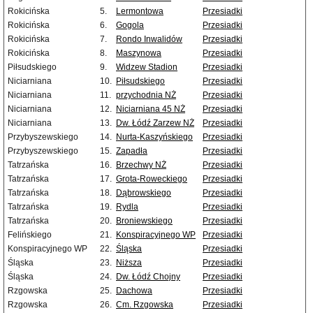
Rokicińska
5.
Lermontowa
Przesiadki
Rokicińska
6.
Gogola
Przesiadki
Rokicińska
7.
Rondo Inwalidów
Przesiadki
Rokicińska
8.
Maszynowa
Przesiadki
Piłsudskiego
9.
Widzew Stadion
Przesiadki
Niciarniana
10.
Piłsudskiego
Przesiadki
Niciarniana
11.
przychodnia NŻ
Przesiadki
Niciarniana
12.
Niciarniana 45 NŻ
Przesiadki
Niciarniana
13.
Dw. Łódź Zarzew NŻ
Przesiadki
Przybyszewskiego
14.
Nurta-Kaszyńskiego
Przesiadki
Przybyszewskiego
15.
Zapadła
Przesiadki
Tatrzańska
16.
Brzechwy NŻ
Przesiadki
Tatrzańska
17.
Grota-Roweckiego
Przesiadki
Tatrzańska
18.
Dąbrowskiego
Przesiadki
Tatrzańska
19.
Rydla
Przesiadki
Tatrzańska
20.
Broniewskiego
Przesiadki
Felińskiego
21.
Konspiracyjnego WP
Przesiadki
Konspiracyjnego WP
22.
Śląska
Przesiadki
Śląska
23.
Niższa
Przesiadki
Śląska
24.
Dw. Łódź Chojny
Przesiadki
Rzgowska
25.
Dachowa
Przesiadki
Rzgowska
26.
Cm. Rzgowska
Przesiadki