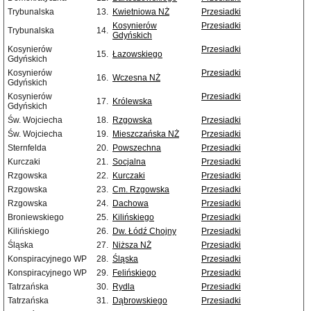
Trybunalska
13.
Kwietniowa NŻ
Przesiadki
Kosynierów
Przesiadki
Trybunalska
14.
Gdyńskich
Kosynierów
Przesiadki
15.
Łazowskiego
Gdyńskich
Kosynierów
Przesiadki
16.
Wczesna NŻ
Gdyńskich
Kosynierów
Przesiadki
17.
Królewska
Gdyńskich
Św. Wojciecha
18.
Rzgowska
Przesiadki
Św. Wojciecha
19.
Mieszczańska NŻ
Przesiadki
Sternfelda
20.
Powszechna
Przesiadki
Kurczaki
21.
Socjalna
Przesiadki
Rzgowska
22.
Kurczaki
Przesiadki
Rzgowska
23.
Cm. Rzgowska
Przesiadki
Rzgowska
24.
Dachowa
Przesiadki
Broniewskiego
25.
Kilińskiego
Przesiadki
Kilińskiego
26.
Dw. Łódź Chojny
Przesiadki
Śląska
27.
Niższa NŻ
Przesiadki
Konspiracyjnego WP
28.
Śląska
Przesiadki
Konspiracyjnego WP
29.
Felińskiego
Przesiadki
Tatrzańska
30.
Rydla
Przesiadki
Tatrzańska
31.
Dąbrowskiego
Przesiadki