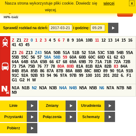
Nasza strona wykorzystuje pliki cookie. Dowiedz się
więcej
x
#
więcej.
Sprawdź rozkład na dzień:
i godzinę:
Z
Z1
Z2
0
1
2
3
4
5
6
7
8
9
10A
10B
11
12
13
14
15
16
41
43
45
Z3
Z6
Z13
Z43
50A
50B
51A
51B
52
53A
53C
53B
54B
55A
55B
55C
56
57
58A
58B
59
60A
60B
60C
60D
61
62
63
64A
64B
65A
65B
66
67
68
69A
69B
70
71A
71B
72A
72B
73
75A
75B
76
77
78
80A
80B
81A
81B
82A
82B
83
84A
84B
85A
85B
86
87A
87B
88A
88B
88C
88D
89
90
91A
91B
91C
92A
92B
93
94
96
97A
97B
99
100
101
201
202
6.
F1
G1
G2
H
W
N1A
N1B
N2
N3A
N3B
N4A
N4B
N5A
N5B
N6
N7A
N7B
N8
N9
Linie
Zmiany
Utrudnienia
Przystanki
Połączenia
Schematy
Pobierz