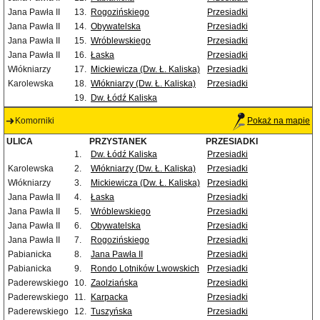
Jana Pawła II
13.
Rogozińskiego
Przesiadki
Jana Pawła II
14.
Obywatelska
Przesiadki
Jana Pawła II
15.
Wróblewskiego
Przesiadki
Jana Pawła II
16.
Łaska
Przesiadki
Włókniarzy
17.
Mickiewicza (Dw. Ł. Kaliska)
Przesiadki
Karolewska
18.
Włókniarzy (Dw. Ł. Kaliska)
Przesiadki
19.
Dw. Łódź Kaliska
Komorniki
Pokaż na mapie
ULICA
PRZYSTANEK
PRZESIADKI
1.
Dw. Łódź Kaliska
Przesiadki
Karolewska
2.
Włókniarzy (Dw. Ł. Kaliska)
Przesiadki
Włókniarzy
3.
Mickiewicza (Dw. Ł. Kaliska)
Przesiadki
Jana Pawła II
4.
Łaska
Przesiadki
Jana Pawła II
5.
Wróblewskiego
Przesiadki
Jana Pawła II
6.
Obywatelska
Przesiadki
Jana Pawła II
7.
Rogozińskiego
Przesiadki
Pabianicka
8.
Jana Pawła II
Przesiadki
Pabianicka
9.
Rondo Lotników Lwowskich
Przesiadki
Paderewskiego
10.
Zaolziańska
Przesiadki
Paderewskiego
11.
Karpacka
Przesiadki
Paderewskiego
12.
Tuszyńska
Przesiadki