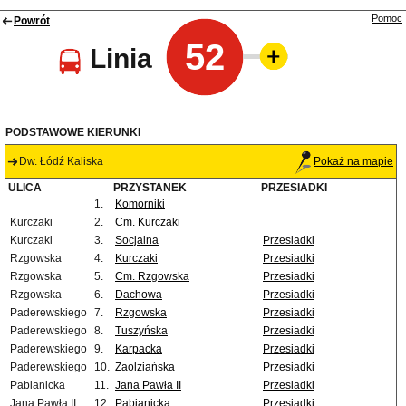
Pomoc
Powrót
52
Linia
PODSTAWOWE KIERUNKI
Dw. Łódź Kaliska
Pokaż na mapie
ULICA
PRZYSTANEK
PRZESIADKI
1.
Komorniki
Kurczaki
2.
Cm. Kurczaki
Kurczaki
3.
Socjalna
Przesiadki
Rzgowska
4.
Kurczaki
Przesiadki
Rzgowska
5.
Cm. Rzgowska
Przesiadki
Rzgowska
6.
Dachowa
Przesiadki
Paderewskiego
7.
Rzgowska
Przesiadki
Paderewskiego
8.
Tuszyńska
Przesiadki
Paderewskiego
9.
Karpacka
Przesiadki
Paderewskiego
10.
Zaolziańska
Przesiadki
Pabianicka
11.
Jana Pawła II
Przesiadki
Jana Pawła II
12.
Pabianicka
Przesiadki