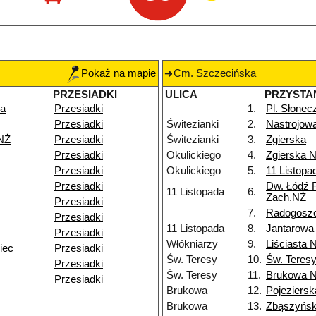
Pokaż na mapie
Cm. Szczecińska
PRZESIADKI
ULICA
PRZYSTA
ka
Przesiadki
1.
Pl. Słonec
Przesiadki
Świtezianki
2.
Nastrojow
 NŻ
Przesiadki
Świtezianki
3.
Zgierska
Przesiadki
Okulickiego
4.
Zgierska 
Przesiadki
Okulickiego
5.
11 Listopa
Przesiadki
Dw. Łódź 
11 Listopada
6.
Zach.NŻ
Przesiadki
7.
Radogosz
Przesiadki
11 Listopada
8.
Jantarowa
Przesiadki
Włókniarzy
9.
Liściasta 
iec
Przesiadki
Św. Teresy
10.
Św. Teres
Przesiadki
Św. Teresy
11.
Brukowa 
Przesiadki
Brukowa
12.
Pojeziersk
Brukowa
13.
Zbąszyńs