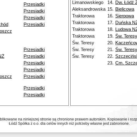
Limanowskiego
14.
Dw. Łódź 
Przesiadki
Aleksandrowska
15.
Bielicowa
Przesiadki
Traktorowa
16.
Sierpowa
Przesiadki
Traktorowa
17.
Duńska N
chód
Przesiadki
Traktorowa
18.
Ludowa N
goszcz
Traktorowa
19.
Św. Teres
Św. Teresy
20.
Kaczeńco
Przesiadki
Św. Teresy
21.
Św. Teres
NŻ
Przesiadki
Św. Teresy
22.
Szczecińs
Przesiadki
23.
Cm. Szcze
Przesiadki
goszcz
Przesiadki
Przesiadki
Przesiadki
ublikowane na niniejszej stronie są chronione prawem autorskim. Kopiowanie i r
Łódź Spółka z o.o. dla celów innych niż potrzeby własne jest zabronione.