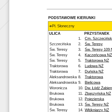
PODSTAWOWE KIERUNKI
Pl. Słoneczny
ULICA
PRZYSTANEK
1.
Cm. Szczecińs
Szczecińska
2.
Św. Teresy
Św. Teresy
3.
Św. Teresy 109
Św. Teresy
4.
Kaczeńcowa NŻ
Św. Teresy
5.
Traktorowa NŻ
Traktorowa
6.
Ludowa NŻ
Traktorowa
7.
Duńska NŻ
Aleksandrowska
8.
Traktorowa
Aleksandrowska
9.
Bielicowa
Woronicza
10.
Dw. Łódź Żabien
Brukowa
11.
Zbąszyńska NŻ
Brukowa
12.
Pojezierska
Brukowa
13.
Św. Teresy NŻ
Św. Teresy
14.
Włókniarzy NŻ