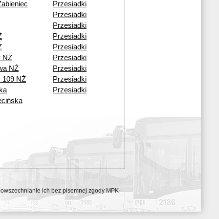
Żabieniec
Przesiadki
Przesiadki
Przesiadki
Ż
Przesiadki
Ż
Przesiadki
y NŻ
Przesiadki
wa NŻ
Przesiadki
y 109 NŻ
Przesiadki
ka
Przesiadki
cińska
ozpowszechnianie ich bez pisemnej zgody MPK-