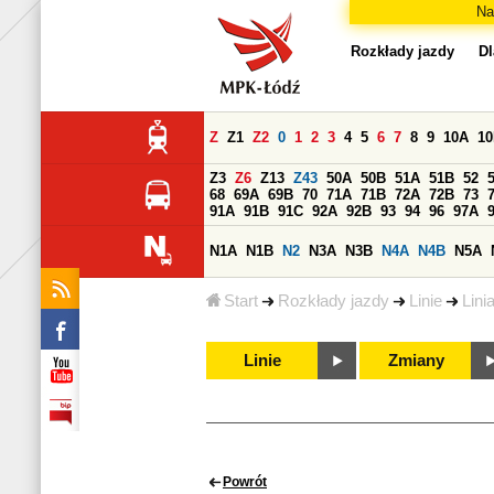
Na
Rozkłady jazdy
Dl
Z
Z1
Z2
0
1
2
3
4
5
6
7
8
9
10A
1
Z3
Z6
Z13
Z43
50A
50B
51A
51B
52
68
69A
69B
70
71A
71B
72A
72B
73
91A
91B
91C
92A
92B
93
94
96
97A
N1A
N1B
N2
N3A
N3B
N4A
N4B
N5A
Start
Rozkłady jazdy
Linie
Lini
Linie
Zmiany
Powrót