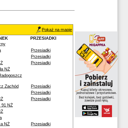
Pokaż na mapie
NEK
PRZESIADKI
zny
a
Przesiadki
Przesiadki
NŻ
Przesiadki
da NŻ
Radogoszcz
cz Zachód
Przesiadki
Przesiadki
NŻ
Przesiadki
y 91 NŻ
NŻ
a
ka NŻ
Przesiadki