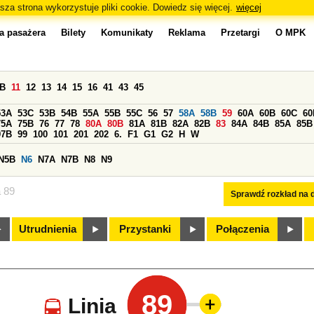
sza strona wykorzystuje pliki cookie. Dowiedz się więcej.
więcej
a pasażera
Bilety
Komunikaty
Reklama
Przetargi
O MPK
0B
11
12
13
14
15
16
41
43
45
53A
53C
53B
54B
55A
55B
55C
56
57
58A
58B
59
60A
60B
60C
60
75A
75B
76
77
78
80A
80B
81A
81B
82A
82B
83
84A
84B
85A
85B
97B
99
100
101
201
202
6.
F1
G1
G2
H
W
N5B
N6
N7A
N7B
N8
N9
a 89
Sprawdź rozkład na d
Utrudnienia
Przystanki
Połączenia
89
Linia