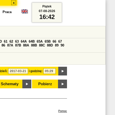
x
Piątek
07-08-2026
Praca
16:42
D
61
62
63
64A
64B
65A
65B
66
67
86
87A
87B
88A
88B
88C
88D
89
90
zień:
i godzinę:
Schematy
Pobierz
Pomoc