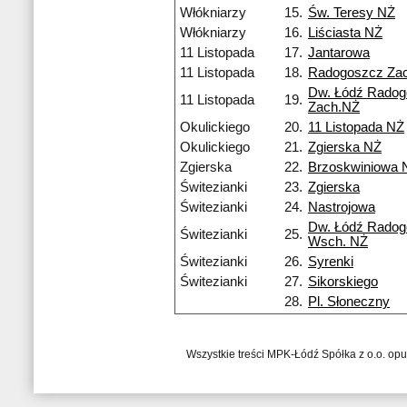
Włókniarzy
15.
Św. Teresy NŻ
Włókniarzy
16.
Liściasta NŻ
11 Listopada
17.
Jantarowa
11 Listopada
18.
Radogoszcz Za
Dw. Łódź Rado
11 Listopada
19.
Zach.NŻ
Okulickiego
20.
11 Listopada NŻ
Okulickiego
21.
Zgierska NŻ
Zgierska
22.
Brzoskwiniowa 
Świtezianki
23.
Zgierska
Świtezianki
24.
Nastrojowa
Dw. Łódź Rado
Świtezianki
25.
Wsch. NŻ
Świtezianki
26.
Syrenki
Świtezianki
27.
Sikorskiego
28.
Pl. Słoneczny
Wszystkie treści MPK-Łódź Spółka z o.o. op