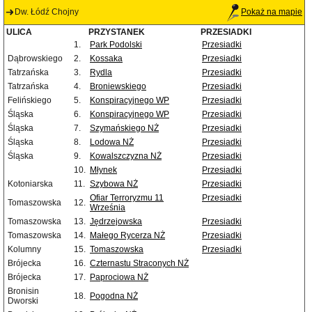
Dw. Łódź Chojny
Pokaż na mapie
ULICA
PRZYSTANEK
PRZESIADKI
1.
Park Podolski
Przesiadki
Dąbrowskiego
2.
Kossaka
Przesiadki
Tatrzańska
3.
Rydla
Przesiadki
Tatrzańska
4.
Broniewskiego
Przesiadki
Felińskiego
5.
Konspiracyjnego WP
Przesiadki
Śląska
6.
Konspiracyjnego WP
Przesiadki
Śląska
7.
Szymańskiego NŻ
Przesiadki
Śląska
8.
Lodowa NŻ
Przesiadki
Śląska
9.
Kowalszczyzna NŻ
Przesiadki
10.
Młynek
Przesiadki
Kotoniarska
11.
Szybowa NŻ
Przesiadki
Ofiar Terroryzmu 11
Przesiadki
Tomaszowska
12.
Września
Tomaszowska
13.
Jędrzejowska
Przesiadki
Tomaszowska
14.
Małego Rycerza NŻ
Przesiadki
Kolumny
15.
Tomaszowska
Przesiadki
Brójecka
16.
Czternastu Straconych NŻ
Brójecka
17.
Paprociowa NŻ
Bronisin
18.
Pogodna NŻ
Dworski