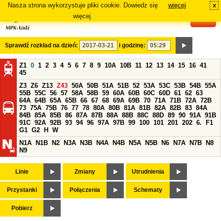
Nasza strona wykorzystuje pliki cookie. Dowiedz się
więcej
x
#
więcej.
Sprawdź rozkład na dzień:
i godzinę:
Z1
0
1
2
3
4
5
6
7
8
9
10A
10B
11
12
13
14
15
16
41
45
Z3
Z6
Z13
Z43
50A
50B
51A
51B
52
53A
53C
53B
54B
55A
55B
55C
56
57
58A
58B
59
60A
60B
60C
60D
61
62
63
64A
64B
65A
65B
66
67
68
69A
69B
70
71A
71B
72A
72B
73
75A
75B
76
77
78
80A
80B
81A
81B
82A
82B
83
84A
84B
85A
85B
86
87A
87B
88A
88B
88C
88D
89
90
91A
91B
91C
92A
92B
93
94
96
97A
97B
99
100
101
201
202
6.
F1
G1
G2
H
W
N1A
N1B
N2
N3A
N3B
N4A
N4B
N5A
N5B
N6
N7A
N7B
N8
N9
Linie
Zmiany
Utrudnienia
Przystanki
Połączenia
Schematy
Pobierz