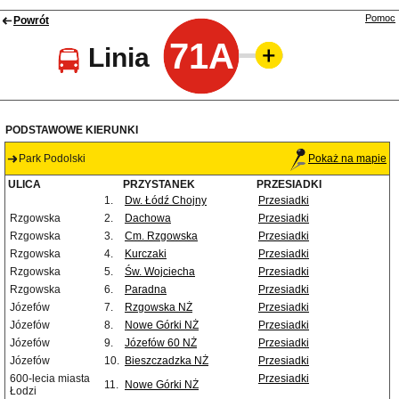
Pomoc
Powrót
71A
Linia
PODSTAWOWE KIERUNKI
Park Podolski
Pokaż na mapie
ULICA
PRZYSTANEK
PRZESIADKI
1.
Dw. Łódź Chojny
Przesiadki
Rzgowska
2.
Dachowa
Przesiadki
Rzgowska
3.
Cm. Rzgowska
Przesiadki
Rzgowska
4.
Kurczaki
Przesiadki
Rzgowska
5.
Św. Wojciecha
Przesiadki
Rzgowska
6.
Paradna
Przesiadki
Józefów
7.
Rzgowska NŻ
Przesiadki
Józefów
8.
Nowe Górki NŻ
Przesiadki
Józefów
9.
Józefów 60 NŻ
Przesiadki
Józefów
10.
Bieszczadzka NŻ
Przesiadki
600-lecia miasta
Przesiadki
11.
Nowe Górki NŻ
Łodzi