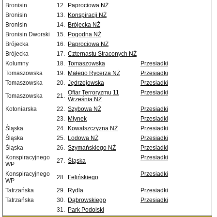
Bronisin
12.
Paprociowa NŻ
Bronisin
13.
Konspiracji NŻ
Bronisin
14.
Brójecka NŻ
Bronisin Dworski
15.
Pogodna NŻ
Brójecka
16.
Paprociowa NŻ
Brójecka
17.
Czternastu Straconych NŻ
Kolumny
18.
Tomaszowska
Przesiadki
Tomaszowska
19.
Małego Rycerza NŻ
Przesiadki
Tomaszowska
20.
Jędrzejowska
Przesiadki
Ofiar Terroryzmu 11
Przesiadki
Tomaszowska
21.
Września NŻ
Kotoniarska
22.
Szybowa NŻ
Przesiadki
23.
Młynek
Przesiadki
Śląska
24.
Kowalszczyzna NŻ
Przesiadki
Śląska
25.
Lodowa NŻ
Przesiadki
Śląska
26.
Szymańskiego NŻ
Przesiadki
Konspiracyjnego
Przesiadki
27.
Śląska
WP
Konspiracyjnego
Przesiadki
28.
Felińskiego
WP
Tatrzańska
29.
Rydla
Przesiadki
Tatrzańska
30.
Dąbrowskiego
Przesiadki
31.
Park Podolski