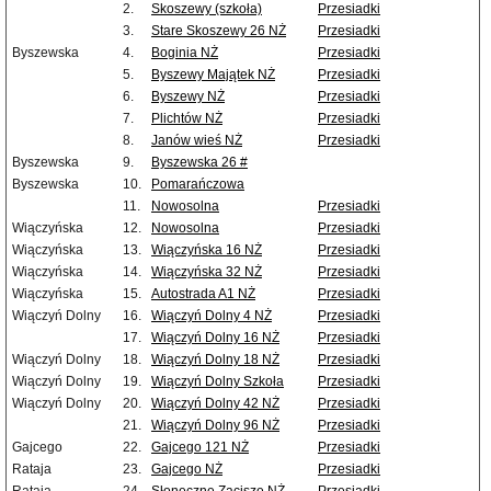
2.
Skoszewy (szkoła)
Przesiadki
3.
Stare Skoszewy 26 NŻ
Przesiadki
Byszewska
4.
Boginia NŻ
Przesiadki
5.
Byszewy Majątek NŻ
Przesiadki
6.
Byszewy NŻ
Przesiadki
7.
Plichtów NŻ
Przesiadki
8.
Janów wieś NŻ
Przesiadki
Byszewska
9.
Byszewska 26 #
Byszewska
10.
Pomarańczowa
11.
Nowosolna
Przesiadki
Wiączyńska
12.
Nowosolna
Przesiadki
Wiączyńska
13.
Wiączyńska 16 NŻ
Przesiadki
Wiączyńska
14.
Wiączyńska 32 NŻ
Przesiadki
Wiączyńska
15.
Autostrada A1 NŻ
Przesiadki
Wiączyń Dolny
16.
Wiączyń Dolny 4 NŻ
Przesiadki
17.
Wiączyń Dolny 16 NŻ
Przesiadki
Wiączyń Dolny
18.
Wiączyń Dolny 18 NŻ
Przesiadki
Wiączyń Dolny
19.
Wiączyń Dolny Szkoła
Przesiadki
Wiączyń Dolny
20.
Wiączyń Dolny 42 NŻ
Przesiadki
21.
Wiączyń Dolny 96 NŻ
Przesiadki
Gajcego
22.
Gajcego 121 NŻ
Przesiadki
Rataja
23.
Gajcego NŻ
Przesiadki