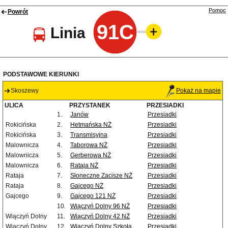
Pomoc
Powrót
91C
Linia
PODSTAWOWE KIERUNKI
Skoszewy
Pokaż na mapie
ULICA
PRZYSTANEK
PRZESIADKI
1.
Janów
Przesiadki
Rokicińska
2.
Hetmańska NŻ
Przesiadki
Rokicińska
3.
Transmisyjna
Przesiadki
Malownicza
4.
Taborowa NŻ
Przesiadki
Malownicza
5.
Gerberowa NŻ
Przesiadki
Malownicza
6.
Rataja NŻ
Przesiadki
Rataja
7.
Słoneczne Zacisze NŻ
Przesiadki
Rataja
8.
Gajcego NŻ
Przesiadki
Gajcego
9.
Gajcego 121 NŻ
Przesiadki
10.
Wiączyń Dolny 96 NŻ
Przesiadki
Wiączyń Dolny
11.
Wiączyń Dolny 42 NŻ
Przesiadki
Wiączyń Dolny
12.
Wiączyń Dolny Szkoła
Przesiadki