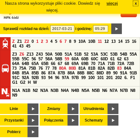
Nasza strona wykorzystuje pliki cookie. Dowiedz się
więcej
x
#
więcej.
Sprawdź rozkład na dzień:
i godzinę:
Z
Z1
Z2
0
1
2
3
4
5
6
7
8
9
10A
10B
11
12
13
14
15
16
41
43
45
Z3
Z6
Z13
Z43
50A
50B
51A
51B
52
53A
53C
53B
54B
55A
55B
55C
56
57
58A
58B
59
60A
60B
60C
60D
61
62
63
64A
64B
65A
65B
66
67
68
69A
69B
70
71A
71B
72A
72B
73
75A
75B
76
77
78
80A
80B
81A
81B
82A
82B
83
84A
84B
85A
85B
86
87A
87B
88A
88B
88C
88D
89
90
91A
91B
91C
92A
92B
93
94
96
97A
97B
99
100
101
201
202
6.
F1
G1
G2
H
W
N1A
N1B
N2
N3A
N3B
N4A
N4B
N5A
N5B
N6
N7A
N7B
N8
N9
Linie
Zmiany
Utrudnienia
Przystanki
Połączenia
Schematy
Pobierz