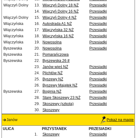
Wiączyń Dolny
13.
Wiączyń Dolny 18 NŻ
Przesiadki
14.
Wiączyń Dolny 16 NŻ
Przesiadki
Wiączyń Dolny
15.
Wiączyń Dolny 4 NŻ
Przesiadki
Wiączyńska
16.
Autostrada A1 NŻ
Przesiadki
Wiączyńska
17.
Wiączyńska 32 NŻ
Przesiadki
Wiączyńska
18.
Wiączyńska 16 NŻ
Przesiadki
Wiączyńska
19.
Nowosolna
Przesiadki
Byszewska
20.
Nowosolna
Przesiadki
Byszewska
21.
Pomarańczowa
Byszewska
22.
Byszewska 26 #
23.
Janów wieś NŻ
Przesiadki
24.
Plichtów NŻ
Przesiadki
25.
Byszewy NŻ
Przesiadki
26.
Byszewy Majątek NŻ
Przesiadki
Byszewska
27.
Boginia NŻ
Przesiadki
28.
Stare Skoszewy 23 NŻ
Przesiadki
29.
Skoszewy (szkoła)
Przesiadki
30.
Skoszewy
Janów
Pokaż na mapie
ULICA
PRZYSTANEK
PRZESIADKI
1.
Skoszewy
Przesiadki