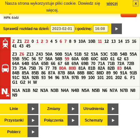
Nasza strona wykorzystuje pliki cookie. Dowiedz się
więcej
x
#
więcej.
Sprawdź rozkład na dzień:
i godzinę:
Z
Z1
Z2
0
1
2
3
4
5
6
7
8
9
10A
10B
11
12
13
14
15
16
41
43
45
Z3
Z6
Z13
Z43
50A
50B
51A
51B
52
53A
53C
53B
54B
55A
55B
55C
56
57
58A
58B
59
60A
60B
60C
60D
61
62
63
64A
64B
65A
65B
66
67
68
69A
69B
70
71A
71B
72A
72B
73
75A
75B
76
77
78
80A
80B
81A
81B
82A
82B
83
84A
84B
85A
85B
86
87A
87B
88A
88B
88C
88D
89
90
91A
91B
91C
92A
92B
93
94
96
97A
97B
99
100
101
201
202
6.
F1
G1
G2
H
W
N1A
N1B
N2
N3A
N3B
N4A
N4B
N5A
N5B
N6
N7A
N7B
N8
N9
Linie
Zmiany
Utrudnienia
Przystanki
Połączenia
Schematy
Pobierz