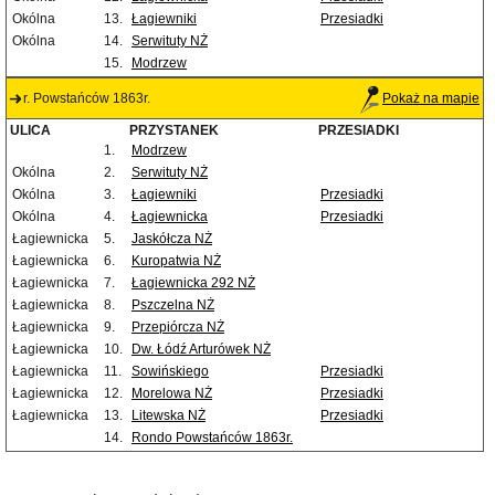
Okólna
13.
Łagiewniki
Przesiadki
Okólna
14.
Serwituty NŻ
15.
Modrzew
r. Powstańców 1863r.
Pokaż na mapie
ULICA
PRZYSTANEK
PRZESIADKI
1.
Modrzew
Okólna
2.
Serwituty NŻ
Okólna
3.
Łagiewniki
Przesiadki
Okólna
4.
Łagiewnicka
Przesiadki
Łagiewnicka
5.
Jaskółcza NŻ
Łagiewnicka
6.
Kuropatwia NŻ
Łagiewnicka
7.
Łagiewnicka 292 NŻ
Łagiewnicka
8.
Pszczelna NŻ
Łagiewnicka
9.
Przepiórcza NŻ
Łagiewnicka
10.
Dw. Łódź Arturówek NŻ
Łagiewnicka
11.
Sowińskiego
Przesiadki
Łagiewnicka
12.
Morelowa NŻ
Przesiadki
Łagiewnicka
13.
Litewska NŻ
Przesiadki
14.
Rondo Powstańców 1863r.