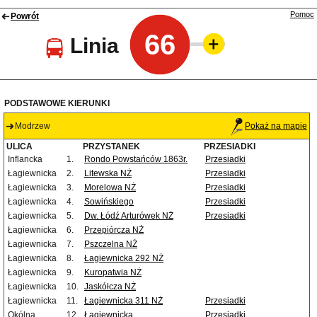
Pomoc
Powrót
66
Linia
PODSTAWOWE KIERUNKI
Modrzew
Pokaż na mapie
ULICA
PRZYSTANEK
PRZESIADKI
Inflancka
1.
Rondo Powstańców 1863r.
Przesiadki
Łagiewnicka
2.
Litewska NŻ
Przesiadki
Łagiewnicka
3.
Morelowa NŻ
Przesiadki
Łagiewnicka
4.
Sowińskiego
Przesiadki
Łagiewnicka
5.
Dw. Łódź Arturówek NŻ
Przesiadki
Łagiewnicka
6.
Przepiórcza NŻ
Łagiewnicka
7.
Pszczelna NŻ
Łagiewnicka
8.
Łagiewnicka 292 NŻ
Łagiewnicka
9.
Kuropatwia NŻ
Łagiewnicka
10.
Jaskółcza NŻ
Łagiewnicka
11.
Łagiewnicka 311 NŻ
Przesiadki
Okólna
12.
Łagiewnicka
Przesiadki