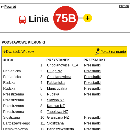
Pomoc
Powrót
75B
Linia
PODSTAWOWE KIERUNKI
Dw. Łódź Widzew
Pokaż na mapie
ULICA
PRZYSTANEK
PRZESIADKI
1.
Chocianowice IKEA
Przesiadki
Pabianicka
2.
Długa NŻ
Przesiadki
Pabianicka
3.
Chocianowicka
Przesiadki
Rudzka
4.
Pabianicka
Przesiadki
Rudzka
5.
Municypalna
Przesiadki
Przestrzenna
6.
Rudzka
Przesiadki
Przestrzenna
7.
Sławna NŻ
Przestrzenna
8.
Karowa NŻ
Przestrzenna
9.
Tabelowa NŻ
Siostrzana
10.
Graniczna NŻ
Przesiadki
Bartoszewskiego
11.
Siostrzana
Przesiadki
Demokratyczna
12.
Bartoszewskiego
Przesiadki