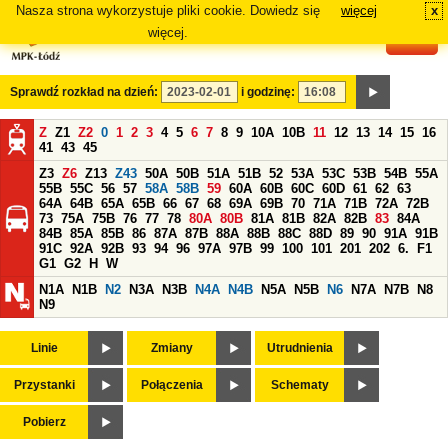
Nasza strona wykorzystuje pliki cookie. Dowiedz się
więcej
x
#
więcej.
Sprawdź rozkład na dzień:
i godzinę:
Z
Z1
Z2
0
1
2
3
4
5
6
7
8
9
10A
10B
11
12
13
14
15
16
41
43
45
Z3
Z6
Z13
Z43
50A
50B
51A
51B
52
53A
53C
53B
54B
55A
55B
55C
56
57
58A
58B
59
60A
60B
60C
60D
61
62
63
64A
64B
65A
65B
66
67
68
69A
69B
70
71A
71B
72A
72B
73
75A
75B
76
77
78
80A
80B
81A
81B
82A
82B
83
84A
84B
85A
85B
86
87A
87B
88A
88B
88C
88D
89
90
91A
91B
91C
92A
92B
93
94
96
97A
97B
99
100
101
201
202
6.
F1
G1
G2
H
W
N1A
N1B
N2
N3A
N3B
N4A
N4B
N5A
N5B
N6
N7A
N7B
N8
N9
Linie
Zmiany
Utrudnienia
Przystanki
Połączenia
Schematy
Pobierz