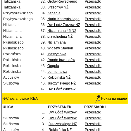
Tatrzańska
32.
Grota-Roweckiego
Przesiadki
Tatrzańska
33.
Brzechwy NŻ
Przesiadki
Przybyszewskiego
34.
Zapadła
Przesiadki
Przybyszewskiego
35.
Nurta-Kaszyńskiego
Przesiadki
Niciarniana
36.
Dw. Łódź Zarzew NŻ
Przesiadki
Niciarniana
37.
Niciarniana 45 NŻ
Przesiadki
Niciarniana
38.
przychodnia NŻ
Przesiadki
Piłsudskiego
39.
Niciarniana
Przesiadki
Piłsudskiego
40.
Widzew Stadion
Przesiadki
Rokicińska
41.
Maszynowa
Przesiadki
Rokicińska
42.
Rondo Inwalidów
Przesiadki
Rokicińska
43.
Gogola
Przesiadki
Rokicińska
44.
Lermontowa
Przesiadki
Augustów
45.
Rokicińska NŻ
Przesiadki
Służbowa
46.
Jurczyńskiego NŻ
Przesiadki
47.
Dw. Łódź Widzew
Chocianowice IKEA
Pokaż na mapie
ULICA
PRZYSTANEK
PRZESIADKI
1.
Dw. Łódź Widzew
Przesiadki
Służbowa
2.
Dw. Łódź Widzew
Przesiadki
Służbowa
3.
Jurczyńskiego NŻ
Przesiadki
Augustów
4.
Rokicińska NŻ
Przesiadki