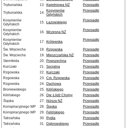
Trybunalska
13.
Kwietniowa NŻ
Przesiadki
Kosynierów
Przesiadki
Trybunalska
14.
Gdyńskich
Kosynierów
Przesiadki
15.
Łazowskiego
Gdyńskich
Kosynierów
Przesiadki
16.
Wczesna NŻ
Gdyńskich
Kosynierów
Przesiadki
17.
Królewska
Gdyńskich
Św. Wojciecha
18.
Rzgowska
Przesiadki
Św. Wojciecha
19.
Mieszczańska NŻ
Przesiadki
Sternfelda
20.
Powszechna
Przesiadki
Kurczaki
21.
Socjalna
Przesiadki
Rzgowska
22.
Kurczaki
Przesiadki
Rzgowska
23.
Cm. Rzgowska
Przesiadki
Rzgowska
24.
Dachowa
Przesiadki
Broniewskiego
25.
Kilińskiego
Przesiadki
Kilińskiego
26.
Dw. Łódź Chojny
Przesiadki
Śląska
27.
Niższa NŻ
Przesiadki
Konspiracyjnego WP
28.
Śląska
Przesiadki
Konspiracyjnego WP
29.
Felińskiego
Przesiadki
Tatrzańska
30.
Rydla
Przesiadki
Tatrzańska
31.
Dąbrowskiego
Przesiadki