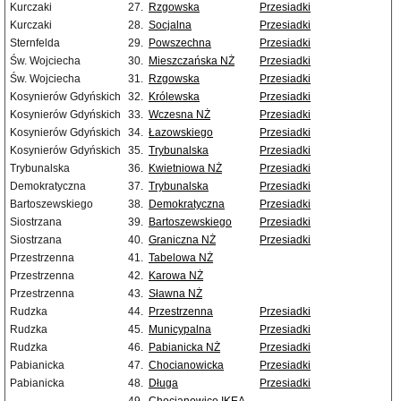
Kurczaki
27.
Rzgowska
Przesiadki
Kurczaki
28.
Socjalna
Przesiadki
Sternfelda
29.
Powszechna
Przesiadki
Św. Wojciecha
30.
Mieszczańska NŻ
Przesiadki
Św. Wojciecha
31.
Rzgowska
Przesiadki
Kosynierów Gdyńskich
32.
Królewska
Przesiadki
Kosynierów Gdyńskich
33.
Wczesna NŻ
Przesiadki
Kosynierów Gdyńskich
34.
Łazowskiego
Przesiadki
Kosynierów Gdyńskich
35.
Trybunalska
Przesiadki
Trybunalska
36.
Kwietniowa NŻ
Przesiadki
Demokratyczna
37.
Trybunalska
Przesiadki
Bartoszewskiego
38.
Demokratyczna
Przesiadki
Siostrzana
39.
Bartoszewskiego
Przesiadki
Siostrzana
40.
Graniczna NŻ
Przesiadki
Przestrzenna
41.
Tabelowa NŻ
Przestrzenna
42.
Karowa NŻ
Przestrzenna
43.
Sławna NŻ
Rudzka
44.
Przestrzenna
Przesiadki
Rudzka
45.
Municypalna
Przesiadki
Rudzka
46.
Pabianicka NŻ
Przesiadki
Pabianicka
47.
Chocianowicka
Przesiadki
Pabianicka
48.
Długa
Przesiadki