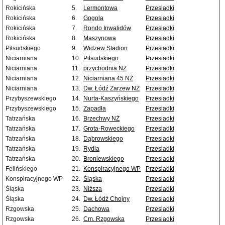
Rokicińska
5.
Lermontowa
Przesiadki
Rokicińska
6.
Gogola
Przesiadki
Rokicińska
7.
Rondo Inwalidów
Przesiadki
Rokicińska
8.
Maszynowa
Przesiadki
Piłsudskiego
9.
Widzew Stadion
Przesiadki
Niciarniana
10.
Piłsudskiego
Przesiadki
Niciarniana
11.
przychodnia NŻ
Przesiadki
Niciarniana
12.
Niciarniana 45 NŻ
Przesiadki
Niciarniana
13.
Dw. Łódź Zarzew NŻ
Przesiadki
Przybyszewskiego
14.
Nurta-Kaszyńskiego
Przesiadki
Przybyszewskiego
15.
Zapadła
Przesiadki
Tatrzańska
16.
Brzechwy NŻ
Przesiadki
Tatrzańska
17.
Grota-Roweckiego
Przesiadki
Tatrzańska
18.
Dąbrowskiego
Przesiadki
Tatrzańska
19.
Rydla
Przesiadki
Tatrzańska
20.
Broniewskiego
Przesiadki
Felińskiego
21.
Konspiracyjnego WP
Przesiadki
Konspiracyjnego WP
22.
Śląska
Przesiadki
Śląska
23.
Niższa
Przesiadki
Śląska
24.
Dw. Łódź Chojny
Przesiadki
Rzgowska
25.
Dachowa
Przesiadki
Rzgowska
26.
Cm. Rzgowska
Przesiadki