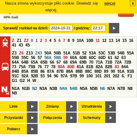
Nasza strona wykorzystuje pliki cookie. Dowiedz się
więcej
x
#
więcej.
Sprawdź rozkład na dzień:
i godzinę:
Z
Z1
Z2
0
1
2
3
4
5
6
7
8
9
10A
10B
11
12
13
14
15
16
41
43
45
Z3
Z6
Z13
Z43
50A
50B
51A
51B
52
53A
53C
53B
54B
55A
55B
55C
56
57
58A
58B
59
60A
60B
60C
60D
61
62
63
64A
64B
65A
65B
66
67
68
69A
69B
70
71A
71B
72A
72B
73
75A
75B
76
77
78
80A
80B
81A
81B
82A
82B
83
84A
84B
85A
85B
86
87A
87B
88A
88B
88C
88D
89
90
91A
91B
91C
92A
92B
93
94
96
97A
97B
99
100
101
201
202
6.
F1
G1
G2
H
W
N1A
N1B
N2
N3A
N3B
N4A
N4B
N5A
N5B
N6
N7A
N7B
N8
N9
Linie
Zmiany
Utrudnienia
Przystanki
Połączenia
Schematy
Pobierz