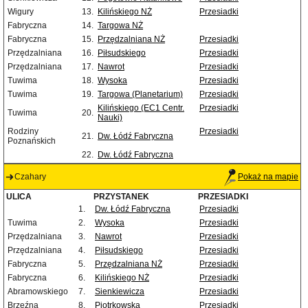
Wigury
13.
Kilińskiego NŻ
Przesiadki
Fabryczna
14.
Targowa NŻ
Fabryczna
15.
Przędzalniana NŻ
Przesiadki
Przędzalniana
16.
Piłsudskiego
Przesiadki
Przędzalniana
17.
Nawrot
Przesiadki
Tuwima
18.
Wysoka
Przesiadki
Tuwima
19.
Targowa (Planetarium)
Przesiadki
Kilińskiego (EC1 Centr.
Przesiadki
Tuwima
20.
Nauki)
Rodziny
Przesiadki
21.
Dw. Łódź Fabryczna
Poznańskich
22.
Dw. Łódź Fabryczna
Czahary
Pokaż na mapie
ULICA
PRZYSTANEK
PRZESIADKI
1.
Dw. Łódź Fabryczna
Przesiadki
Tuwima
2.
Wysoka
Przesiadki
Przędzalniana
3.
Nawrot
Przesiadki
Przędzalniana
4.
Piłsudskiego
Przesiadki
Fabryczna
5.
Przędzalniana NŻ
Przesiadki
Fabryczna
6.
Kilińskiego NŻ
Przesiadki
Abramowskiego
7.
Sienkiewicza
Przesiadki
Brzeźna
8.
Piotrkowska
Przesiadki