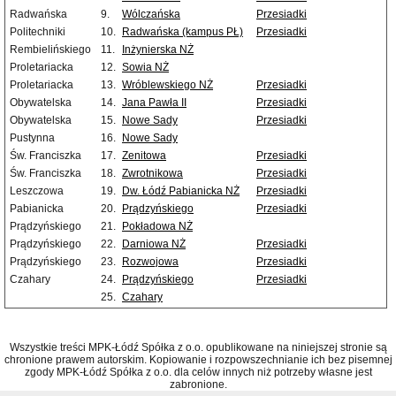
Radwańska
9.
Wólczańska
Przesiadki
Politechniki
10.
Radwańska (kampus PŁ)
Przesiadki
Rembielińskiego
11.
Inżynierska NŻ
Proletariacka
12.
Sowia NŻ
Proletariacka
13.
Wróblewskiego NŻ
Przesiadki
Obywatelska
14.
Jana Pawła II
Przesiadki
Obywatelska
15.
Nowe Sady
Przesiadki
Pustynna
16.
Nowe Sady
Św. Franciszka
17.
Zenitowa
Przesiadki
Św. Franciszka
18.
Zwrotnikowa
Przesiadki
Leszczowa
19.
Dw. Łódź Pabianicka NŻ
Przesiadki
Pabianicka
20.
Prądzyńskiego
Przesiadki
Prądzyńskiego
21.
Pokładowa NŻ
Prądzyńskiego
22.
Darniowa NŻ
Przesiadki
Prądzyńskiego
23.
Rozwojowa
Przesiadki
Czahary
24.
Prądzyńskiego
Przesiadki
25.
Czahary
Wszystkie treści MPK-Łódź Spółka z o.o. opublikowane na niniejszej stronie są
chronione prawem autorskim. Kopiowanie i rozpowszechnianie ich bez pisemnej
zgody MPK-Łódź Spółka z o.o. dla celów innych niż potrzeby własne jest
zabronione.