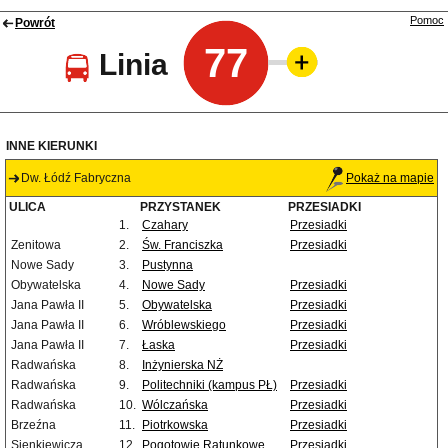
Pomoc
Powrót
77
Linia
INNE KIERUNKI
Dw. Łódź Fabryczna
Pokaż na mapie
ULICA
PRZYSTANEK
PRZESIADKI
1.
Czahary
Przesiadki
Zenitowa
2.
Św. Franciszka
Przesiadki
Nowe Sady
3.
Pustynna
Obywatelska
4.
Nowe Sady
Przesiadki
Jana Pawła II
5.
Obywatelska
Przesiadki
Jana Pawła II
6.
Wróblewskiego
Przesiadki
Jana Pawła II
7.
Łaska
Przesiadki
Radwańska
8.
Inżynierska NŻ
Radwańska
9.
Politechniki (kampus PŁ)
Przesiadki
Radwańska
10.
Wólczańska
Przesiadki
Brzeźna
11.
Piotrkowska
Przesiadki
Sienkiewicza
12.
Pogotowie Ratunkowe
Przesiadki