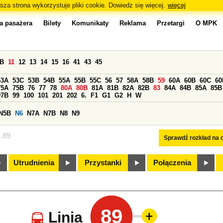
sza strona wykorzystuje pliki cookie. Dowiedz się więcej.
więcej
a pasażera
Bilety
Komunikaty
Reklama
Przetargi
O MPK
0B
11
12
13
14
15
16
41
43
45
53A
53C
53B
54B
55A
55B
55C
56
57
58A
58B
59
60A
60B
60C
60
75A
75B
76
77
78
80A
80B
81A
81B
82A
82B
83
84A
84B
85A
85B
97B
99
100
101
201
202
6.
F1
G1
G2
H
W
N5B
N6
N7A
N7B
N8
N9
a 89
Sprawdź rozkład na d
Utrudnienia
Przystanki
Połączenia
89
Linia