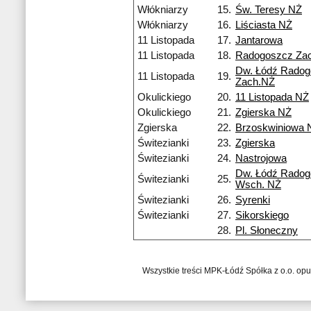
Włókniarzy
15.
Św. Teresy NŻ
Włókniarzy
16.
Liściasta NŻ
11 Listopada
17.
Jantarowa
11 Listopada
18.
Radogoszcz Za
Dw. Łódź Rado
11 Listopada
19.
Zach.NŻ
Okulickiego
20.
11 Listopada NŻ
Okulickiego
21.
Zgierska NŻ
Zgierska
22.
Brzoskwiniowa 
Świtezianki
23.
Zgierska
Świtezianki
24.
Nastrojowa
Dw. Łódź Rado
Świtezianki
25.
Wsch. NŻ
Świtezianki
26.
Syrenki
Świtezianki
27.
Sikorskiego
28.
Pl. Słoneczny
Wszystkie treści MPK-Łódź Spółka z o.o. op