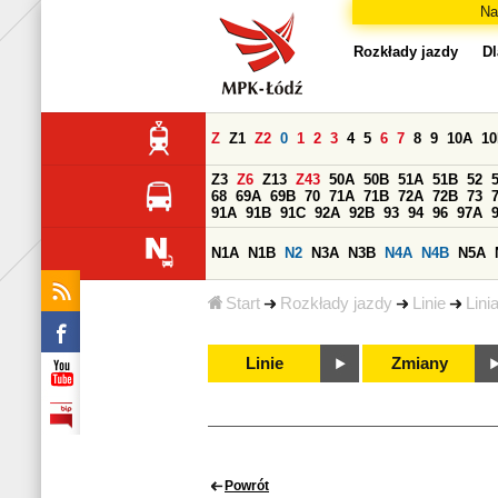
Na
Rozkłady jazdy
Dl
Z
Z1
Z2
0
1
2
3
4
5
6
7
8
9
10A
1
Z3
Z6
Z13
Z43
50A
50B
51A
51B
52
68
69A
69B
70
71A
71B
72A
72B
73
91A
91B
91C
92A
92B
93
94
96
97A
N1A
N1B
N2
N3A
N3B
N4A
N4B
N5A
Start
Rozkłady jazdy
Linie
Lini
Linie
Zmiany
Powrót