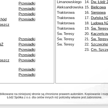
Limanowskiego
14.
Dw. Łódź 
Przesiadki
Aleksandrowska
15.
Bielicowa
Przesiadki
Traktorowa
16.
Sierpowa
Przesiadki
Traktorowa
17.
Duńska N
chód
Przesiadki
Traktorowa
18.
Ludowa N
goszcz
Traktorowa
19.
Św. Teres
Św. Teresy
20.
Kaczeńco
Przesiadki
Św. Teresy
21.
Św. Teres
NŻ
Przesiadki
Św. Teresy
22.
Szczecińs
Przesiadki
23.
Cm. Szcze
Przesiadki
goszcz
Przesiadki
Przesiadki
Przesiadki
ublikowane na niniejszej stronie są chronione prawem autorskim. Kopiowanie i r
Łódź Spółka z o.o. dla celów innych niż potrzeby własne jest zabronione.