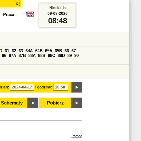
x
Niedziela
09-08-2026
Praca
08:48
D
61
62
63
64A
64B
65A
65B
66
67
86
87A
87B
88A
88B
88C
88D
89
90
zień:
i godzinę:
Schematy
Pobierz
Pomoc