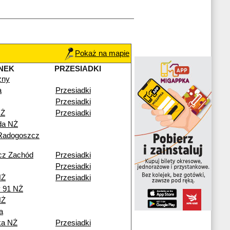
Pokaż na mapie
NEK
PRZESIADKI
zny
a
Przesiadki
Przesiadki
NŻ
Przesiadki
da NŻ
Radogoszcz
cz Zachód
Przesiadki
Przesiadki
NŻ
Przesiadki
y 91 NŻ
NŻ
a
ka NŻ
Przesiadki