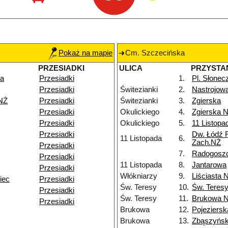
Pokaż na mapie
Cm. Szczecińska
PRZESIADKI
ULICA
PRZYSTA
ka
Przesiadki
1.
Pl. Słonec
Przesiadki
Świtezianki
2.
Nastrojow
 NŻ
Przesiadki
Świtezianki
3.
Zgierska
Przesiadki
Okulickiego
4.
Zgierska 
Przesiadki
Okulickiego
5.
11 Listopa
Przesiadki
Dw. Łódź 
11 Listopada
6.
Zach.NŻ
Przesiadki
7.
Radogosz
Przesiadki
11 Listopada
8.
Jantarowa
Przesiadki
Włókniarzy
9.
Liściasta 
iec
Przesiadki
Św. Teresy
10.
Św. Teres
Przesiadki
Św. Teresy
11.
Brukowa 
Przesiadki
Brukowa
12.
Pojeziersk
Brukowa
13.
Zbąszyńs