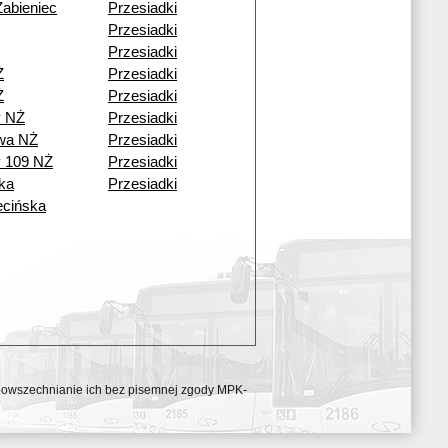
Żabieniec
Przesiadki
Przesiadki
Przesiadki
Ż
Przesiadki
Ż
Przesiadki
y NŻ
Przesiadki
wa NŻ
Przesiadki
y 109 NŻ
Przesiadki
ka
Przesiadki
cińska
ozpowszechnianie ich bez pisemnej zgody MPK-