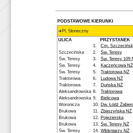
PODSTAWOWE KIERUNKI
Pl. Słoneczny
ULICA
PRZYSTANEK
1.
Cm. Szczecińs
Szczecińska
2.
Św. Teresy
Św. Teresy
3.
Św. Teresy 109
Św. Teresy
4.
Kaczeńcowa NŻ
Św. Teresy
5.
Traktorowa NŻ
Traktorowa
6.
Ludowa NŻ
Traktorowa
7.
Duńska NŻ
Aleksandrowska
8.
Traktorowa
Aleksandrowska
9.
Bielicowa
Woronicza
10.
Dw. Łódź Żabien
Brukowa
11.
Zbąszyńska NŻ
Brukowa
12.
Pojezierska
Brukowa
13.
Św. Teresy NŻ
Św. Teresy
14.
Włókniarzy NŻ