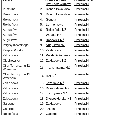
1.
Dw. Łódź Widzew
Przesiadki
Puszkina
2.
Rondo Inwalidów
Przesiadki
Rokicińska
3.
Rondo Inwalidów
Przesiadki
Rokicińska
4.
Gogola
Przesiadki
Rokicińska
5.
Lermontowa
Przesiadki
Augustów
6.
Rokicińska NŻ
Przesiadki
Augustów
7.
Wujaka NŻ
Przesiadki
Augustów
8.
Bacewicz NŻ
Przesiadki
Przybyszewskiego
9.
Augustów NŻ
Przesiadki
Książąt Polskich
10.
Zakładowa
Przesiadki
Zakładowa
11.
Piasta Kołodzieja
Przesiadki
Olechowska
12.
Zakładowa NŻ
Przesiadki
Ofiar Terroryzmu 11
Przesiadki
13.
Transmisyjna NŻ
Września
Ofiar Terroryzmu 11
Przesiadki
14.
Dell NŻ
Września
Zakładowa
15.
Józefiaka NŻ
Przesiadki
Zakładowa
16.
Dorabialskiej NŻ
Przesiadki
Zakładowa
17.
Tranzytowa NŻ
Przesiadki
Zakładowa
18.
Dyspozytorska NŻ
Przesiadki
Gajcego
19.
Zakładowa
Przesiadki
Gajcego
20.
szkoła
Przesiadki
Rokicińska
21.
Gajcego
Przesiadki