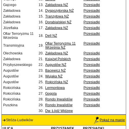
Gajcego
13.
Zakładowa NŻ
Przesiadki
Zakładowa
14.
Dyspozytorska NŻ
Przesiadki
Zakładowa
15.
Tranzytowa NŻ
Przesiadki
Zakładowa
16.
Dorabialskiej NŻ
Przesiadki
Józefiaka
17.
Zakładowa NŻ
Przesiadki
Ofiar Terroryzmu 11
Przesiadki
18.
Dell NŻ
Września
Ofiar Terroryzmu 11
Przesiadki
Transmisyjna
19.
Września NŻ
Olechowska
20.
Zakładowa NŻ
Przesiadki
Zakładowa
21.
Książąt Polskich
Przesiadki
Przybyszewskiego
22.
Augustów NŻ
Przesiadki
Augustów
23.
Bacewicz NŻ
Przesiadki
Augustów
24.
Wujaka NŻ
Przesiadki
Augustów
25.
Rokicińska NŻ
Przesiadki
Rokicińska
26.
Lermontowa
Przesiadki
Rokicińska
27.
Gogola
Przesiadki
Rokicińska
28.
Rondo Inwalidów
Przesiadki
Puszkina
29.
Rondo Inwalidów
Przesiadki
30.
Dw. Łódź Widzew
Stróża-Ludwików
Pokaż na mapie
ULICA
PRZYSTANEK
PRZESIADKI