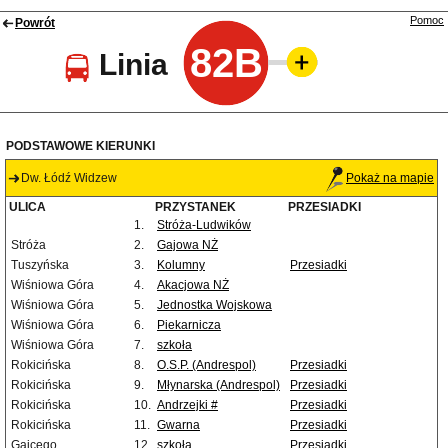
Pomoc
Powrót
82B
Linia
PODSTAWOWE KIERUNKI
Dw. Łódź Widzew
Pokaż na mapie
ULICA
PRZYSTANEK
PRZESIADKI
1.
Stróża-Ludwików
Stróża
2.
Gajowa NŻ
Tuszyńska
3.
Kolumny
Przesiadki
Wiśniowa Góra
4.
Akacjowa NŻ
Wiśniowa Góra
5.
Jednostka Wojskowa
Wiśniowa Góra
6.
Piekarnicza
Wiśniowa Góra
7.
szkoła
Rokicińska
8.
O.S.P. (Andrespol)
Przesiadki
Rokicińska
9.
Młynarska (Andrespol)
Przesiadki
Rokicińska
10.
Andrzejki #
Przesiadki
Rokicińska
11.
Gwarna
Przesiadki
Gajcego
12.
szkoła
Przesiadki