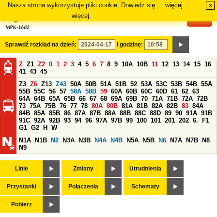
Nasza strona wykorzystuje pliki cookie. Dowiedz się
więcej
x
#
więcej.
Sprawdź rozkład na dzień:
i godzinę:
Z
Z1
Z2
0
1
2
3
4
5
6
7
8
9
10A
10B
11
12
13
14
15
16
41
43
45
Z3
Z6
Z13
Z43
50A
50B
51A
51B
52
53A
53C
53B
54B
55A
55B
55C
56
57
58A
58B
59
60A
60B
60C
60D
61
62
63
64A
64B
65A
65B
66
67
68
69A
69B
70
71A
71B
72A
72B
73
75A
75B
76
77
78
80A
80B
81A
81B
82A
82B
83
84A
84B
85A
85B
86
87A
87B
88A
88B
88C
88D
89
90
91A
91B
91C
92A
92B
93
94
96
97A
97B
99
100
101
201
202
6.
F1
G1
G2
H
W
N1A
N1B
N2
N3A
N3B
N4A
N4B
N5A
N5B
N6
N7A
N7B
N8
N9
Linie
Zmiany
Utrudnienia
Przystanki
Połączenia
Schematy
Pobierz