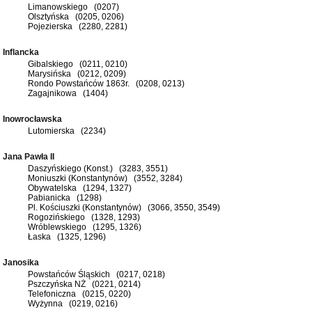
Limanowskiego (0207)
Olsztyńska (0205, 0206)
Pojezierska (2280, 2281)
Inflancka
Gibalskiego (0211, 0210)
Marysińska (0212, 0209)
Rondo Powstańców 1863r. (0208, 0213)
Zagajnikowa (1404)
Inowrocławska
Lutomierska (2234)
Jana Pawła II
Daszyńskiego (Konst.) (3283, 3551)
Moniuszki (Konstantynów) (3552, 3284)
Obywatelska (1294, 1327)
Pabianicka (1298)
Pl. Kościuszki (Konstantynów) (3066, 3550, 3549)
Rogozińskiego (1328, 1293)
Wróblewskiego (1295, 1326)
Łaska (1325, 1296)
Janosika
Powstańców Śląskich (0217, 0218)
Pszczyńska NŻ (0221, 0214)
Telefoniczna (0215, 0220)
Wyżynna (0219, 0216)