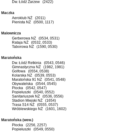
Dw. Łódź Zarzew (2422)
Maczka
Aeroklub NŻ (2011)
Pienista NŻ (0500, 1117)
Malownicza
Gerberowa NŻ (0534, 0531)
Rataja NŻ (0532, 0533)
Taborowa NŻ (1590, 0530)
Maratońska
Dw. Łódź Retkinia (0543, 0546)
Gimnastyczna NŻ (1982, 1981)
Golfowa (0554, 0538)
Kolarska NŻ (0539, 0553)
Maratońska 91 NŻ (0541, 0548)
Obywatelska (0544, 0545)
Plocka (0542, 0547)
Popiełuszki (0540, 0552)
Sanitariuszek NŻ (0536, 0556)
Stadion Miejski NŻ (1654)
Trasa S14 NŻ (0555, 0537)
Wróblewskiego NŻ (1601, 1602)
Maratońska (wew.)
Plocka (2256, 2257)
Popiełuszki (0549, 0550)