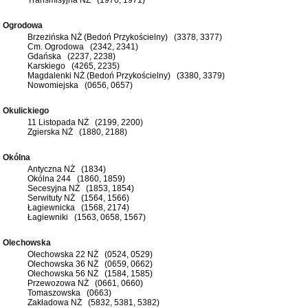
Ogrodowa
Brzezińska NŻ (Bedoń Przykościelny) (3378, 3377)
Cm. Ogrodowa (2342, 2341)
Gdańska (2237, 2238)
Karskiego (4265, 2235)
Magdalenki NŻ (Bedoń Przykościelny) (3380, 3379)
Nowomiejska (0656, 0657)
Okulickiego
11 Listopada NŻ (2199, 2200)
Zgierska NŻ (1880, 2188)
Okólna
Antyczna NŻ (1834)
Okólna 244 (1860, 1859)
Secesyjna NŻ (1853, 1854)
Serwituty NŻ (1564, 1566)
Łagiewnicka (1568, 2174)
Łagiewniki (1563, 0658, 1567)
Olechowska
Olechowska 22 NŻ (0524, 0529)
Olechowska 36 NŻ (0659, 0662)
Olechowska 56 NŻ (1584, 1585)
Przewozowa NŻ (0661, 0660)
Tomaszowska (0663)
Zakładowa NŻ (5832, 5381, 5382)