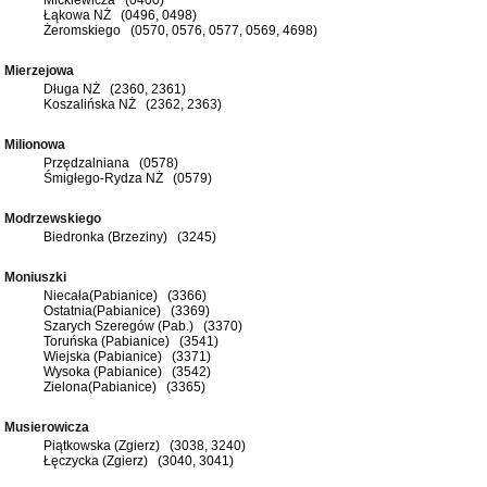
Łąkowa NŻ (0496, 0498)
Żeromskiego (0570, 0576, 0577, 0569, 4698)
Mierzejowa
Długa NŻ (2360, 2361)
Koszalińska NŻ (2362, 2363)
Milionowa
Przędzalniana (0578)
Śmigłego-Rydza NŻ (0579)
Modrzewskiego
Biedronka (Brzeziny) (3245)
Moniuszki
Niecała(Pabianice) (3366)
Ostatnia(Pabianice) (3369)
Szarych Szeregów (Pab.) (3370)
Toruńska (Pabianice) (3541)
Wiejska (Pabianice) (3371)
Wysoka (Pabianice) (3542)
Zielona(Pabianice) (3365)
Musierowicza
Piątkowska (Zgierz) (3038, 3240)
Łęczycka (Zgierz) (3040, 3041)