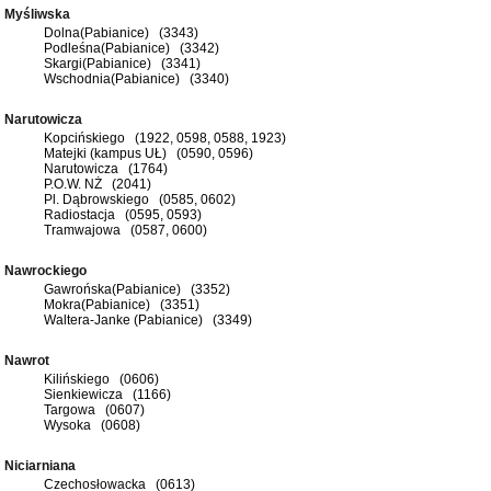
Myśliwska
Dolna(Pabianice) (3343)
Podleśna(Pabianice) (3342)
Skargi(Pabianice) (3341)
Wschodnia(Pabianice) (3340)
Narutowicza
Kopcińskiego (1922, 0598, 0588, 1923)
Matejki (kampus UŁ) (0590, 0596)
Narutowicza (1764)
P.O.W. NŻ (2041)
Pl. Dąbrowskiego (0585, 0602)
Radiostacja (0595, 0593)
Tramwajowa (0587, 0600)
Nawrockiego
Gawrońska(Pabianice) (3352)
Mokra(Pabianice) (3351)
Waltera-Janke (Pabianice) (3349)
Nawrot
Kilińskiego (0606)
Sienkiewicza (1166)
Targowa (0607)
Wysoka (0608)
Niciarniana
Czechosłowacka (0613)