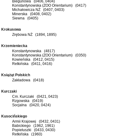
Biegunowa (0406, 0404)
Konstantynowska (ZOO Orientarium) (0417)
Michałowicza NŻ (0407, 0403)
Minerska (0408, 0402)
Siewna (0405)
Krokusowa
Zrębowa NŻ (1894, 1895)
Krzemieniecka
Konstantynowska (4817)
Konstantynowska (ZOO Orientarium) (0350)
Kowieńska (0412, 0415)
Retkińska (0411, 0416)
Książąt Polskich
Zakładowa (0418)
Kurczaki
Cm. Kurczaki (0421, 0423)
Rzgowska (0419)
Socjalna (0420, 0424)
Kusocińskiego
Armii Krajowej (0432, 0431)
Babickiego (1962, 1961)
Popiełuszki (0433, 0430)
Retkińska (1960)