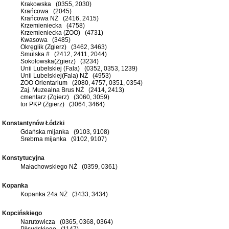
Krakowska (0355, 2030)
Krańcowa (2045)
Krańcowa NŻ (2416, 2415)
Krzemieniecka (4758)
Krzemieniecka (ZOO) (4731)
Kwasowa (3485)
Okręglik (Zgierz) (3462, 3463)
Smulska # (2412, 2411, 2044)
Sokołowska(Zgierz) (3234)
Unii Lubelskiej (Fala) (0352, 0353, 1239)
Unii Lubelskiej(Fala) NŻ (4953)
ZOO Orientarium (2080, 4757, 0351, 0354)
Zaj. Muzealna Brus NŻ (2414, 2413)
cmentarz (Zgierz) (3060, 3059)
tor PKP (Zgierz) (3064, 3464)
Konstantynów Łódzki
Gdańska mijanka (9103, 9108)
Srebrna mijanka (9102, 9107)
Konstytucyjna
Małachowskiego NŻ (0359, 0361)
Kopanka
Kopanka 24a NŻ (3433, 3434)
Kopcińskiego
Narutowicza (0365, 0368, 0364)
Piłsudskiego (1147)