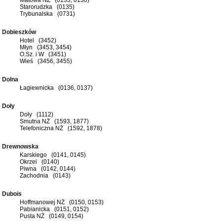
Starorudzka (0135)
Trybunalska (0731)
Dobieszków
Hotel (3452)
Młyn (3453, 3454)
O.Sz. i W (3451)
Wieś (3456, 3455)
Dolna
Łagiewnicka (0136, 0137)
Doły
Doły (1112)
Smutna NŻ (1593, 1877)
Telefoniczna NŻ (1592, 1878)
Drewnowska
Karskiego (0141, 0145)
Okrzei (0140)
Piwna (0142, 0144)
Zachodnia (0143)
Dubois
Hoffmanowej NŻ (0150, 0153)
Pabianicka (0151, 0152)
Pusta NŻ (0149, 0154)