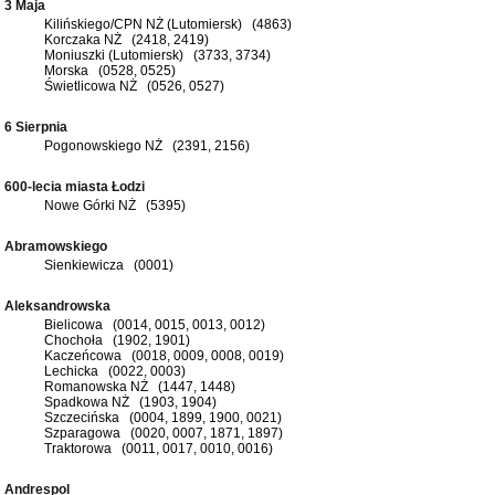
3 Maja
Kilińskiego/CPN NŻ (Lutomiersk) (4863)
Korczaka NŻ (2418, 2419)
Moniuszki (Lutomiersk) (3733, 3734)
Morska (0528, 0525)
Świetlicowa NŻ (0526, 0527)
6 Sierpnia
Pogonowskiego NŻ (2391, 2156)
600-lecia miasta Łodzi
Nowe Górki NŻ (5395)
Abramowskiego
Sienkiewicza (0001)
Aleksandrowska
Bielicowa (0014, 0015, 0013, 0012)
Chochoła (1902, 1901)
Kaczeńcowa (0018, 0009, 0008, 0019)
Lechicka (0022, 0003)
Romanowska NŻ (1447, 1448)
Spadkowa NŻ (1903, 1904)
Szczecińska (0004, 1899, 1900, 0021)
Szparagowa (0020, 0007, 1871, 1897)
Traktorowa (0011, 0017, 0010, 0016)
Andrespol