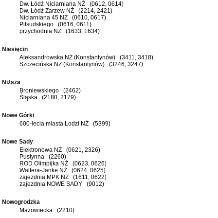
Dw. Łódź Niciarniana NŻ (0612, 0614)
Dw. Łódź Zarzew NŻ (2214, 2421)
Niciarniana 45 NŻ (0610, 0617)
Piłsudskiego (0616, 0611)
przychodnia NŻ (1633, 1634)
Niesięcin
Aleksandrowska NŻ (Konstantynów) (3411, 3418)
Szczecińska NŻ (Konstantynów) (3246, 3247)
Niższa
Broniewskiego (2462)
Śląska (2180, 2179)
Nowe Górki
600-lecia miasta Łodzi NŻ (5399)
Nowe Sady
Elektronowa NŻ (0621, 2326)
Pustynna (2260)
ROD Olimpijka NŻ (0623, 0626)
Waltera-Janke NŻ (0624, 0625)
zajezdnia MPK NŻ (1611, 0622)
zajezdnia NOWE SADY (9012)
Nowogrodzka
Mazowiecka (2210)