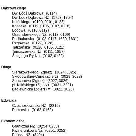
Dąbrowskiego
Dw. Łódź Dąbrowa (0114)
Dw. Łódź Dąbrowa NŻ (1753, 1754)
Kilińskiego (0100, 0101, 0123)
Kossaka (0119, 0106, 0107, 0118)
Lodowa (0110, 0112)
Ossendowskiego NŻ (0113, 0109)
Podhalańska (0108, 0117, 1630, 1631)
Rzgowska (0127, 0126)
Tatrzańska (0120, 0105, 0121)
Tomaszowska NŻ (0111, 1857)
Śmigłego-Rydza (0102, 0122)
Długa
Sierakowskiego (Zgierz) (3024, 3025)
Skłodowskiej-Curie (Zgierz) (3029, 3028)
Spacerowa (Zgierz) (3027, 3026)
pl. Kilińskiego (Zgierz) (3031, 3221)
Łagiewnicka (Zgierz) # (3022, 3023)
Edwarda
Czechosłowacka NŻ (2212)
Pomorska (0162, 0163)
Ekonomiczna
Graniczna NŻ (0254, 0253)
Kwaterunkowa NŻ (0251, 0252)
Pańska NŻ (5404)