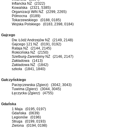
Inflancka NŻ (2322)
Kowalska (2321, 5385)
Organizacji WiN NŻ (2299, 2265)
Północna (0189)
Tokarzewskiego (0188, 0185)
Wojska Polskiego (0183, 2398, 0184)
Gajcego
Dw. Łódź Andrzejów NŻ (2149, 2148)
Gajcego 121 NŻ (0191, 0192)
Rataja NŻ (2144, 2145)
Rokicińska NŻ (2150)
Szelburg-Zarembiny NŻ (2146, 2147)
Zakładowa (1413)
Zakładowa NŻ (1842)
szkoła (1841, 1840)
Gałczyńskiego
Parzęczewska (Zgierz) (3042, 3043)
Tuwima (Zgierz) (3044, 3045)
Łęczycka (Zgierz) (4755)
Gdańska
1 Maja (0195, 0197)
Gdańska (0639)
Legionów (0196)
Struga (0199, 0193)
Zielona (0194, 0198)