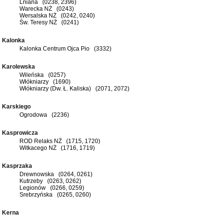
Lniana (0238, 2396)
Warecka NŻ (0243)
Wersalska NŻ (0242, 0240)
Św. Teresy NŻ (0241)
Kalonka
Kalonka Centrum Ojca Pio (3332)
Karolewska
Wileńska (0257)
Włókniarzy (1690)
Włókniarzy (Dw. Ł. Kaliska) (2071, 2072)
Karskiego
Ogrodowa (2236)
Kasprowicza
ROD Relaks NŻ (1715, 1720)
Witkacego NŻ (1716, 1719)
Kasprzaka
Drewnowska (0264, 0261)
Kutrzeby (0263, 0262)
Legionów (0266, 0259)
Srebrzyńska (0265, 0260)
Kerna