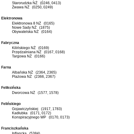
Starorudzka NŻ (0246, 0413)
Żwawa NŻ (0250, 0249)
Elektronowa
Elektronowa 8 NŻ (0165)
Nowe Sady NŻ (1875)
Obywatelska NŻ (0164)
Fabryczna
Kilińskiego NŻ (0169)
Przędzalniana NŻ (0167, 0168)
Targowa NŻ (0166)
Farna
Albańska NŻ (2364, 2365)
Plażowa NŻ (2366, 2367)
Feliksińska
Dworcowa NŻ (1577, 1578)
Felińskiego
Gojawiczyńskiej (1917, 1783)
Kadłubka (0171, 0172)
Konspiracyjnego WP (0170, 0173)
Franciszkańska
Inflancka (5384)