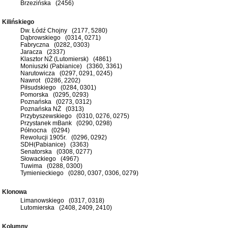
Brzezińska (2456)
Kilińskiego
Dw. Łódź Chojny (2177, 5280)
Dąbrowskiego (0314, 0271)
Fabryczna (0282, 0303)
Jaracza (2337)
Klasztor NŻ (Lutomiersk) (4861)
Moniuszki (Pabianice) (3360, 3361)
Narutowicza (0297, 0291, 0245)
Nawrot (0286, 2202)
Piłsudskiego (0284, 0301)
Pomorska (0295, 0293)
Poznańska (0273, 0312)
Poznańska NŻ (0313)
Przybyszewskiego (0310, 0276, 0275)
Przystanek mBank (0290, 0298)
Północna (0294)
Rewolucji 1905r. (0296, 0292)
SDH(Pabianice) (3363)
Senatorska (0308, 0277)
Słowackiego (4967)
Tuwima (0288, 0300)
Tymienieckiego (0280, 0307, 0306, 0279)
Klonowa
Limanowskiego (0317, 0318)
Lutomierska (2408, 2409, 2410)
Kolumny