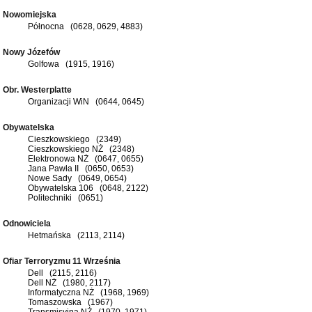
Nowomiejska
Północna (0628, 0629, 4883)
Nowy Józefów
Golfowa (1915, 1916)
Obr. Westerplatte
Organizacji WiN (0644, 0645)
Obywatelska
Cieszkowskiego (2349)
Cieszkowskiego NŻ (2348)
Elektronowa NŻ (0647, 0655)
Jana Pawła II (0650, 0653)
Nowe Sady (0649, 0654)
Obywatelska 106 (0648, 2122)
Politechniki (0651)
Odnowiciela
Hetmańska (2113, 2114)
Ofiar Terroryzmu 11 Września
Dell (2115, 2116)
Dell NŻ (1980, 2117)
Informatyczna NŻ (1968, 1969)
Tomaszowska (1967)
Transmisyjna NŻ (1970, 1971)