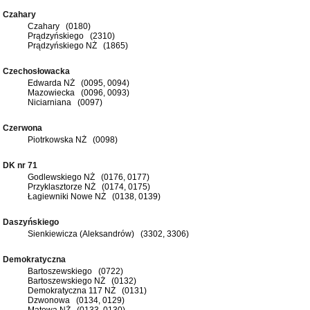
Czahary
Czahary (0180)
Prądzyńskiego (2310)
Prądzyńskiego NŻ (1865)
Czechosłowacka
Edwarda NŻ (0095, 0094)
Mazowiecka (0096, 0093)
Niciarniana (0097)
Czerwona
Piotrkowska NŻ (0098)
DK nr 71
Godlewskiego NŻ (0176, 0177)
Przyklasztorze NŻ (0174, 0175)
Łagiewniki Nowe NŻ (0138, 0139)
Daszyńskiego
Sienkiewicza (Aleksandrów) (3302, 3306)
Demokratyczna
Bartoszewskiego (0722)
Bartoszewskiego NŻ (0132)
Demokratyczna 117 NŻ (0131)
Dzwonowa (0134, 0129)
Matowa NŻ (0133, 0130)