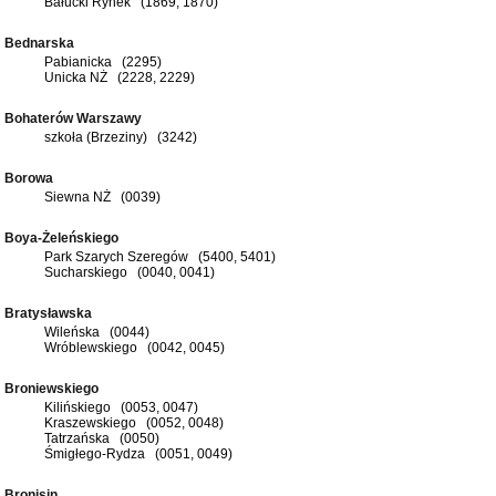
Bałucki Rynek (1869, 1870)
Bednarska
Pabianicka (2295)
Unicka NŻ (2228, 2229)
Bohaterów Warszawy
szkoła (Brzeziny) (3242)
Borowa
Siewna NŻ (0039)
Boya-Żeleńskiego
Park Szarych Szeregów (5400, 5401)
Sucharskiego (0040, 0041)
Bratysławska
Wileńska (0044)
Wróblewskiego (0042, 0045)
Broniewskiego
Kilińskiego (0053, 0047)
Kraszewskiego (0052, 0048)
Tatrzańska (0050)
Śmigłego-Rydza (0051, 0049)
Bronisin