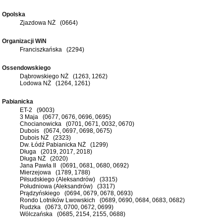
Opolska
Zjazdowa NŻ (0664)
Organizacji WiN
Franciszkańska (2294)
Ossendowskiego
Dąbrowskiego NŻ (1263, 1262)
Lodowa NŻ (1264, 1261)
Pabianicka
ET-2 (9003)
3 Maja (0677, 0676, 0696, 0695)
Chocianowicka (0701, 0671, 0032, 0670)
Dubois (0674, 0697, 0698, 0675)
Dubois NŻ (2323)
Dw. Łódź Pabianicka NŻ (1299)
Długa (2019, 2017, 2018)
Długa NŻ (2020)
Jana Pawła II (0691, 0681, 0680, 0692)
Mierzejowa (1789, 1788)
Piłsudskiego (Aleksandrów) (3315)
Południowa (Aleksandrów) (3317)
Prądzyńskiego (0694, 0679, 0678, 0693)
Rondo Lotników Lwowskich (0689, 0690, 0684, 0683, 0682)
Rudzka (0673, 0700, 0672, 0699)
Wólczańska (0685, 2154, 2155, 0688)