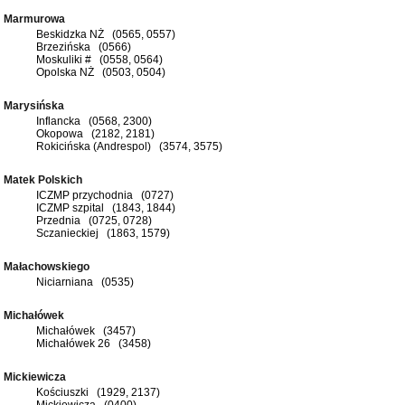
Marmurowa
Beskidzka NŻ (0565, 0557)
Brzezińska (0566)
Moskuliki # (0558, 0564)
Opolska NŻ (0503, 0504)
Marysińska
Inflancka (0568, 2300)
Okopowa (2182, 2181)
Rokicińska (Andrespol) (3574, 3575)
Matek Polskich
ICZMP przychodnia (0727)
ICZMP szpital (1843, 1844)
Przednia (0725, 0728)
Sczanieckiej (1863, 1579)
Małachowskiego
Niciarniana (0535)
Michałówek
Michałówek (3457)
Michałówek 26 (3458)
Mickiewicza
Kościuszki (1929, 2137)
Mickiewicza (0400)