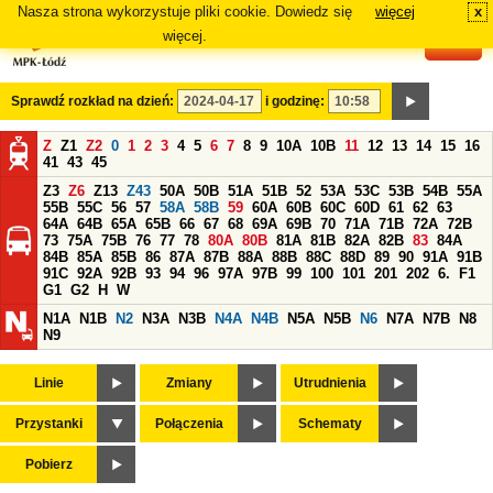
Nasza strona wykorzystuje pliki cookie. Dowiedz się
więcej
x
#
więcej.
Sprawdź rozkład na dzień:
i godzinę:
Z
Z1
Z2
0
1
2
3
4
5
6
7
8
9
10A
10B
11
12
13
14
15
16
41
43
45
Z3
Z6
Z13
Z43
50A
50B
51A
51B
52
53A
53C
53B
54B
55A
55B
55C
56
57
58A
58B
59
60A
60B
60C
60D
61
62
63
64A
64B
65A
65B
66
67
68
69A
69B
70
71A
71B
72A
72B
73
75A
75B
76
77
78
80A
80B
81A
81B
82A
82B
83
84A
84B
85A
85B
86
87A
87B
88A
88B
88C
88D
89
90
91A
91B
91C
92A
92B
93
94
96
97A
97B
99
100
101
201
202
6.
F1
G1
G2
H
W
N1A
N1B
N2
N3A
N3B
N4A
N4B
N5A
N5B
N6
N7A
N7B
N8
N9
Linie
Zmiany
Utrudnienia
Przystanki
Połączenia
Schematy
Pobierz