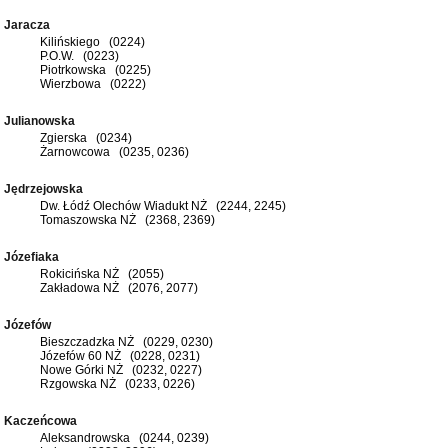
Jaracza
Kilińskiego (0224)
P.O.W. (0223)
Piotrkowska (0225)
Wierzbowa (0222)
Julianowska
Zgierska (0234)
Żarnowcowa (0235, 0236)
Jędrzejowska
Dw. Łódź Olechów Wiadukt NŻ (2244, 2245)
Tomaszowska NŻ (2368, 2369)
Józefiaka
Rokicińska NŻ (2055)
Zakładowa NŻ (2076, 2077)
Józefów
Bieszczadzka NŻ (0229, 0230)
Józefów 60 NŻ (0228, 0231)
Nowe Górki NŻ (0232, 0227)
Rzgowska NŻ (0233, 0226)
Kaczeńcowa
Aleksandrowska (0244, 0239)