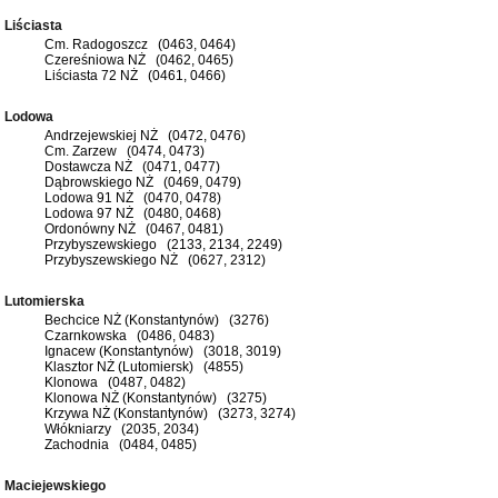
Liściasta
Cm. Radogoszcz (0463, 0464)
Czereśniowa NŻ (0462, 0465)
Liściasta 72 NŻ (0461, 0466)
Lodowa
Andrzejewskiej NŻ (0472, 0476)
Cm. Zarzew (0474, 0473)
Dostawcza NŻ (0471, 0477)
Dąbrowskiego NŻ (0469, 0479)
Lodowa 91 NŻ (0470, 0478)
Lodowa 97 NŻ (0480, 0468)
Ordonówny NŻ (0467, 0481)
Przybyszewskiego (2133, 2134, 2249)
Przybyszewskiego NŻ (0627, 2312)
Lutomierska
Bechcice NŻ (Konstantynów) (3276)
Czarnkowska (0486, 0483)
Ignacew (Konstantynów) (3018, 3019)
Klasztor NŻ (Lutomiersk) (4855)
Klonowa (0487, 0482)
Klonowa NŻ (Konstantynów) (3275)
Krzywa NŻ (Konstantynów) (3273, 3274)
Włókniarzy (2035, 2034)
Zachodnia (0484, 0485)
Maciejewskiego