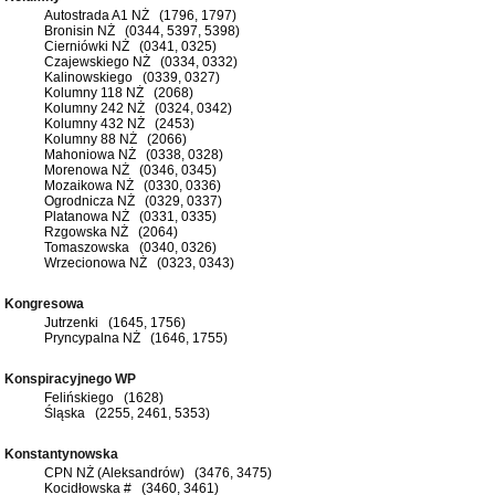
Autostrada A1 NŻ (1796, 1797)
Bronisin NŻ (0344, 5397, 5398)
Cierniówki NŻ (0341, 0325)
Czajewskiego NŻ (0334, 0332)
Kalinowskiego (0339, 0327)
Kolumny 118 NŻ (2068)
Kolumny 242 NŻ (0324, 0342)
Kolumny 432 NŻ (2453)
Kolumny 88 NŻ (2066)
Mahoniowa NŻ (0338, 0328)
Morenowa NŻ (0346, 0345)
Mozaikowa NŻ (0330, 0336)
Ogrodnicza NŻ (0329, 0337)
Platanowa NŻ (0331, 0335)
Rzgowska NŻ (2064)
Tomaszowska (0340, 0326)
Wrzecionowa NŻ (0323, 0343)
Kongresowa
Jutrzenki (1645, 1756)
Pryncypalna NŻ (1646, 1755)
Konspiracyjnego WP
Felińskiego (1628)
Śląska (2255, 2461, 5353)
Konstantynowska
CPN NŻ (Aleksandrów) (3476, 3475)
Kocidłowska # (3460, 3461)