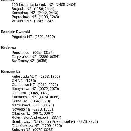
600-lecia miasta Łodzi NŻ (2405, 2404)
Brójecka NŻ (1186, 2444)
Konspiracji NŻ (2442, 2443)
Paprociowa NŻ (1190, 1243)
Wiskicka NŻ (1245, 1247)
Bronisin Dworski
Pogodna NŻ (3521, 3522)
Brukowa
Pojezierska (0055, 0057)
Zbąszyńska NŻ (2386, 0054)
Św. Teresy NŻ (0056)
Brzezińska
Autostrada A1 # (1803, 1802)
CH M1 (1786)
Granatowa NŻ (0069, 0073)
Hiacyntowa NŻ (0072, 0070)
Janosika (0065, 0077)
Karkonoska NŻ (0074, 0068)
Kerna NŻ (0064, 0078)
Marmurowa (0066, 0076)
Nowosolna (1973, 1813)
Olkuska NŻ (0075, 0067)
Rokicińska(Andrespol) (3374)
Sienkiewicza NŻ (Bedoń Przykościelny) (3376, 3375)
Tatarkiewicza NŻ (1799, 1800)
Śnieżna NŻ (0079, 0063)