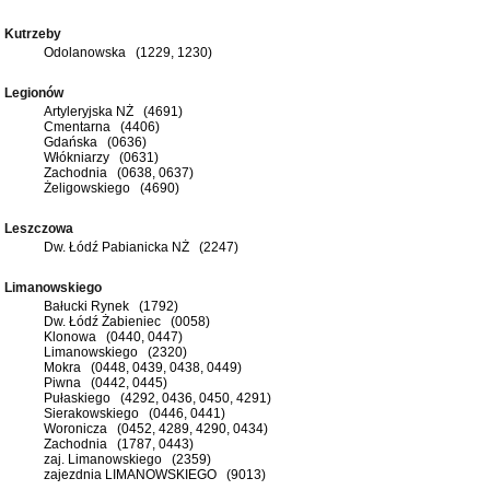
Kutrzeby
Odolanowska (1229, 1230)
Legionów
Artyleryjska NŻ (4691)
Cmentarna (4406)
Gdańska (0636)
Włókniarzy (0631)
Zachodnia (0638, 0637)
Żeligowskiego (4690)
Leszczowa
Dw. Łódź Pabianicka NŻ (2247)
Limanowskiego
Bałucki Rynek (1792)
Dw. Łódź Żabieniec (0058)
Klonowa (0440, 0447)
Limanowskiego (2320)
Mokra (0448, 0439, 0438, 0449)
Piwna (0442, 0445)
Pułaskiego (4292, 0436, 0450, 4291)
Sierakowskiego (0446, 0441)
Woronicza (0452, 4289, 4290, 0434)
Zachodnia (1787, 0443)
zaj. Limanowskiego (2359)
zajezdnia LIMANOWSKIEGO (9013)