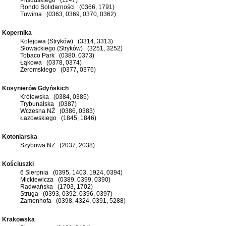
Rondo Solidarności (0366, 1791)
Tuwima (0363, 0369, 0370, 0362)
Kopernika
Kolejowa (Stryków) (3314, 3313)
Słowackiego (Stryków) (3251, 3252)
Tobaco Park (0380, 0373)
Łąkowa (0378, 0374)
Żeromskiego (0377, 0376)
Kosynierów Gdyńskich
Królewska (0384, 0385)
Trybunalska (0387)
Wczesna NŻ (0386, 0383)
Łazowskiego (1845, 1846)
Kotoniarska
Szybowa NŻ (2037, 2038)
Kościuszki
6 Sierpnia (0395, 1403, 1924, 0394)
Mickiewicza (0389, 0399, 0390)
Radwańska (1703, 1702)
Struga (0393, 0392, 0396, 0397)
Zamenhofa (0398, 4324, 0391, 5288)
Krakowska