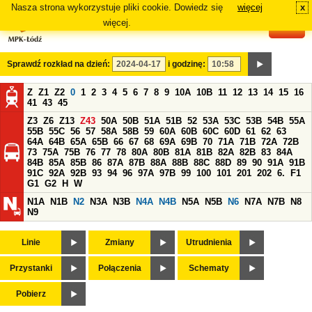
Nasza strona wykorzystuje pliki cookie. Dowiedz się
więcej
x
#
więcej.
Sprawdź rozkład na dzień:
i godzinę:
Z
Z1
Z2
0
1
2
3
4
5
6
7
8
9
10A
10B
11
12
13
14
15
16
41
43
45
Z3
Z6
Z13
Z43
50A
50B
51A
51B
52
53A
53C
53B
54B
55A
55B
55C
56
57
58A
58B
59
60A
60B
60C
60D
61
62
63
64A
64B
65A
65B
66
67
68
69A
69B
70
71A
71B
72A
72B
73
75A
75B
76
77
78
80A
80B
81A
81B
82A
82B
83
84A
84B
85A
85B
86
87A
87B
88A
88B
88C
88D
89
90
91A
91B
91C
92A
92B
93
94
96
97A
97B
99
100
101
201
202
6.
F1
G1
G2
H
W
N1A
N1B
N2
N3A
N3B
N4A
N4B
N5A
N5B
N6
N7A
N7B
N8
N9
Linie
Zmiany
Utrudnienia
Przystanki
Połączenia
Schematy
Pobierz