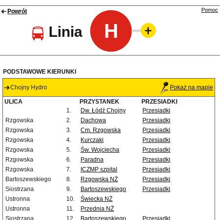
Pomoc
Powrót
H
Linia
PODSTAWOWE KIERUNKI
Chojny Hydro
Pokaż na mapie
ULICA
PRZYSTANEK
PRZESIADKI
1.
Dw. Łódź Chojny
Przesiadki
Rzgowska
2.
Dachowa
Przesiadki
Rzgowska
3.
Cm. Rzgowska
Przesiadki
Rzgowska
4.
Kurczaki
Przesiadki
Rzgowska
5.
Św. Wojciecha
Przesiadki
Rzgowska
6.
Paradna
Przesiadki
Rzgowska
7.
ICZMP szpital
Przesiadki
Bartoszewskiego
8.
Rzgowska NŻ
Przesiadki
Siostrzana
9.
Bartoszewskiego
Przesiadki
Ustronna
10.
Świecka NŻ
Ustronna
11.
Przednia NŻ
Siostrzana
12.
Bartoszewskiego
Przesiadki