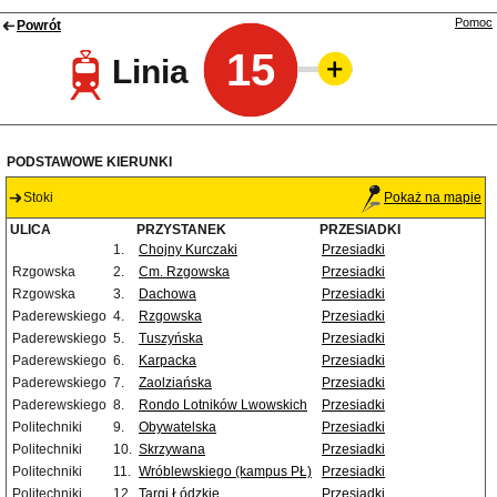
Pomoc
Powrót
15
Linia
PODSTAWOWE KIERUNKI
Stoki
Pokaż na mapie
ULICA
PRZYSTANEK
PRZESIADKI
1.
Chojny Kurczaki
Przesiadki
Rzgowska
2.
Cm. Rzgowska
Przesiadki
Rzgowska
3.
Dachowa
Przesiadki
Paderewskiego
4.
Rzgowska
Przesiadki
Paderewskiego
5.
Tuszyńska
Przesiadki
Paderewskiego
6.
Karpacka
Przesiadki
Paderewskiego
7.
Zaolziańska
Przesiadki
Paderewskiego
8.
Rondo Lotników Lwowskich
Przesiadki
Politechniki
9.
Obywatelska
Przesiadki
Politechniki
10.
Skrzywana
Przesiadki
Politechniki
11.
Wróblewskiego (kampus PŁ)
Przesiadki
Politechniki
12.
Targi Łódzkie
Przesiadki