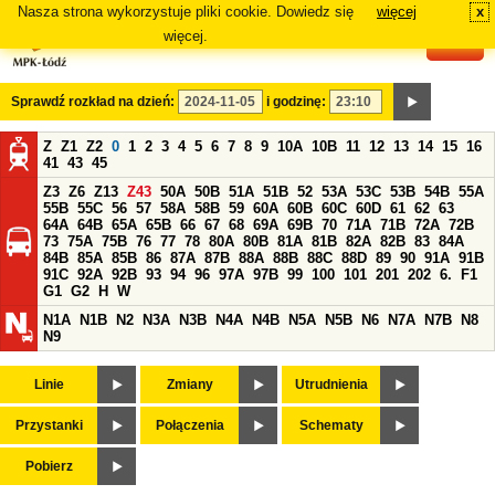
Nasza strona wykorzystuje pliki cookie. Dowiedz się
więcej
x
#
więcej.
Sprawdź rozkład na dzień:
i godzinę:
Z
Z1
Z2
0
1
2
3
4
5
6
7
8
9
10A
10B
11
12
13
14
15
16
41
43
45
Z3
Z6
Z13
Z43
50A
50B
51A
51B
52
53A
53C
53B
54B
55A
55B
55C
56
57
58A
58B
59
60A
60B
60C
60D
61
62
63
64A
64B
65A
65B
66
67
68
69A
69B
70
71A
71B
72A
72B
73
75A
75B
76
77
78
80A
80B
81A
81B
82A
82B
83
84A
84B
85A
85B
86
87A
87B
88A
88B
88C
88D
89
90
91A
91B
91C
92A
92B
93
94
96
97A
97B
99
100
101
201
202
6.
F1
G1
G2
H
W
N1A
N1B
N2
N3A
N3B
N4A
N4B
N5A
N5B
N6
N7A
N7B
N8
N9
Linie
Zmiany
Utrudnienia
Przystanki
Połączenia
Schematy
Pobierz