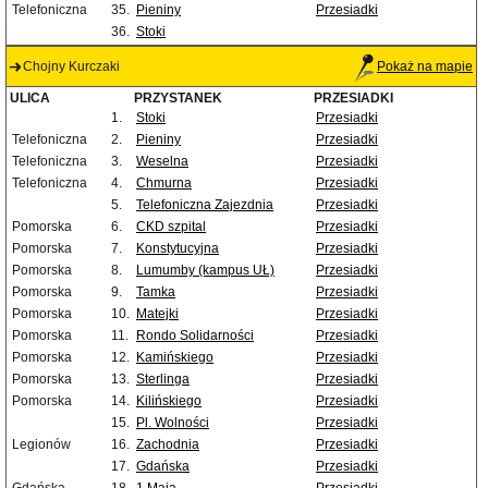
Telefoniczna
35.
Pieniny
Przesiadki
36.
Stoki
Chojny Kurczaki
Pokaż na mapie
ULICA
PRZYSTANEK
PRZESIADKI
1.
Stoki
Przesiadki
Telefoniczna
2.
Pieniny
Przesiadki
Telefoniczna
3.
Weselna
Przesiadki
Telefoniczna
4.
Chmurna
Przesiadki
5.
Telefoniczna Zajezdnia
Przesiadki
Pomorska
6.
CKD szpital
Przesiadki
Pomorska
7.
Konstytucyjna
Przesiadki
Pomorska
8.
Lumumby (kampus UŁ)
Przesiadki
Pomorska
9.
Tamka
Przesiadki
Pomorska
10.
Matejki
Przesiadki
Pomorska
11.
Rondo Solidarności
Przesiadki
Pomorska
12.
Kamińskiego
Przesiadki
Pomorska
13.
Sterlinga
Przesiadki
Pomorska
14.
Kilińskiego
Przesiadki
15.
Pl. Wolności
Przesiadki
Legionów
16.
Zachodnia
Przesiadki
17.
Gdańska
Przesiadki