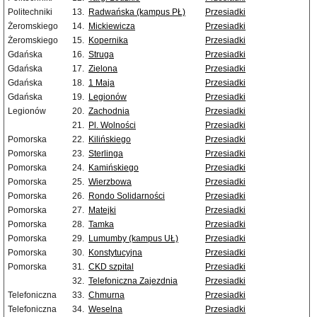
Politechniki
13.
Radwańska (kampus PŁ)
Przesiadki
Żeromskiego
14.
Mickiewicza
Przesiadki
Żeromskiego
15.
Kopernika
Przesiadki
Gdańska
16.
Struga
Przesiadki
Gdańska
17.
Zielona
Przesiadki
Gdańska
18.
1 Maja
Przesiadki
Gdańska
19.
Legionów
Przesiadki
Legionów
20.
Zachodnia
Przesiadki
21.
Pl. Wolności
Przesiadki
Pomorska
22.
Kilińskiego
Przesiadki
Pomorska
23.
Sterlinga
Przesiadki
Pomorska
24.
Kamińskiego
Przesiadki
Pomorska
25.
Wierzbowa
Przesiadki
Pomorska
26.
Rondo Solidarności
Przesiadki
Pomorska
27.
Matejki
Przesiadki
Pomorska
28.
Tamka
Przesiadki
Pomorska
29.
Lumumby (kampus UŁ)
Przesiadki
Pomorska
30.
Konstytucyjna
Przesiadki
Pomorska
31.
CKD szpital
Przesiadki
32.
Telefoniczna Zajezdnia
Przesiadki
Telefoniczna
33.
Chmurna
Przesiadki
Telefoniczna
34.
Weselna
Przesiadki