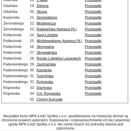
Gdańska
18.
1 Maja
Przesiadki
Gdańska
19.
Zielona
Przesiadki
Gdańska
20.
Struga
Przesiadki
Kopernika
21.
Żeromskiego
Przesiadki
Żeromskiego
22.
Mickiewicza
Przesiadki
Żeromskiego
23.
Radwańska (kampus PŁ)
Przesiadki
Politechniki
24.
Targi Łódzkie
Przesiadki
Politechniki
25.
Wróblewskiego (kampus PŁ)
Przesiadki
Politechniki
26.
Skrzywana
Przesiadki
Politechniki
27.
Obywatelska
Przesiadki
Politechniki
28.
Rondo Lotników Lwowskich
Przesiadki
Paderewskiego
29.
Zaolziańska
Przesiadki
Paderewskiego
30.
Karpacka
Przesiadki
Paderewskiego
31.
Tuszyńska
Przesiadki
Paderewskiego
32.
Rzgowska
Przesiadki
Rzgowska
33.
Dachowa
Przesiadki
Rzgowska
34.
Cm. Rzgowska
Przesiadki
35.
Chojny Kurczaki
Wszystkie treści MPK-Łódź Spółka z o.o. opublikowane na niniejszej stronie są
chronione prawem autorskim. Kopiowanie i rozpowszechnianie ich bez pisemnej
zgody MPK-Łódź Spółka z o.o. dla celów innych niż potrzeby własne jest
zabronione.