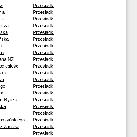
ów
Przesiadki
ia
Przesiadki
ia
Przesiadki
icza
Przesiadki
ska
Przesiadki
ńska
Przesiadki
i
Przesiadki
na
Przesiadki
ana NŻ
Przesiadki
odległości
Przesiadki
ska
Przesiadki
wa
Przesiadki
ego
Przesiadki
ka
Przesiadki
go-Rydza
Przesiadki
ska
Przesiadki
Przesiadki
aszyńskiego
Przesiadki
dź Zarzew
Przesiadki
Przesiadki