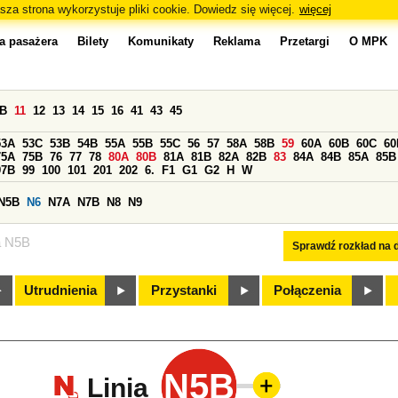
sza strona wykorzystuje pliki cookie. Dowiedz się więcej.
więcej
a pasażera
Bilety
Komunikaty
Reklama
Przetargi
O MPK
0B
11
12
13
14
15
16
41
43
45
53A
53C
53B
54B
55A
55B
55C
56
57
58A
58B
59
60A
60B
60C
60
75A
75B
76
77
78
80A
80B
81A
81B
82A
82B
83
84A
84B
85A
85B
97B
99
100
101
201
202
6.
F1
G1
G2
H
W
N5B
N6
N7A
N7B
N8
N9
a N5B
Sprawdź rozkład na d
Utrudnienia
Przystanki
Połączenia
N5B
Linia