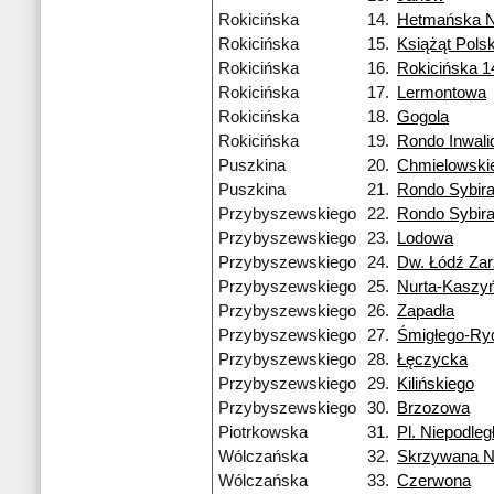
Rokicińska
14.
Hetmańska 
Rokicińska
15.
Książąt Pols
Rokicińska
16.
Rokicińska 
Rokicińska
17.
Lermontowa
Rokicińska
18.
Gogola
Rokicińska
19.
Rondo Inwal
Puszkina
20.
Chmielowski
Puszkina
21.
Rondo Sybir
Przybyszewskiego
22.
Rondo Sybir
Przybyszewskiego
23.
Lodowa
Przybyszewskiego
24.
Dw. Łódź Za
Przybyszewskiego
25.
Nurta-Kaszy
Przybyszewskiego
26.
Zapadła
Przybyszewskiego
27.
Śmigłego-Ry
Przybyszewskiego
28.
Łęczycka
Przybyszewskiego
29.
Kilińskiego
Przybyszewskiego
30.
Brzozowa
Piotrkowska
31.
Pl. Niepodleg
Wólczańska
32.
Skrzywana 
Wólczańska
33.
Czerwona