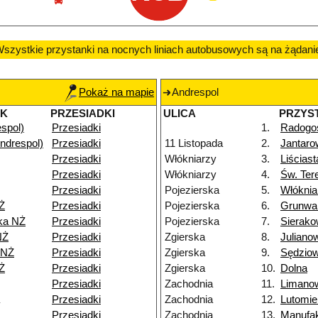
szystkie przystanki na nocnych liniach autobusowych są na żądani
Pokaż na mapie
Andrespol
EK
PRZESIADKI
ULICA
PRZYS
espol)
Przesiadki
1.
Radogo
ndrespol)
Przesiadki
11 Listopada
2.
Jantaro
Przesiadki
Włókniarzy
3.
Liścias
Przesiadki
Włókniarzy
4.
Św. Ter
Przesiadki
Pojezierska
5.
Włóknia
Ż
Przesiadki
Pojezierska
6.
Grunwa
ka NŻ
Przesiadki
Pojezierska
7.
Sierako
NŻ
Przesiadki
Zgierska
8.
Juliano
 NŻ
Przesiadki
Zgierska
9.
Sędzio
Ż
Przesiadki
Zgierska
10.
Dolna
Przesiadki
Zachodnia
11.
Limano
Przesiadki
Zachodnia
12.
Lutomie
Przesiadki
Zachodnia
13.
Manufak