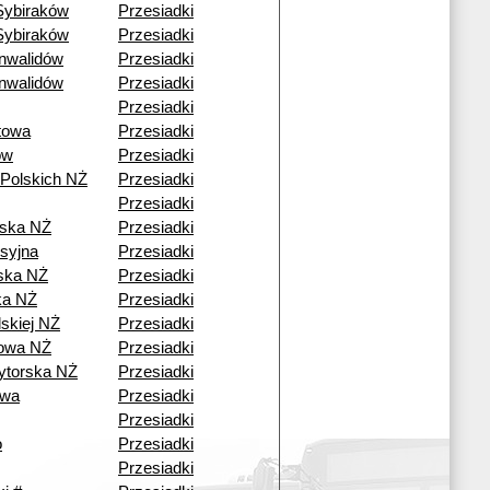
Sybiraków
Przesiadki
Sybiraków
Przesiadki
nwalidów
Przesiadki
nwalidów
Przesiadki
Przesiadki
towa
Przesiadki
ów
Przesiadki
 Polskich NŻ
Przesiadki
Przesiadki
ska NŻ
Przesiadki
syjna
Przesiadki
ska NŻ
Przesiadki
ka NŻ
Przesiadki
lskiej NŻ
Przesiadki
towa NŻ
Przesiadki
ytorska NŻ
Przesiadki
owa
Przesiadki
Przesiadki
o
Przesiadki
Przesiadki