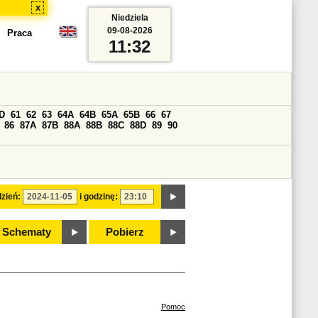
x
Niedziela
09-08-2026
Praca
11:32
D
61
62
63
64A
64B
65A
65B
66
67
86
87A
87B
88A
88B
88C
88D
89
90
zień:
i godzinę:
Schematy
Pobierz
Pomoc