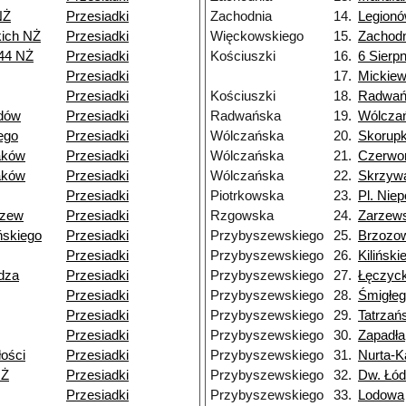
NŻ
Przesiadki
Zachodnia
14.
Legion
kich NŻ
Przesiadki
Więckowskiego
15.
Zachodn
144 NŻ
Przesiadki
Kościuszki
16.
6 Sierpn
Przesiadki
17.
Mickiew
Przesiadki
Kościuszki
18.
Radwań
idów
Przesiadki
Radwańska
19.
Wólcza
ego
Przesiadki
Wólczańska
20.
Skorupk
aków
Przesiadki
Wólczańska
21.
Czerwo
aków
Przesiadki
Wólczańska
22.
Skrzyw
Przesiadki
Piotrkowska
23.
Pl. Niep
rzew
Przesiadki
Rzgowska
24.
Zarzew
ńskiego
Przesiadki
Przybyszewskiego
25.
Brzozo
Przesiadki
Przybyszewskiego
26.
Kiliński
dza
Przesiadki
Przybyszewskiego
27.
Łęczyc
Przesiadki
Przybyszewskiego
28.
Śmigłe
Przesiadki
Przybyszewskiego
29.
Tatrzań
Przesiadki
Przybyszewskiego
30.
Zapadła
łości
Przesiadki
Przybyszewskiego
31.
Nurta-K
NŻ
Przesiadki
Przybyszewskiego
32.
Dw. Łó
Przesiadki
Przybyszewskiego
33.
Lodowa