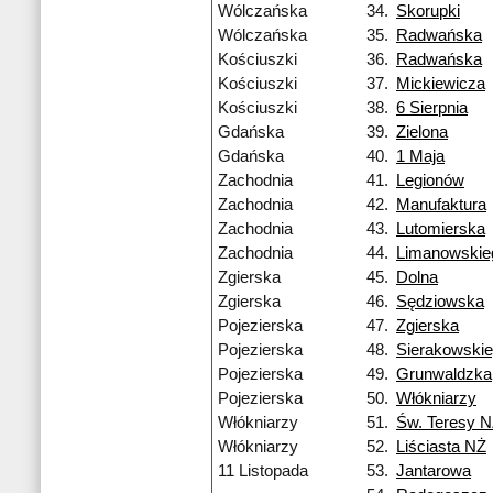
Wólczańska
34.
Skorupki
Wólczańska
35.
Radwańska
Kościuszki
36.
Radwańska
Kościuszki
37.
Mickiewicza
Kościuszki
38.
6 Sierpnia
Gdańska
39.
Zielona
Gdańska
40.
1 Maja
Zachodnia
41.
Legionów
Zachodnia
42.
Manufaktura
Zachodnia
43.
Lutomierska
Zachodnia
44.
Limanowskie
Zgierska
45.
Dolna
Zgierska
46.
Sędziowska
Pojezierska
47.
Zgierska
Pojezierska
48.
Sierakowski
Pojezierska
49.
Grunwaldzka
Pojezierska
50.
Włókniarzy
Włókniarzy
51.
Św. Teresy 
Włókniarzy
52.
Liściasta NŻ
11 Listopada
53.
Jantarowa