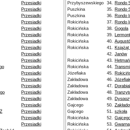
Przesiadki
Przybyszewskiego
34.
Rondo 
Przesiadki
Puszkina
35.
Rondo 
Przesiadki
Puszkina
36.
Rondo I
Przesiadki
Rokicińska
37.
Rondo I
Przesiadki
Rokicińska
38.
Gogola
Przesiadki
Rokicińska
39.
Lermon
Przesiadki
Rokicińska
40.
August
Przesiadki
Rokicińska
41.
Książąt
Przesiadki
42.
Janów
Przesiadki
Rokicińska
43.
Hetmań
go
Przesiadki
Rokicińska
44.
Transmi
Przesiadki
Józefiaka
45.
Rokiciń
Przesiadki
Zakładowa
46.
Józefia
Przesiadki
Zakładowa
47.
Dorabia
ego
Przesiadki
Zakładowa
48.
Tranzy
Przesiadki
Zakładowa
49.
Dyspoz
Przesiadki
Gajcego
50.
Zakład
NŻ
Przesiadki
Gajcego
51.
szkoła
Przesiadki
Rokicińska
52.
Gajceg
Przesiadki
Rokicińska
53.
Gwarna