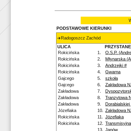
W
PODSTAWOWE KIERUNKI
Radogoszcz Zachód
ULICA
PRZYSTAN
Rokicińska
1.
O.S.P. (Andr
Rokicińska
2.
Młynarska (A
Rokicińska
3.
Andrzejki #
Rokicińska
4.
Gwarna
Gajcego
5.
szkoła
Gajcego
6.
Zakładowa N
Zakładowa
7.
Dyspozytors
Zakładowa
8.
Tranzytowa 
Zakładowa
9.
Dorabialskiej
Józefiaka
10.
Zakładowa N
Rokicińska
11.
Józefiaka
Rokicińska
12.
Transmisyjna
13.
Janów