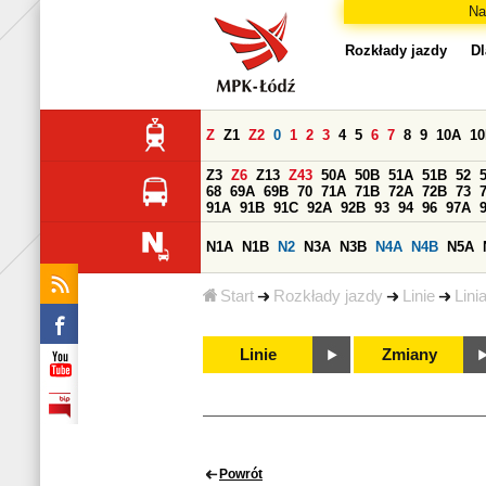
Na
Rozkłady jazdy
Dl
Z
Z1
Z2
0
1
2
3
4
5
6
7
8
9
10A
1
Z3
Z6
Z13
Z43
50A
50B
51A
51B
52
68
69A
69B
70
71A
71B
72A
72B
73
91A
91B
91C
92A
92B
93
94
96
97A
N1A
N1B
N2
N3A
N3B
N4A
N4B
N5A
Start
Rozkłady jazdy
Linie
Lini
Linie
Zmiany
Powrót