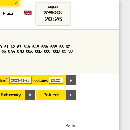
x
Piątek
07-08-2026
Praca
20:26
D
61
62
63
64A
64B
65A
65B
66
67
86
87A
87B
88A
88B
88C
88D
89
90
zień:
i godzinę:
Schematy
Pobierz
Pomoc