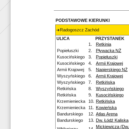
PODSTAWOWE KIERUNKI
Radogoszcz Zachód
ULICA
PRZYSTANEK
1.
Retkinia
Popiełuszki
2.
Pływacka NŻ
Kusocińskiego
3.
Popiełuszki
Kusocińskiego
4.
Armii Krajowej
Armii Krajowej
5.
Napierskiego NŻ
Wyszyńskiego
6.
Armii Krajowej
Wyszyńskiego
7.
Retkińska
Retkińska
8.
Wyszyńskiego
Retkińska
9.
Kusocińskiego
Krzemieniecka
10.
Retkińska
Krzemieniecka
11.
Kowieńska
Bandurskiego
12.
Atlas Arena
Bandurskiego
13.
Dw. Łódź Kaliska
Mickiewicza (Dw.