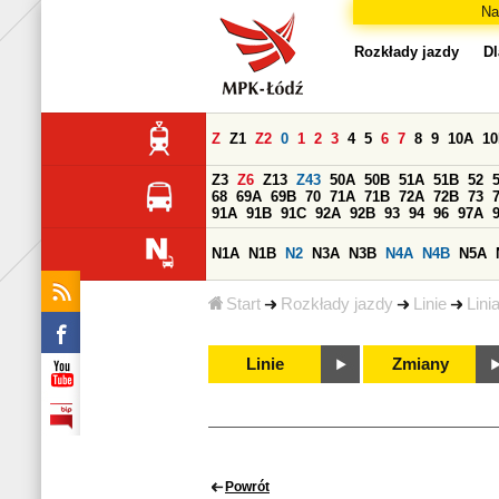
Na
Rozkłady jazdy
Dl
Z
Z1
Z2
0
1
2
3
4
5
6
7
8
9
10A
1
Z3
Z6
Z13
Z43
50A
50B
51A
51B
52
68
69A
69B
70
71A
71B
72A
72B
73
91A
91B
91C
92A
92B
93
94
96
97A
N1A
N1B
N2
N3A
N3B
N4A
N4B
N5A
Start
Rozkłady jazdy
Linie
Lini
Linie
Zmiany
Powrót