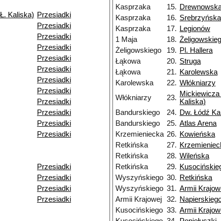
Kasprzaka
15.
Drewnowsk
Ł. Kaliska)
Przesiadki
Kasprzaka
16.
Srebrzyńska
Przesiadki
Kasprzaka
17.
Legionów
Przesiadki
1 Maja
18.
Żeligowskie
Przesiadki
Żeligowskiego
19.
Pl. Hallera
Przesiadki
Łąkowa
20.
Struga
Przesiadki
Łąkowa
21.
Karolewska
Przesiadki
Karolewska
22.
Włókniarzy
Przesiadki
Mickiewicza 
Włókniarzy
23.
Przesiadki
Kaliska)
Przesiadki
Bandurskiego
24.
Dw. Łódź Ka
Przesiadki
Bandurskiego
25.
Atlas Arena
Przesiadki
Krzemieniecka
26.
Kowieńska
Retkińska
27.
Krzemieniec
Retkińska
28.
Wileńska
Przesiadki
Retkińska
29.
Kusocińskie
Przesiadki
Wyszyńskiego
30.
Retkińska
Przesiadki
Wyszyńskiego
31.
Armii Krajow
Przesiadki
Armii Krajowej
32.
Napierskieg
Kusocińskiego
33.
Armii Krajow