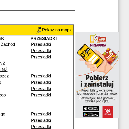
Pokaż na mapie
EK
PRZESIADKI
 Zachód
Przesiadki
Przesiadki
Przesiadki
 NŻ
a NŻ
szcz
Przesiadki
o
Przesiadki
Przesiadki
ego
Przesiadki
ego
Przesiadki
Przesiadki
Przesiadki