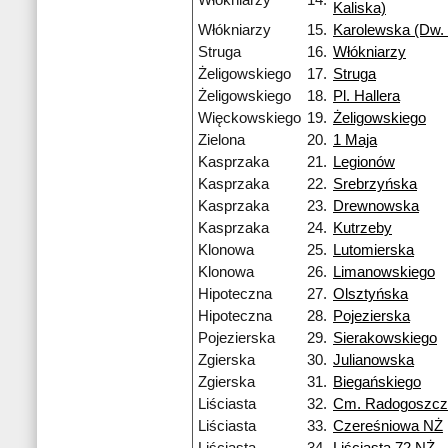
Włókniarzy
14.
Kaliska)
Włókniarzy
15.
Karolewska (Dw. 
Struga
16.
Włókniarzy
Żeligowskiego
17.
Struga
Żeligowskiego
18.
Pl. Hallera
Więckowskiego
19.
Żeligowskiego
Zielona
20.
1 Maja
Kasprzaka
21.
Legionów
Kasprzaka
22.
Srebrzyńska
Kasprzaka
23.
Drewnowska
Kasprzaka
24.
Kutrzeby
Klonowa
25.
Lutomierska
Klonowa
26.
Limanowskiego
Hipoteczna
27.
Olsztyńska
Hipoteczna
28.
Pojezierska
Pojezierska
29.
Sierakowskiego
Zgierska
30.
Julianowska
Zgierska
31.
Biegańskiego
Liściasta
32.
Cm. Radogoszcz
Liściasta
33.
Czereśniowa NŻ