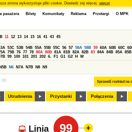
sza strona wykorzystuje pliki cookie. Dowiedz się więcej.
więcej
a pasażera
Bilety
Komunikaty
Reklama
Przetargi
O MPK
0B
11
12
13
14
15
16
41
43
45
53A
53C
53B
54B
55A
55B
55C
56
57
58A
58B
59
60A
60B
60C
60
75A
75B
76
77
78
80A
80B
81A
81B
82A
82B
83
84A
84B
85A
85B
97B
99
100
101
201
202
6.
F1
G1
G2
H
W
N5B
N6
N7A
N7B
N8
N9
a 99
Sprawdź rozkład na d
Utrudnienia
Przystanki
Połączenia
99
Linia