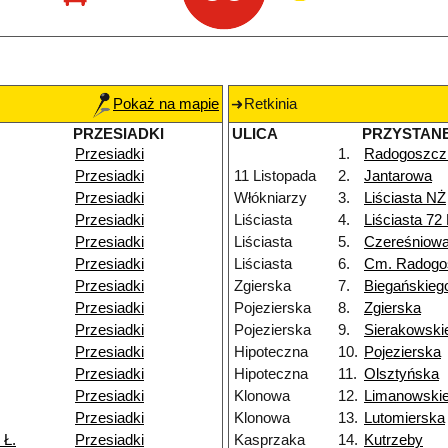
Pokaż na mapie
Retkinia
PRZESIADKI
ULICA
PRZYSTAN
Przesiadki
1.
Radogoszcz
Przesiadki
11 Listopada
2.
Jantarowa
Przesiadki
Włókniarzy
3.
Liściasta NŻ
Przesiadki
Liściasta
4.
Liściasta 72
Przesiadki
Liściasta
5.
Czereśniow
Przesiadki
Liściasta
6.
Cm. Radogo
Przesiadki
Zgierska
7.
Biegańskieg
Przesiadki
Pojezierska
8.
Zgierska
Przesiadki
Pojezierska
9.
Sierakowski
Przesiadki
Hipoteczna
10.
Pojezierska
Przesiadki
Hipoteczna
11.
Olsztyńska
Przesiadki
Klonowa
12.
Limanowski
Przesiadki
Klonowa
13.
Lutomierska
 Ł.
Przesiadki
Kasprzaka
14.
Kutrzeby