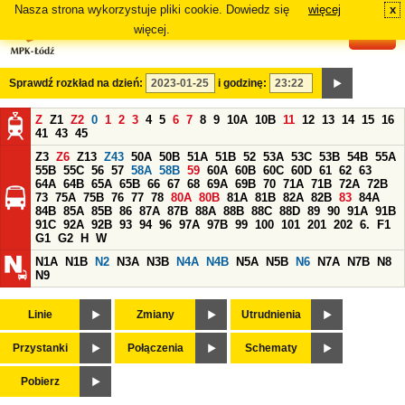
Nasza strona wykorzystuje pliki cookie. Dowiedz się
więcej
x
#
więcej.
Sprawdź rozkład na dzień:
i godzinę:
Z
Z1
Z2
0
1
2
3
4
5
6
7
8
9
10A
10B
11
12
13
14
15
16
41
43
45
Z3
Z6
Z13
Z43
50A
50B
51A
51B
52
53A
53C
53B
54B
55A
55B
55C
56
57
58A
58B
59
60A
60B
60C
60D
61
62
63
64A
64B
65A
65B
66
67
68
69A
69B
70
71A
71B
72A
72B
73
75A
75B
76
77
78
80A
80B
81A
81B
82A
82B
83
84A
84B
85A
85B
86
87A
87B
88A
88B
88C
88D
89
90
91A
91B
91C
92A
92B
93
94
96
97A
97B
99
100
101
201
202
6.
F1
G1
G2
H
W
N1A
N1B
N2
N3A
N3B
N4A
N4B
N5A
N5B
N6
N7A
N7B
N8
N9
Linie
Zmiany
Utrudnienia
Przystanki
Połączenia
Schematy
Pobierz