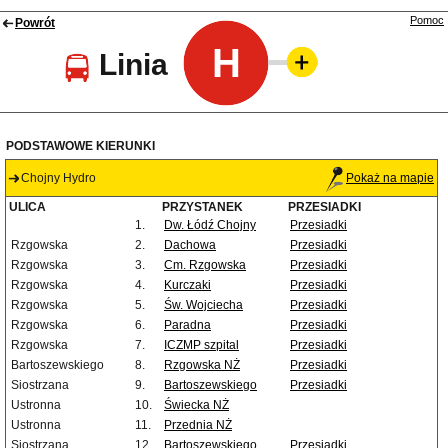
Pomoc
Powrót
H
Linia
PODSTAWOWE KIERUNKI
Chojny Hydro
Pokaż na mapie
ULICA
PRZYSTANEK
PRZESIADKI
1.
Dw. Łódź Chojny
Przesiadki
Rzgowska
2.
Dachowa
Przesiadki
Rzgowska
3.
Cm. Rzgowska
Przesiadki
Rzgowska
4.
Kurczaki
Przesiadki
Rzgowska
5.
Św. Wojciecha
Przesiadki
Rzgowska
6.
Paradna
Przesiadki
Rzgowska
7.
ICZMP szpital
Przesiadki
Bartoszewskiego
8.
Rzgowska NŻ
Przesiadki
Siostrzana
9.
Bartoszewskiego
Przesiadki
Ustronna
10.
Świecka NŻ
Ustronna
11.
Przednia NŻ
Siostrzana
12.
Bartoszewskiego
Przesiadki