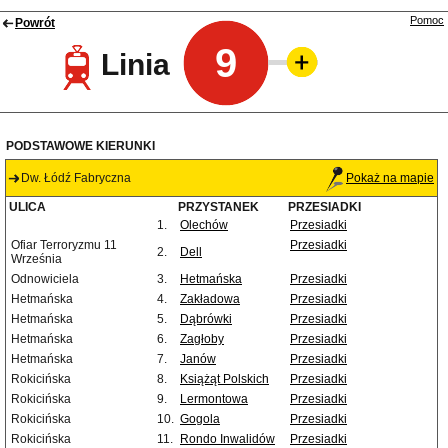
Pomoc
Powrót
9
Linia
PODSTAWOWE KIERUNKI
Dw. Łódź Fabryczna
Pokaż na mapie
ULICA
PRZYSTANEK
PRZESIADKI
1.
Olechów
Przesiadki
Ofiar Terroryzmu 11
Przesiadki
2.
Dell
Września
Odnowiciela
3.
Hetmańska
Przesiadki
Hetmańska
4.
Zakładowa
Przesiadki
Hetmańska
5.
Dąbrówki
Przesiadki
Hetmańska
6.
Zagłoby
Przesiadki
Hetmańska
7.
Janów
Przesiadki
Rokicińska
8.
Książąt Polskich
Przesiadki
Rokicińska
9.
Lermontowa
Przesiadki
Rokicińska
10.
Gogola
Przesiadki
Rokicińska
11.
Rondo Inwalidów
Przesiadki