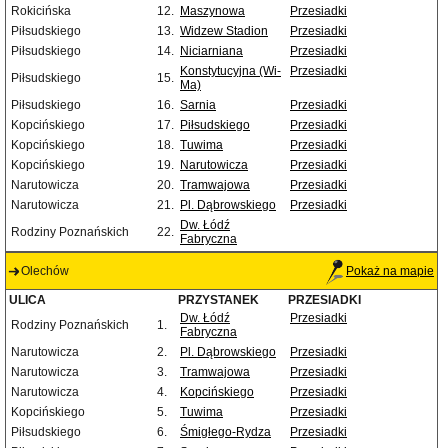
Rokicińska
12.
Maszynowa
Przesiadki
Piłsudskiego
13.
Widzew Stadion
Przesiadki
Piłsudskiego
14.
Niciarniana
Przesiadki
Konstytucyjna (Wi-
Przesiadki
Piłsudskiego
15.
Ma)
Piłsudskiego
16.
Sarnia
Przesiadki
Kopcińskiego
17.
Piłsudskiego
Przesiadki
Kopcińskiego
18.
Tuwima
Przesiadki
Kopcińskiego
19.
Narutowicza
Przesiadki
Narutowicza
20.
Tramwajowa
Przesiadki
Narutowicza
21.
Pl. Dąbrowskiego
Przesiadki
Dw. Łódź
Rodziny Poznańskich
22.
Fabryczna
Olechów
Pokaż na mapie
ULICA
PRZYSTANEK
PRZESIADKI
Dw. Łódź
Przesiadki
Rodziny Poznańskich
1.
Fabryczna
Narutowicza
2.
Pl. Dąbrowskiego
Przesiadki
Narutowicza
3.
Tramwajowa
Przesiadki
Narutowicza
4.
Kopcińskiego
Przesiadki
Kopcińskiego
5.
Tuwima
Przesiadki
Piłsudskiego
6.
Śmigłego-Rydza
Przesiadki