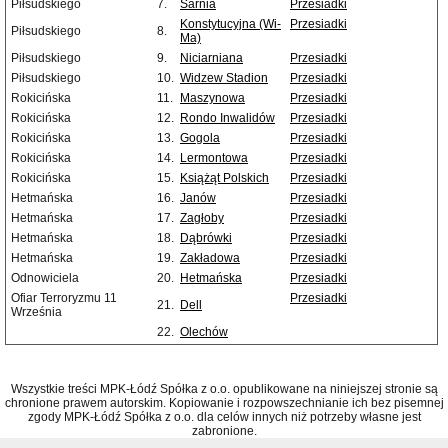
Piłsudskiego
7.
Sarnia
Przesiadki
Konstytucyjna (Wi-
Przesiadki
Piłsudskiego
8.
Ma)
Piłsudskiego
9.
Niciarniana
Przesiadki
Piłsudskiego
10.
Widzew Stadion
Przesiadki
Rokicińska
11.
Maszynowa
Przesiadki
Rokicińska
12.
Rondo Inwalidów
Przesiadki
Rokicińska
13.
Gogola
Przesiadki
Rokicińska
14.
Lermontowa
Przesiadki
Rokicińska
15.
Książąt Polskich
Przesiadki
Hetmańska
16.
Janów
Przesiadki
Hetmańska
17.
Zagłoby
Przesiadki
Hetmańska
18.
Dąbrówki
Przesiadki
Hetmańska
19.
Zakładowa
Przesiadki
Odnowiciela
20.
Hetmańska
Przesiadki
Ofiar Terroryzmu 11
Przesiadki
21.
Dell
Września
22.
Olechów
Wszystkie treści MPK-Łódź Spółka z o.o. opublikowane na niniejszej stronie są
chronione prawem autorskim. Kopiowanie i rozpowszechnianie ich bez pisemnej
zgody MPK-Łódź Spółka z o.o. dla celów innych niż potrzeby własne jest
zabronione.