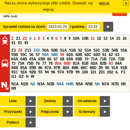
Nasza strona wykorzystuje pliki cookie. Dowiedz się
więcej
x
#
więcej.
Sprawdź rozkład na dzień:
i godzinę:
Z
Z1
Z2
0
1
2
3
4
5
6
7
8
9
10A
10B
11
12
13
14
15
16
41
43
45
Z3
Z6
Z13
Z43
50A
50B
51A
51B
52
53A
53C
53B
54B
55A
55B
55C
56
57
58A
58B
59
60A
60B
60C
60D
61
62
63
64A
64B
65A
65B
66
67
68
69A
69B
70
71A
71B
72A
72B
73
75A
75B
76
77
78
80A
80B
81A
81B
82A
82B
83
84A
84B
85A
85B
86
87A
87B
88A
88B
88C
88D
89
90
91A
91B
91C
92A
92B
93
94
96
97A
97B
99
100
101
201
202
6.
F1
G1
G2
H
W
N1A
N1B
N2
N3A
N3B
N4A
N4B
N5A
N5B
N6
N7A
N7B
N8
N9
Linie
Zmiany
Utrudnienia
Przystanki
Połączenia
Schematy
Pobierz