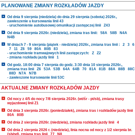
PLANOWANE ZMIANY ROZKŁADÓW JAZDY
Od dnia 9 sierpnia (niedziela) do dnia 29 sierpnia (sobota) 2026r.,
zawieszenie u kursowania linii 43
- uruchomienie autobusowej omunikacji zastępczej linii
Z43
Od dnia 9 sierpnia 2026r. (niedziela), zmiana tras linii:
58A
58B
N4A
N4B
W dniach 7 - 9 sierpnia (piątek - niedziela) 2026r., zmiana tras linii :
2
3
6
7
11
Z6
59
80A
80B
83
- uruchomienie tramwajowych linii zastępczych:
Z
Z2
- zmiana rozkładu jazdy linii
1
Od godz. 18:00 dnia 7 sierpnia do godz. 3:30 dnia 10 sierpnia 2026r.,
zmiana tras linii
Z6
53A
53B
64A
64B
70
81A
81B
88A
88B
88C
88D
N7A
N7B
- zawieszone kursowanie linii 53C
AKTUALNE ZMIANY ROZKŁADÓW JAZDY
Od nocy z 4/5 do nocy 7/8 sierpnia 2026r. (wt/śr - pt/sb), zmiana trasy
wyjazdowej linii Z1
Od dnia 3 sierpnia 2026r. (poniedziałek), zmiana tras i rozkładów jazdy linii
80A
80B
Od dnia 2 sierpnia 2026r. (niedziela), zmiana rozkładu jazdy linii
4
Od dnia 2 sierpnia 2026 r. (niedziela), linia nocna od nocy z 1/2 sierpnia br.
(sb/nd), zmiana tras linii
77
N8