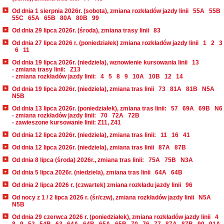
Od dnia 1 sierpnia 2026r. (sobota), zmiana rozkładów jazdy linii
55A
55B
55C
65A
65B
80A
80B
99
Od dnia 29 lipca 2026r. (środa), zmiana trasy linii
83
Od dnia 27 lipca 2026 r. (poniedziałek) zmiana rozkładów jazdy linii
1
2
3
6
11
Od dnia 19 lipca 2026r. (niedziela), wznowienie kursowania linii
13
- zmiana trasy linii:
Z13
- zmiana rozkładów jazdy linii:
4
5
8
9
10A
10B
12
14
Od dnia 19 lipca 2026r. (niedziela), zmiana tras linii
73
81A
81B
N5A
N5B
Od dnia 13 lipca 2026r. (poniedziałek), zmiana tras linii:
57
69A
69B
N6
- zmiana rozkładów jazdy linii:
70
72A
72B
- zawieszone kursowanie linii: Z11, Z41
Od dnia 12 lipca 2026r. (niedziela), zmiana tras linii:
11
16
41
Od dnia 12 lipca 2026r. (niedziela), zmiana tras linii
87A
87B
Od dnia 8 lipca (środa) 2026r., zmiana tras linii:
75A
75B
N3A
Od dnia 5 lipca 2026r. (niedziela), zmiana tras linii
64A
64B
Od dnia 2 lipca 2026 r. (czwartek) zmiana rozkładu jazdy linii
96
Od nocy z 1 / 2 lipca 2026 r. (śr/czw), zmiana rozkładów jazdy linii
N5A
N5B
Od dnia 29 czerwca 2026 r. (poniedziałek), zmiana rozkładów jazdy linii
4