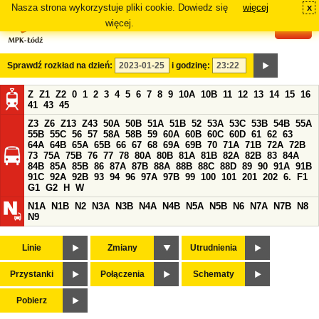
Nasza strona wykorzystuje pliki cookie. Dowiedz się
więcej
x
#
więcej.
Sprawdź rozkład na dzień:
i godzinę:
Z
Z1
Z2
0
1
2
3
4
5
6
7
8
9
10A
10B
11
12
13
14
15
16
41
43
45
Z3
Z6
Z13
Z43
50A
50B
51A
51B
52
53A
53C
53B
54B
55A
55B
55C
56
57
58A
58B
59
60A
60B
60C
60D
61
62
63
64A
64B
65A
65B
66
67
68
69A
69B
70
71A
71B
72A
72B
73
75A
75B
76
77
78
80A
80B
81A
81B
82A
82B
83
84A
84B
85A
85B
86
87A
87B
88A
88B
88C
88D
89
90
91A
91B
91C
92A
92B
93
94
96
97A
97B
99
100
101
201
202
6.
F1
G1
G2
H
W
N1A
N1B
N2
N3A
N3B
N4A
N4B
N5A
N5B
N6
N7A
N7B
N8
N9
Linie
Zmiany
Utrudnienia
Przystanki
Połączenia
Schematy
Pobierz