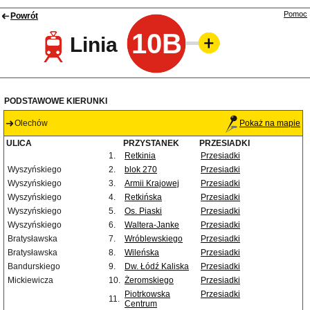
Pomoc
Powrót
10B
Linia
PODSTAWOWE KIERUNKI
Olechów
Pokaż na mapie
ULICA
PRZYSTANEK
PRZESIADKI
1.
Retkinia
Przesiadki
Wyszyńskiego
2.
blok 270
Przesiadki
Wyszyńskiego
3.
Armii Krajowej
Przesiadki
Wyszyńskiego
4.
Retkińska
Przesiadki
Wyszyńskiego
5.
Os. Piaski
Przesiadki
Wyszyńskiego
6.
Waltera-Janke
Przesiadki
Bratysławska
7.
Wróblewskiego
Przesiadki
Bratysławska
8.
Wileńska
Przesiadki
Bandurskiego
9.
Dw. Łódź Kaliska
Przesiadki
Mickiewicza
10.
Żeromskiego
Przesiadki
Piotrkowska
Przesiadki
11.
Centrum