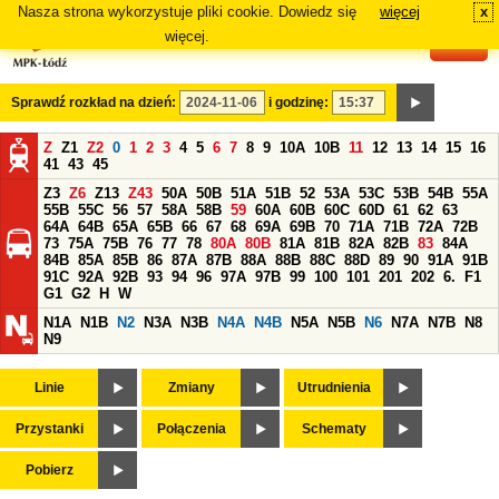
Nasza strona wykorzystuje pliki cookie. Dowiedz się
więcej
x
#
więcej.
Sprawdź rozkład na dzień:
i godzinę:
Z
Z1
Z2
0
1
2
3
4
5
6
7
8
9
10A
10B
11
12
13
14
15
16
41
43
45
Z3
Z6
Z13
Z43
50A
50B
51A
51B
52
53A
53C
53B
54B
55A
55B
55C
56
57
58A
58B
59
60A
60B
60C
60D
61
62
63
64A
64B
65A
65B
66
67
68
69A
69B
70
71A
71B
72A
72B
73
75A
75B
76
77
78
80A
80B
81A
81B
82A
82B
83
84A
84B
85A
85B
86
87A
87B
88A
88B
88C
88D
89
90
91A
91B
91C
92A
92B
93
94
96
97A
97B
99
100
101
201
202
6.
F1
G1
G2
H
W
N1A
N1B
N2
N3A
N3B
N4A
N4B
N5A
N5B
N6
N7A
N7B
N8
N9
Linie
Zmiany
Utrudnienia
Przystanki
Połączenia
Schematy
Pobierz