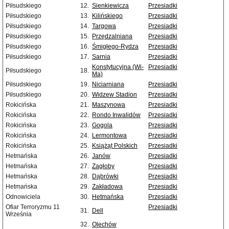
Piłsudskiego
12.
Sienkiewicza
Przesiadki
Piłsudskiego
13.
Kilińskiego
Przesiadki
Piłsudskiego
14.
Targowa
Przesiadki
Piłsudskiego
15.
Przędzalniana
Przesiadki
Piłsudskiego
16.
Śmigłego-Rydza
Przesiadki
Piłsudskiego
17.
Sarnia
Przesiadki
Konstytucyjna (Wi-
Przesiadki
Piłsudskiego
18.
Ma)
Piłsudskiego
19.
Niciarniana
Przesiadki
Piłsudskiego
20.
Widzew Stadion
Przesiadki
Rokicińska
21.
Maszynowa
Przesiadki
Rokicińska
22.
Rondo Inwalidów
Przesiadki
Rokicińska
23.
Gogola
Przesiadki
Rokicińska
24.
Lermontowa
Przesiadki
Rokicińska
25.
Książąt Polskich
Przesiadki
Hetmańska
26.
Janów
Przesiadki
Hetmańska
27.
Zagłoby
Przesiadki
Hetmańska
28.
Dąbrówki
Przesiadki
Hetmańska
29.
Zakładowa
Przesiadki
Odnowiciela
30.
Hetmańska
Przesiadki
Ofiar Terroryzmu 11
Przesiadki
31.
Dell
Września
32.
Olechów