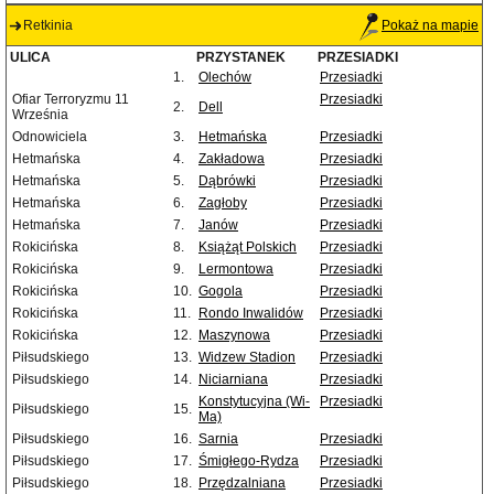
Retkinia
Pokaż na mapie
ULICA
PRZYSTANEK
PRZESIADKI
1.
Olechów
Przesiadki
Ofiar Terroryzmu 11
Przesiadki
2.
Dell
Września
Odnowiciela
3.
Hetmańska
Przesiadki
Hetmańska
4.
Zakładowa
Przesiadki
Hetmańska
5.
Dąbrówki
Przesiadki
Hetmańska
6.
Zagłoby
Przesiadki
Hetmańska
7.
Janów
Przesiadki
Rokicińska
8.
Książąt Polskich
Przesiadki
Rokicińska
9.
Lermontowa
Przesiadki
Rokicińska
10.
Gogola
Przesiadki
Rokicińska
11.
Rondo Inwalidów
Przesiadki
Rokicińska
12.
Maszynowa
Przesiadki
Piłsudskiego
13.
Widzew Stadion
Przesiadki
Piłsudskiego
14.
Niciarniana
Przesiadki
Konstytucyjna (Wi-
Przesiadki
Piłsudskiego
15.
Ma)
Piłsudskiego
16.
Sarnia
Przesiadki
Piłsudskiego
17.
Śmigłego-Rydza
Przesiadki
Piłsudskiego
18.
Przędzalniana
Przesiadki