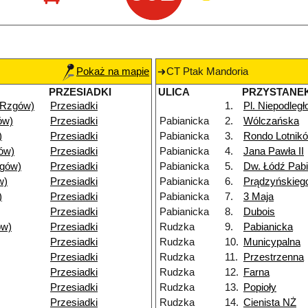
Pokaż na mapie
CT Ptak Mandoria
PRZESIADKI
ULICA
PRZYSTANE
(Rzgów)
Przesiadki
1.
Pl. Niepodległ
ów)
Przesiadki
Pabianicka
2.
Wólczańska
)
Przesiadki
Pabianicka
3.
Rondo Lotnik
ów)
Przesiadki
Pabianicka
4.
Jana Pawła II
gów)
Przesiadki
Pabianicka
5.
Dw. Łódź Pab
w)
Przesiadki
Pabianicka
6.
Prądzyńskieg
)
Przesiadki
Pabianicka
7.
3 Maja
Przesiadki
Pabianicka
8.
Dubois
ów)
Przesiadki
Rudzka
9.
Pabianicka
Przesiadki
Rudzka
10.
Municypalna
Przesiadki
Rudzka
11.
Przestrzenna
Przesiadki
Rudzka
12.
Farna
Przesiadki
Rudzka
13.
Popioły
Przesiadki
Rudzka
14.
Cienista NŻ