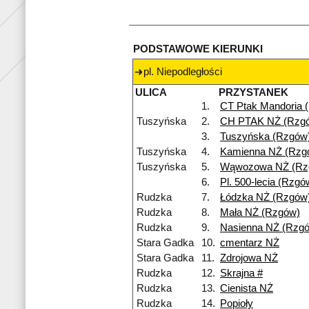
PODSTAWOWE KIERUNKI
pl. Niepodległości
ULICA
PRZYSTANEK
1.
CT Ptak Mandoria 
Tuszyńska
2.
CH PTAK NŻ (Rzg
3.
Tuszyńska (Rzgów
Tuszyńska
4.
Kamienna NŻ (Rzg
Tuszyńska
5.
Wąwozowa NŻ (Rz
6.
Pl. 500-lecia (Rzgó
Rudzka
7.
Łódzka NŻ (Rzgów
Rudzka
8.
Mała NŻ (Rzgów)
Rudzka
9.
Nasienna NŻ (Rzg
Stara Gadka
10.
cmentarz NŻ
Stara Gadka
11.
Zdrojowa NŻ
Rudzka
12.
Skrajna #
Rudzka
13.
Cienista NŻ
Rudzka
14.
Popioły