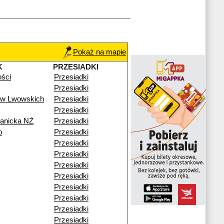
Pokaż na mapie
K
PRZESIADKI
ości
Przesiadki
Przesiadki
ów Lwowskich
Przesiadki
Przesiadki
ianicka NŻ
Przesiadki
o
Przesiadki
Przesiadki
Przesiadki
Przesiadki
Przesiadki
Przesiadki
Przesiadki
Przesiadki
Przesiadki