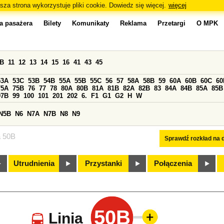
sza strona wykorzystuje pliki cookie. Dowiedz się więcej.
więcej
a pasażera
Bilety
Komunikaty
Reklama
Przetargi
O MPK
0B
11
12
13
14
15
16
41
43
45
53A
53C
53B
54B
55A
55B
55C
56
57
58A
58B
59
60A
60B
60C
60
75A
75B
76
77
78
80A
80B
81A
81B
82A
82B
83
84A
84B
85A
85B
97B
99
100
101
201
202
6.
F1
G1
G2
H
W
N5B
N6
N7A
N7B
N8
N9
a 50B
Sprawdź rozkład na d
Utrudnienia
Przystanki
Połączenia
50B
Linia