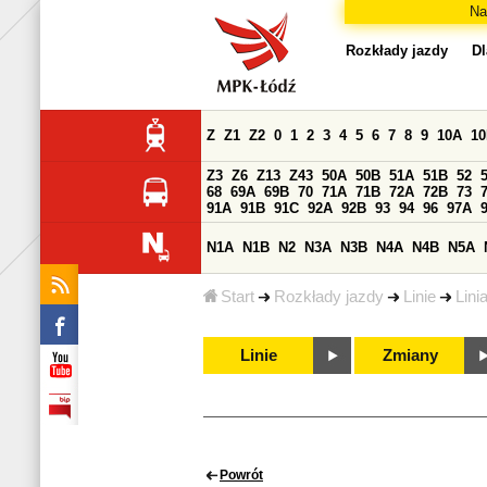
Na
Rozkłady jazdy
Dl
Z
Z1
Z2
0
1
2
3
4
5
6
7
8
9
10A
1
Z3
Z6
Z13
Z43
50A
50B
51A
51B
52
68
69A
69B
70
71A
71B
72A
72B
73
91A
91B
91C
92A
92B
93
94
96
97A
N1A
N1B
N2
N3A
N3B
N4A
N4B
N5A
Start
Rozkłady jazdy
Linie
Lini
Linie
Zmiany
Powrót