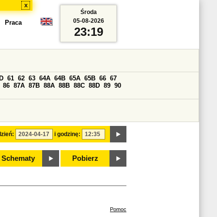
x
Środa
05-08-2026
Praca
23:19
D
61
62
63
64A
64B
65A
65B
66
67
86
87A
87B
88A
88B
88C
88D
89
90
zień:
i godzinę:
Schematy
Pobierz
Pomoc