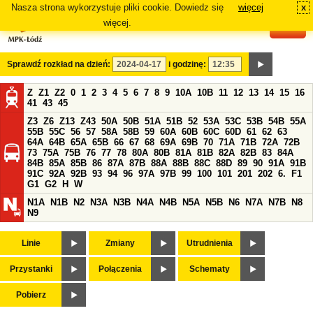
Nasza strona wykorzystuje pliki cookie. Dowiedz się
więcej
x
#
więcej.
Sprawdź rozkład na dzień:
i godzinę:
Z
Z1
Z2
0
1
2
3
4
5
6
7
8
9
10A
10B
11
12
13
14
15
16
41
43
45
Z3
Z6
Z13
Z43
50A
50B
51A
51B
52
53A
53C
53B
54B
55A
55B
55C
56
57
58A
58B
59
60A
60B
60C
60D
61
62
63
64A
64B
65A
65B
66
67
68
69A
69B
70
71A
71B
72A
72B
73
75A
75B
76
77
78
80A
80B
81A
81B
82A
82B
83
84A
84B
85A
85B
86
87A
87B
88A
88B
88C
88D
89
90
91A
91B
91C
92A
92B
93
94
96
97A
97B
99
100
101
201
202
6.
F1
G1
G2
H
W
N1A
N1B
N2
N3A
N3B
N4A
N4B
N5A
N5B
N6
N7A
N7B
N8
N9
Linie
Zmiany
Utrudnienia
Przystanki
Połączenia
Schematy
Pobierz