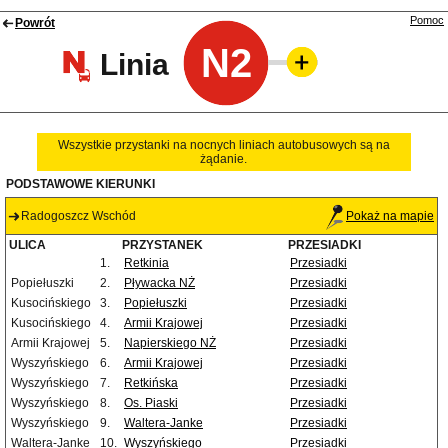
Pomoc
Powrót
N2
Linia
Wszystkie przystanki na nocnych liniach autobusowych są na
żądanie.
PODSTAWOWE KIERUNKI
Radogoszcz Wschód
Pokaż na mapie
ULICA
PRZYSTANEK
PRZESIADKI
1.
Retkinia
Przesiadki
Popiełuszki
2.
Pływacka NŻ
Przesiadki
Kusocińskiego
3.
Popiełuszki
Przesiadki
Kusocińskiego
4.
Armii Krajowej
Przesiadki
Armii Krajowej
5.
Napierskiego NŻ
Przesiadki
Wyszyńskiego
6.
Armii Krajowej
Przesiadki
Wyszyńskiego
7.
Retkińska
Przesiadki
Wyszyńskiego
8.
Os. Piaski
Przesiadki
Wyszyńskiego
9.
Waltera-Janke
Przesiadki
Waltera-Janke
10.
Wyszyńskiego
Przesiadki