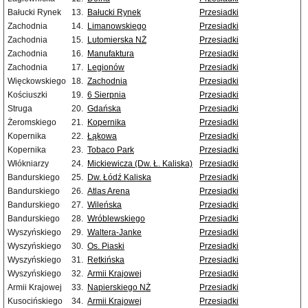
Bałucki Rynek
13.
Bałucki Rynek
Przesiadki
Zachodnia
14.
Limanowskiego
Przesiadki
Zachodnia
15.
Lutomierska NŻ
Przesiadki
Zachodnia
16.
Manufaktura
Przesiadki
Zachodnia
17.
Legionów
Przesiadki
Więckowskiego
18.
Zachodnia
Przesiadki
Kościuszki
19.
6 Sierpnia
Przesiadki
Struga
20.
Gdańska
Przesiadki
Żeromskiego
21.
Kopernika
Przesiadki
Kopernika
22.
Łąkowa
Przesiadki
Kopernika
23.
Tobaco Park
Przesiadki
Włókniarzy
24.
Mickiewicza (Dw. Ł. Kaliska)
Przesiadki
Bandurskiego
25.
Dw. Łódź Kaliska
Przesiadki
Bandurskiego
26.
Atlas Arena
Przesiadki
Bandurskiego
27.
Wileńska
Przesiadki
Bandurskiego
28.
Wróblewskiego
Przesiadki
Wyszyńskiego
29.
Waltera-Janke
Przesiadki
Wyszyńskiego
30.
Os. Piaski
Przesiadki
Wyszyńskiego
31.
Retkińska
Przesiadki
Wyszyńskiego
32.
Armii Krajowej
Przesiadki
Armii Krajowej
33.
Napierskiego NŻ
Przesiadki
Kusocińskiego
34.
Armii Krajowej
Przesiadki