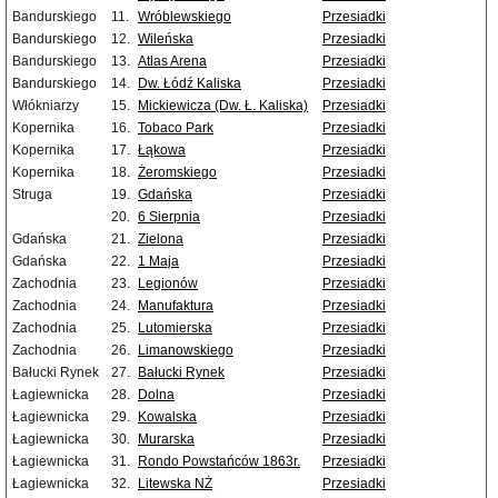
Bandurskiego
11.
Wróblewskiego
Przesiadki
Bandurskiego
12.
Wileńska
Przesiadki
Bandurskiego
13.
Atlas Arena
Przesiadki
Bandurskiego
14.
Dw. Łódź Kaliska
Przesiadki
Włókniarzy
15.
Mickiewicza (Dw. Ł. Kaliska)
Przesiadki
Kopernika
16.
Tobaco Park
Przesiadki
Kopernika
17.
Łąkowa
Przesiadki
Kopernika
18.
Żeromskiego
Przesiadki
Struga
19.
Gdańska
Przesiadki
20.
6 Sierpnia
Przesiadki
Gdańska
21.
Zielona
Przesiadki
Gdańska
22.
1 Maja
Przesiadki
Zachodnia
23.
Legionów
Przesiadki
Zachodnia
24.
Manufaktura
Przesiadki
Zachodnia
25.
Lutomierska
Przesiadki
Zachodnia
26.
Limanowskiego
Przesiadki
Bałucki Rynek
27.
Bałucki Rynek
Przesiadki
Łagiewnicka
28.
Dolna
Przesiadki
Łagiewnicka
29.
Kowalska
Przesiadki
Łagiewnicka
30.
Murarska
Przesiadki
Łagiewnicka
31.
Rondo Powstańców 1863r.
Przesiadki
Łagiewnicka
32.
Litewska NŻ
Przesiadki