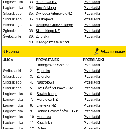
Łagiewnicka
33.
Morelowa NŻ
Przesiadki
Łagiewnicka
34.
Sowińskiego
Przesiadki
Sikorskiego
35.
Dw. Łódź Arturówek NŻ
Przesiadki
Sikorskiego
36.
Nastrojowa
Przesiadki
Sikorskiego
37.
Herlinga-Grudzińskiego
Przesiadki
Zgierska
38.
Sikorskiego NŻ
Przesiadki
Świtezianki
39.
Zgierska
Przesiadki
40.
Radogoszcz Wschód
Retkinia
Pokaż na mapie
ULICA
PRZYSTANEK
PRZESIADKI
1.
Radogoszcz Wschód
Przesiadki
Świtezianki
2.
Zgierska
Przesiadki
Sikorskiego
3.
Zgierska
Przesiadki
Sikorskiego
4.
Nastrojowa
Przesiadki
Sikorskiego
5.
Dw. Łódź Arturówek NŻ
Przesiadki
Łagiewnicka
6.
Sowińskiego
Przesiadki
Łagiewnicka
7.
Morelowa NŻ
Przesiadki
Łagiewnicka
8.
Litewska NŻ
Przesiadki
Łagiewnicka
9.
Rondo Powstańców 1863r.
Przesiadki
Łagiewnicka
10.
Murarska
Przesiadki
Łagiewnicka
11.
Kowalska
Przesiadki
Łagiewnicka
12.
Dolna
Przesiadki