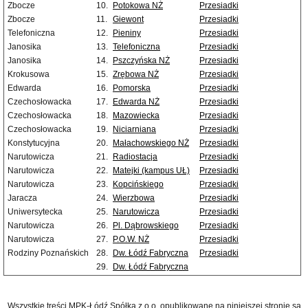
Zbocze
10.
Potokowa NŻ
Przesiadki
Zbocze
11.
Giewont
Przesiadki
Telefoniczna
12.
Pieniny
Przesiadki
Janosika
13.
Telefoniczna
Przesiadki
Janosika
14.
Pszczyńska NŻ
Przesiadki
Krokusowa
15.
Zrębowa NŻ
Przesiadki
Edwarda
16.
Pomorska
Przesiadki
Czechosłowacka
17.
Edwarda NŻ
Przesiadki
Czechosłowacka
18.
Mazowiecka
Przesiadki
Czechosłowacka
19.
Niciarniana
Przesiadki
Konstytucyjna
20.
Małachowskiego NŻ
Przesiadki
Narutowicza
21.
Radiostacja
Przesiadki
Narutowicza
22.
Matejki (kampus UŁ)
Przesiadki
Narutowicza
23.
Kopcińskiego
Przesiadki
Jaracza
24.
Wierzbowa
Przesiadki
Uniwersytecka
25.
Narutowicza
Przesiadki
Narutowicza
26.
Pl. Dąbrowskiego
Przesiadki
Narutowicza
27.
P.O.W. NŻ
Przesiadki
Rodziny Poznańskich
28.
Dw. Łódź Fabryczna
Przesiadki
29.
Dw. Łódź Fabryczna
Wszystkie treści MPK-Łódź Spółka z o.o. opublikowane na niniejszej stronie są