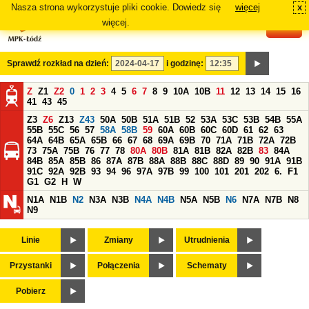
Nasza strona wykorzystuje pliki cookie. Dowiedz się
więcej
x
#
więcej.
Sprawdź rozkład na dzień:
i godzinę:
Z
Z1
Z2
0
1
2
3
4
5
6
7
8
9
10A
10B
11
12
13
14
15
16
41
43
45
Z3
Z6
Z13
Z43
50A
50B
51A
51B
52
53A
53C
53B
54B
55A
55B
55C
56
57
58A
58B
59
60A
60B
60C
60D
61
62
63
64A
64B
65A
65B
66
67
68
69A
69B
70
71A
71B
72A
72B
73
75A
75B
76
77
78
80A
80B
81A
81B
82A
82B
83
84A
84B
85A
85B
86
87A
87B
88A
88B
88C
88D
89
90
91A
91B
91C
92A
92B
93
94
96
97A
97B
99
100
101
201
202
6.
F1
G1
G2
H
W
N1A
N1B
N2
N3A
N3B
N4A
N4B
N5A
N5B
N6
N7A
N7B
N8
N9
Linie
Zmiany
Utrudnienia
Przystanki
Połączenia
Schematy
Pobierz