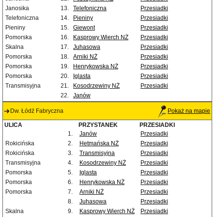
Janosika
13.
Telefoniczna
Przesiadki
Telefoniczna
14.
Pieniny
Przesiadki
Pieniny
15.
Giewont
Przesiadki
Pomorska
16.
Kasprowy Wierch NŻ
Przesiadki
Skalna
17.
Juhasowa
Przesiadki
Pomorska
18.
Arniki NŻ
Przesiadki
Pomorska
19.
Henrykowska NŻ
Przesiadki
Pomorska
20.
Iglasta
Przesiadki
Transmisyjna
21.
Kosodrzewiny NŻ
Przesiadki
22.
Janów
Dw. Łódź Fabryczna
Pokaż na mapie
ULICA
PRZYSTANEK
PRZESIADKI
1.
Janów
Przesiadki
Rokicińska
2.
Hetmańska NŻ
Przesiadki
Rokicińska
3.
Transmisyjna
Przesiadki
Transmisyjna
4.
Kosodrzewiny NŻ
Przesiadki
Pomorska
5.
Iglasta
Przesiadki
Pomorska
6.
Henrykowska NŻ
Przesiadki
Pomorska
7.
Arniki NŻ
Przesiadki
8.
Juhasowa
Przesiadki
Skalna
9.
Kasprowy Wierch NŻ
Przesiadki