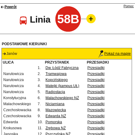
Pomoc
Powrót
58B
Linia
PODSTAWOWE KIERUNKI
Janów
Pokaż na mapie
ULICA
PRZYSTANEK
PRZESIADKI
1.
Dw. Łódź Fabryczna
Przesiadki
Narutowicza
2.
Tramwajowa
Przesiadki
Narutowicza
3.
Kopcińskiego
Przesiadki
Narutowicza
4.
Matejki (kampus UŁ)
Przesiadki
Narutowicza
5.
Radiostacja
Przesiadki
Konstytucyjna
6.
Małachowskiego NŻ
Przesiadki
Małachowskiego
7.
Niciarniana
Przesiadki
Czechosłowacka
8.
Mazowiecka
Przesiadki
Czechosłowacka
9.
Edwarda NŻ
Przesiadki
Edwarda
10.
Pomorska
Przesiadki
Krokusowa
11.
Zrębowa NŻ
Przesiadki
Janosika
12.
Pszczyńska NŻ
Przesiadki