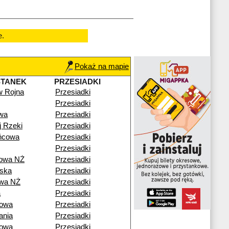
e.
Pokaż na mapie
STANEK
PRZESIADKI
w Rojna
Przesiadki
Przesiadki
wa
Przesiadki
j Rzeki
Przesiadki
ńcowa
Przesiadki
Przesiadki
rowa NŻ
Przesiadki
ska
Przesiadki
owa NŻ
Przesiadki
a
Przesiadki
nowa
Przesiadki
ania
Przesiadki
nowa
Przesiadki