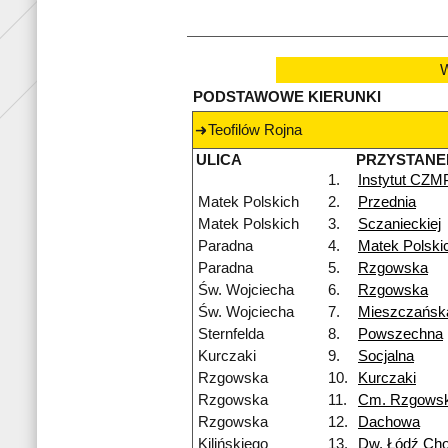
W
PODSTAWOWE KIERUNKI
Teofilów Rojna
ULICA
PRZYSTANE
1.
Instytut CZM
Matek Polskich
2.
Przednia
Matek Polskich
3.
Sczanieckiej
Paradna
4.
Matek Polski
Paradna
5.
Rzgowska
Św. Wojciecha
6.
Rzgowska
Św. Wojciecha
7.
Mieszczańsk
Sternfelda
8.
Powszechna
Kurczaki
9.
Socjalna
Rzgowska
10.
Kurczaki
Rzgowska
11.
Cm. Rzgows
Rzgowska
12.
Dachowa
Kilińskiego
13.
Dw. Łódź Cho