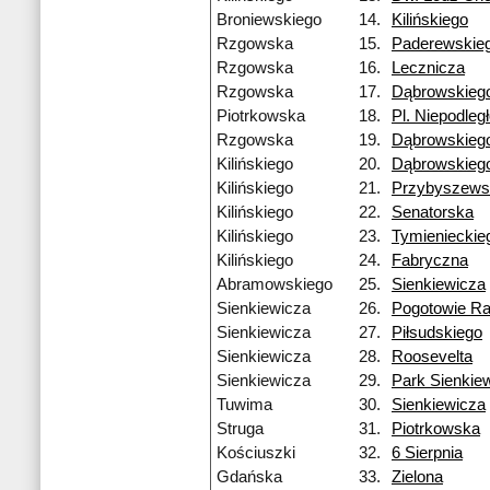
Broniewskiego
14.
Kilińskiego
Rzgowska
15.
Paderewskie
Rzgowska
16.
Lecznicza
Rzgowska
17.
Dąbrowskieg
Piotrkowska
18.
Pl. Niepodleg
Rzgowska
19.
Dąbrowskieg
Kilińskiego
20.
Dąbrowskieg
Kilińskiego
21.
Przybyszews
Kilińskiego
22.
Senatorska
Kilińskiego
23.
Tymienieckie
Kilińskiego
24.
Fabryczna
Abramowskiego
25.
Sienkiewicza
Sienkiewicza
26.
Pogotowie R
Sienkiewicza
27.
Piłsudskiego
Sienkiewicza
28.
Roosevelta
Sienkiewicza
29.
Park Sienkie
Tuwima
30.
Sienkiewicza
Struga
31.
Piotrkowska
Kościuszki
32.
6 Sierpnia
Gdańska
33.
Zielona