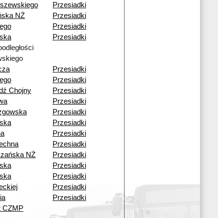
szewskiego
Przesiadki
ńska NŻ
Przesiadki
iego
Przesiadki
ska
Przesiadki
podległości
skiego
cza
Przesiadki
iego
Przesiadki
dź Chojny
Przesiadki
wa
Przesiadki
zgowska
Przesiadki
ska
Przesiadki
na
Przesiadki
echna
Przesiadki
czańska NŻ
Przesiadki
ska
Przesiadki
ska
Przesiadki
eckiej
Przesiadki
ia
Przesiadki
ut CZMP