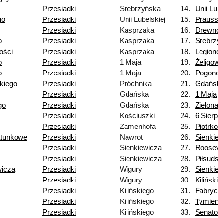
Przesiadki
Srebrzyńska
14.
Unii Lu
go
Przesiadki
Unii Lubelskiej
15.
Praus
Przesiadki
Kasprzaka
16.
Drewn
o
Przesiadki
Kasprzaka
17.
Srebrz
łości
Przesiadki
Kasprzaka
18.
Legion
o
Przesiadki
1 Maja
19.
Żeligo
o
Przesiadki
1 Maja
20.
Pogon
kiego
Przesiadki
Próchnika
21.
Gdańs
Przesiadki
Gdańska
22.
1 Maja
go
Przesiadki
Gdańska
23.
Zielona
Przesiadki
Kościuszki
24.
6 Sierp
Przesiadki
Zamenhofa
25.
Piotrk
atunkowe
Przesiadki
Nawrot
26.
Sienki
Przesiadki
Sienkiewicza
27.
Roosev
Przesiadki
Sienkiewicza
28.
Piłsud
wicza
Przesiadki
Wigury
29.
Sienki
Przesiadki
Wigury
30.
Kilińsk
Przesiadki
Kilińskiego
31.
Fabryc
Przesiadki
Kilińskiego
32.
Tymien
Przesiadki
Kilińskiego
33.
Senato