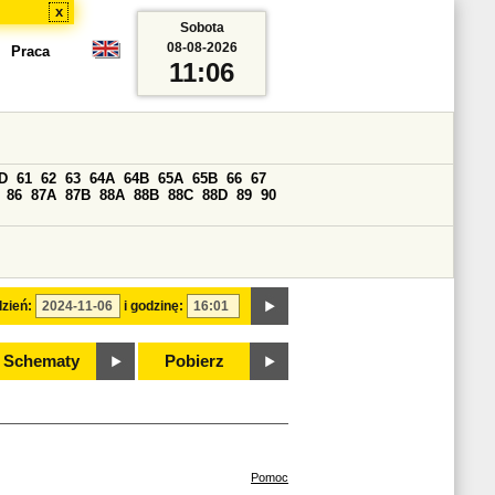
x
Sobota
08-08-2026
Praca
11:06
D
61
62
63
64A
64B
65A
65B
66
67
86
87A
87B
88A
88B
88C
88D
89
90
zień:
i godzinę:
Schematy
Pobierz
Pomoc