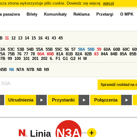
sza strona wykorzystuje pliki cookie. Dowiedz się więcej.
więcej
a pasażera
Bilety
Komunikaty
Reklama
Przetargi
O MPK
0B
11
12
13
14
15
16
41
43
45
53A
53C
53B
54B
55A
55B
55C
56
57
58A
58B
59
60A
60B
60C
60
75A
75B
76
77
78
80A
80B
81A
81B
82A
82B
83
84A
84B
85A
85B
97B
99
100
101
201
202
6.
F1
G1
G2
H
W
N5B
N6
N7A
N7B
N8
N9
a N3A
Sprawdź rozkład na d
Utrudnienia
Przystanki
Połączenia
N3A
Linia