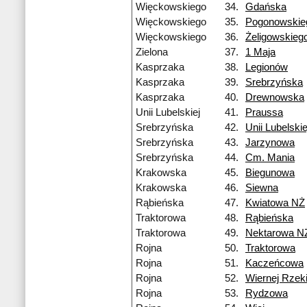
Więckowskiego
34.
Gdańska
Więckowskiego
35.
Pogonowskie
Więckowskiego
36.
Żeligowskieg
Zielona
37.
1 Maja
Kasprzaka
38.
Legionów
Kasprzaka
39.
Srebrzyńska
Kasprzaka
40.
Drewnowska
Unii Lubelskiej
41.
Praussa
Srebrzyńska
42.
Unii Lubelskie
Srebrzyńska
43.
Jarzynowa
Srebrzyńska
44.
Cm. Mania
Krakowska
45.
Biegunowa
Krakowska
46.
Siewna
Rąbieńska
47.
Kwiatowa NŻ
Traktorowa
48.
Rąbieńska
Traktorowa
49.
Nektarowa N
Rojna
50.
Traktorowa
Rojna
51.
Kaczeńcowa
Rojna
52.
Wiernej Rzek
Rojna
53.
Rydzowa