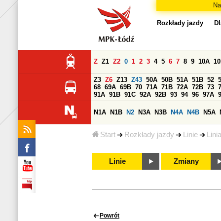
Na
Rozkłady jazdy
Dl
Z
Z1
Z2
0
1
2
3
4
5
6
7
8
9
10A
1
Z3
Z6
Z13
Z43
50A
50B
51A
51B
52
68
69A
69B
70
71A
71B
72A
72B
73
91A
91B
91C
92A
92B
93
94
96
97A
N1A
N1B
N2
N3A
N3B
N4A
N4B
N5A
Start
Rozkłady jazdy
Linie
Lini
Linie
Zmiany
Powrót