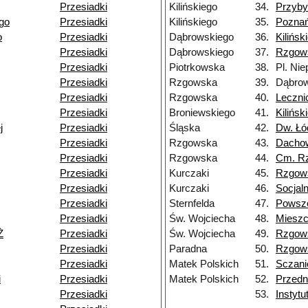
Przesiadki
Kilińskiego
34.
Przyby
go
Przesiadki
Kilińskiego
35.
Pozna
o
Przesiadki
Dąbrowskiego
36.
Kilińsk
Przesiadki
Dąbrowskiego
37.
Rzgow
Przesiadki
Piotrkowska
38.
Pl. Nie
Przesiadki
Rzgowska
39.
Dąbrow
Przesiadki
Rzgowska
40.
Leczni
Przesiadki
Broniewskiego
41.
Kilińsk
j
Przesiadki
Śląska
42.
Dw. Łó
Przesiadki
Rzgowska
43.
Dacho
Przesiadki
Rzgowska
44.
Cm. R
Przesiadki
Kurczaki
45.
Rzgow
Przesiadki
Kurczaki
46.
Socjal
Przesiadki
Sternfelda
47.
Powsz
Przesiadki
Św. Wojciecha
48.
Miesz
Ż
Przesiadki
Św. Wojciecha
49.
Rzgow
Przesiadki
Paradna
50.
Rzgow
Przesiadki
Matek Polskich
51.
Sczani
i
Przesiadki
Matek Polskich
52.
Przedn
Przesiadki
53.
Instyt