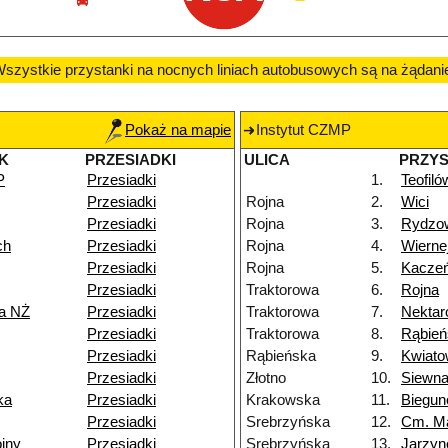
szystkie przystanki na nocnych liniach autobusowych są na żądani
Pokaż na mapie
Instytut CZMP
K
PRZESIADKI
ULICA
PRZY
P
Przesiadki
1.
Teofiló
Przesiadki
Rojna
2.
Wici
Przesiadki
Rojna
3.
Rydzo
ch
Przesiadki
Rojna
4.
Wierne
Przesiadki
Rojna
5.
Kacze
Przesiadki
Traktorowa
6.
Rojna
a NŻ
Przesiadki
Traktorowa
7.
Nekta
Przesiadki
Traktorowa
8.
Rąbień
Przesiadki
Rąbieńska
9.
Kwiat
Przesiadki
Złotno
10.
Siewn
ka
Przesiadki
Krakowska
11.
Biegu
Przesiadki
Srebrzyńska
12.
Cm. M
jny
Przesiadki
Srebrzyńska
13.
Jarzy