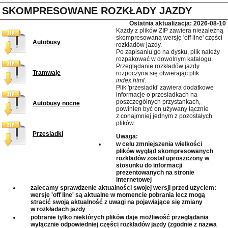
SKOMPRESOWANE ROZKŁADY JAZDY
Ostatnia aktualizacja: 2026-08-10
Każdy z plików ZIP zawiera niezależną
skompresowaną wersję 'off line' części
Autobusy
rozkładów jazdy.
Po zapisaniu go na dysku, plik należy
rozpakować w dowolnym katalogu.
Przeglądanie rozkładów jazdy
Tramwaje
rozpoczyna się otwierając plik
index.html
.
Plik 'przesiadki' zawiera dodatkowe
informacje o przesiadkach na
poszczególnych przystankach,
Autobusy nocne
powinien być on używany łącznie
z conajmniej jednym z pozostałych
plików.
Przesiadki
Uwaga:
w celu zmniejszenia wielkości
plików wygląd skompresowanych
rozkładów został uproszczony w
stosunku do informacji
prezentowanych na stronie
internetowej
zalecamy sprawdzenie aktualności swojej wersji przed użyciem:
wersje 'off line' są aktualne w momencie pobrania lecz mogą
stracić swoją aktualność z uwagi na pojawiające się zmiany
w rozkładach jazdy
pobranie tylko niektórych plików daje możliwość przeglądania
wyłącznie odpowiedniej części rozkładów jazdy (zgodnie z nazwa