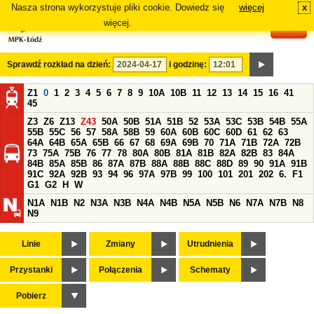
Nasza strona wykorzystuje pliki cookie. Dowiedz się
więcej
x
#
więcej.
Sprawdź rozkład na dzień:
i godzinę:
Z1
0
1
2
3
4
5
6
7
8
9
10A
10B
11
12
13
14
15
16
41
45
Z3
Z6
Z13
Z43
50A
50B
51A
51B
52
53A
53C
53B
54B
55A
55B
55C
56
57
58A
58B
59
60A
60B
60C
60D
61
62
63
64A
64B
65A
65B
66
67
68
69A
69B
70
71A
71B
72A
72B
73
75A
75B
76
77
78
80A
80B
81A
81B
82A
82B
83
84A
84B
85A
85B
86
87A
87B
88A
88B
88C
88D
89
90
91A
91B
91C
92A
92B
93
94
96
97A
97B
99
100
101
201
202
6.
F1
G1
G2
H
W
N1A
N1B
N2
N3A
N3B
N4A
N4B
N5A
N5B
N6
N7A
N7B
N8
N9
Linie
Zmiany
Utrudnienia
Przystanki
Połączenia
Schematy
Pobierz