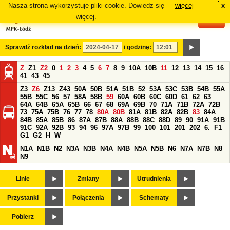
Nasza strona wykorzystuje pliki cookie. Dowiedz się
więcej
x
#
więcej.
Sprawdź rozkład na dzień:
i godzinę:
Z
Z1
Z2
0
1
2
3
4
5
6
7
8
9
10A
10B
11
12
13
14
15
16
41
43
45
Z3
Z6
Z13
Z43
50A
50B
51A
51B
52
53A
53C
53B
54B
55A
55B
55C
56
57
58A
58B
59
60A
60B
60C
60D
61
62
63
64A
64B
65A
65B
66
67
68
69A
69B
70
71A
71B
72A
72B
73
75A
75B
76
77
78
80A
80B
81A
81B
82A
82B
83
84A
84B
85A
85B
86
87A
87B
88A
88B
88C
88D
89
90
91A
91B
91C
92A
92B
93
94
96
97A
97B
99
100
101
201
202
6.
F1
G1
G2
H
W
N1A
N1B
N2
N3A
N3B
N4A
N4B
N5A
N5B
N6
N7A
N7B
N8
N9
Linie
Zmiany
Utrudnienia
Przystanki
Połączenia
Schematy
Pobierz