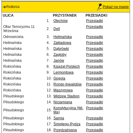
Retkinia
Pokaż na mapie
ULICA
PRZYSTANEK
PRZESIADKI
1.
Olechów
Przesiadki
Ofiar Terroryzmu 11
Przesiadki
2.
Dell
Września
Odnowiciela
3.
Hetmańska
Przesiadki
Hetmańska
4.
Zakładowa
Przesiadki
Hetmańska
5.
Dąbrówki
Przesiadki
Hetmańska
6.
Zagłoby
Przesiadki
Hetmańska
7.
Janów
Przesiadki
Rokicińska
8.
Książąt Polskich
Przesiadki
Rokicińska
9.
Lermontowa
Przesiadki
Rokicińska
10.
Gogola
Przesiadki
Rokicińska
11.
Rondo Inwalidów
Przesiadki
Rokicińska
12.
Maszynowa
Przesiadki
Piłsudskiego
13.
Widzew Stadion
Przesiadki
Piłsudskiego
14.
Niciarniana
Przesiadki
Konstytucyjna (Wi-
Przesiadki
Piłsudskiego
15.
Ma)
Piłsudskiego
16.
Sarnia
Przesiadki
Piłsudskiego
17.
Śmigłego-Rydza
Przesiadki
Piłsudskiego
18.
Przędzalniana
Przesiadki