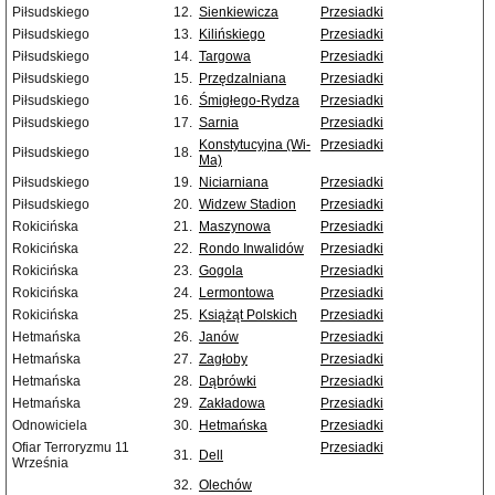
Piłsudskiego
12.
Sienkiewicza
Przesiadki
Piłsudskiego
13.
Kilińskiego
Przesiadki
Piłsudskiego
14.
Targowa
Przesiadki
Piłsudskiego
15.
Przędzalniana
Przesiadki
Piłsudskiego
16.
Śmigłego-Rydza
Przesiadki
Piłsudskiego
17.
Sarnia
Przesiadki
Konstytucyjna (Wi-
Przesiadki
Piłsudskiego
18.
Ma)
Piłsudskiego
19.
Niciarniana
Przesiadki
Piłsudskiego
20.
Widzew Stadion
Przesiadki
Rokicińska
21.
Maszynowa
Przesiadki
Rokicińska
22.
Rondo Inwalidów
Przesiadki
Rokicińska
23.
Gogola
Przesiadki
Rokicińska
24.
Lermontowa
Przesiadki
Rokicińska
25.
Książąt Polskich
Przesiadki
Hetmańska
26.
Janów
Przesiadki
Hetmańska
27.
Zagłoby
Przesiadki
Hetmańska
28.
Dąbrówki
Przesiadki
Hetmańska
29.
Zakładowa
Przesiadki
Odnowiciela
30.
Hetmańska
Przesiadki
Ofiar Terroryzmu 11
Przesiadki
31.
Dell
Września
32.
Olechów