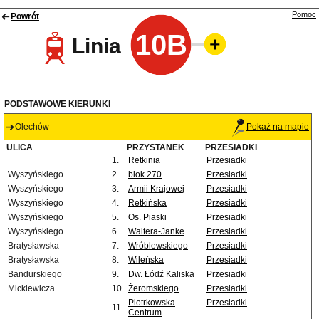
Pomoc
Powrót
10B
Linia
PODSTAWOWE KIERUNKI
Olechów
Pokaż na mapie
ULICA
PRZYSTANEK
PRZESIADKI
1.
Retkinia
Przesiadki
Wyszyńskiego
2.
blok 270
Przesiadki
Wyszyńskiego
3.
Armii Krajowej
Przesiadki
Wyszyńskiego
4.
Retkińska
Przesiadki
Wyszyńskiego
5.
Os. Piaski
Przesiadki
Wyszyńskiego
6.
Waltera-Janke
Przesiadki
Bratysławska
7.
Wróblewskiego
Przesiadki
Bratysławska
8.
Wileńska
Przesiadki
Bandurskiego
9.
Dw. Łódź Kaliska
Przesiadki
Mickiewicza
10.
Żeromskiego
Przesiadki
Piotrkowska
Przesiadki
11.
Centrum