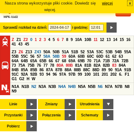
Nasza strona wykorzystuje pliki cookie. Dowiedz się
więcej
x
#
więcej.
Sprawdź rozkład na dzień:
i godzinę:
Z
Z1
Z2
0
1
2
3
4
5
6
7
8
9
10A
10B
11
12
13
14
15
16
41
43
45
Z3
Z6
Z13
Z43
50A
50B
51A
51B
52
53A
53C
53B
54B
55A
55B
55C
56
57
58A
58B
59
60A
60B
60C
60D
61
62
63
64A
64B
65A
65B
66
67
68
69A
69B
70
71A
71B
72A
72B
73
75A
75B
76
77
78
80A
80B
81A
81B
82A
82B
83
84A
84B
85A
85B
86
87A
87B
88A
88B
88C
88D
89
90
91A
91B
91C
92A
92B
93
94
96
97A
97B
99
100
101
201
202
6.
F1
G1
G2
H
W
N1A
N1B
N2
N3A
N3B
N4A
N4B
N5A
N5B
N6
N7A
N7B
N8
N9
Linie
Zmiany
Utrudnienia
Przystanki
Połączenia
Schematy
Pobierz