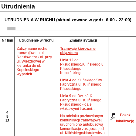
Utrudnienia
UTRUDNIENIA W RUCHU (aktualizowane w godz. 6:00 - 22:00)
Nr linii
Utrudnienie w ruchu
Zmiana sytuacji
Zatrzymanie ruchu
Tramwaje kierowane
tramwajów na ul.
objazdem:
Narutowicza / al. przy
Linia 12
od
ul. Wierzbowej w
Piłsudskiego/Kilińskiego ul.
kierunku do ul.
Piłsudskiego,
Kopcińskiego -
Kopcińskiego.
wypadek
.
Linia 4
od Kilińskiego/Dw.
Fabryczna ul. Kilińskiego,
Piłsudskiego.
Linia 9
od Dw. Łódź
Fabryczna ul. Kilińskiego,
Piłsudskiego - dalej
właściwymi trasami. .
4
Pokaż
Na odcinku pozbawionym
9
komunikacji tramwajowej
12
lokalizację
uruchomiono autobusową
komunikację zastępczą od
ul. Kilińskiego/Narutowicza