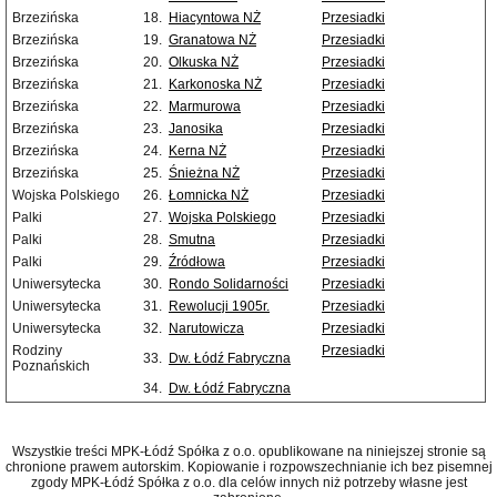
Brzezińska
18.
Hiacyntowa NŻ
Przesiadki
Brzezińska
19.
Granatowa NŻ
Przesiadki
Brzezińska
20.
Olkuska NŻ
Przesiadki
Brzezińska
21.
Karkonoska NŻ
Przesiadki
Brzezińska
22.
Marmurowa
Przesiadki
Brzezińska
23.
Janosika
Przesiadki
Brzezińska
24.
Kerna NŻ
Przesiadki
Brzezińska
25.
Śnieżna NŻ
Przesiadki
Wojska Polskiego
26.
Łomnicka NŻ
Przesiadki
Palki
27.
Wojska Polskiego
Przesiadki
Palki
28.
Smutna
Przesiadki
Palki
29.
Źródłowa
Przesiadki
Uniwersytecka
30.
Rondo Solidarności
Przesiadki
Uniwersytecka
31.
Rewolucji 1905r.
Przesiadki
Uniwersytecka
32.
Narutowicza
Przesiadki
Rodziny
Przesiadki
33.
Dw. Łódź Fabryczna
Poznańskich
34.
Dw. Łódź Fabryczna
Wszystkie treści MPK-Łódź Spółka z o.o. opublikowane na niniejszej stronie są
chronione prawem autorskim. Kopiowanie i rozpowszechnianie ich bez pisemnej
zgody MPK-Łódź Spółka z o.o. dla celów innych niż potrzeby własne jest