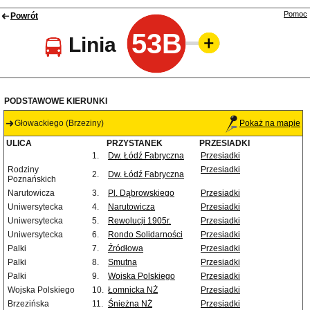
Pomoc
Powrót
53B
Linia
PODSTAWOWE KIERUNKI
Głowackiego (Brzeziny)
Pokaż na mapie
ULICA
PRZYSTANEK
PRZESIADKI
1.
Dw. Łódź Fabryczna
Przesiadki
Rodziny
Przesiadki
2.
Dw. Łódź Fabryczna
Poznańskich
Narutowicza
3.
Pl. Dąbrowskiego
Przesiadki
Uniwersytecka
4.
Narutowicza
Przesiadki
Uniwersytecka
5.
Rewolucji 1905r.
Przesiadki
Uniwersytecka
6.
Rondo Solidarności
Przesiadki
Palki
7.
Źródłowa
Przesiadki
Palki
8.
Smutna
Przesiadki
Palki
9.
Wojska Polskiego
Przesiadki
Wojska Polskiego
10.
Łomnicka NŻ
Przesiadki
Brzezińska
11.
Śnieżna NŻ
Przesiadki