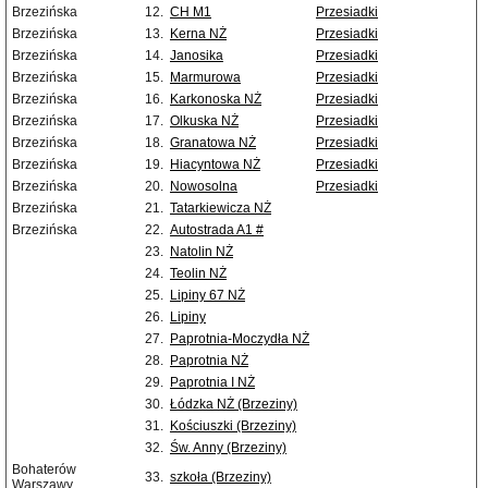
Brzezińska
12.
CH M1
Przesiadki
Brzezińska
13.
Kerna NŻ
Przesiadki
Brzezińska
14.
Janosika
Przesiadki
Brzezińska
15.
Marmurowa
Przesiadki
Brzezińska
16.
Karkonoska NŻ
Przesiadki
Brzezińska
17.
Olkuska NŻ
Przesiadki
Brzezińska
18.
Granatowa NŻ
Przesiadki
Brzezińska
19.
Hiacyntowa NŻ
Przesiadki
Brzezińska
20.
Nowosolna
Przesiadki
Brzezińska
21.
Tatarkiewicza NŻ
Brzezińska
22.
Autostrada A1 #
23.
Natolin NŻ
24.
Teolin NŻ
25.
Lipiny 67 NŻ
26.
Lipiny
27.
Paprotnia-Moczydła NŻ
28.
Paprotnia NŻ
29.
Paprotnia I NŻ
30.
Łódzka NŻ (Brzeziny)
31.
Kościuszki (Brzeziny)
32.
Św. Anny (Brzeziny)
Bohaterów
33.
szkoła (Brzeziny)
Warszawy