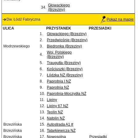
Głowackiego
34.
(Brzeziny)
Dw. Łódź Fabryczna
Pokaż na mapie
ULICA
PRZYSTANEK
PRZESIADKI
1.
Głowackiego (Brzeziny)
2.
Przedwiośnie (Brzeziny)
Modrzewskiego
3.
Biedronka (Brzeziny)
Woj. Polskiego
4.
(Brzeziny)
5.
Traugutta (Brzeziny)
6.
Kościuszki (Brzeziny)
7.
Łódzka NŻ (Brzeziny)
8.
Paprotnia I NŻ
9.
Paprotnia NŻ
10.
Paprotnia-Moczydła NŻ
11.
Lipiny
12.
Lipiny 67 NŻ
13.
Teolin NŻ
14.
Natolin NŻ
Brzezińska
15.
Autostrada A1 #
Brzezińska
16.
Tatarkiewicza NŻ
Brzezińska
17.
Nowosolna
Przesiadki