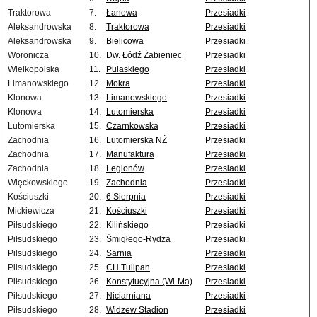
Traktorowa
7.
Łanowa
Przesiadki
Aleksandrowska
8.
Traktorowa
Przesiadki
Aleksandrowska
9.
Bielicowa
Przesiadki
Woronicza
10.
Dw. Łódź Żabieniec
Przesiadki
Wielkopolska
11.
Pułaskiego
Przesiadki
Limanowskiego
12.
Mokra
Przesiadki
Klonowa
13.
Limanowskiego
Przesiadki
Klonowa
14.
Lutomierska
Przesiadki
Lutomierska
15.
Czarnkowska
Przesiadki
Zachodnia
16.
Lutomierska NŻ
Przesiadki
Zachodnia
17.
Manufaktura
Przesiadki
Zachodnia
18.
Legionów
Przesiadki
Więckowskiego
19.
Zachodnia
Przesiadki
Kościuszki
20.
6 Sierpnia
Przesiadki
Mickiewicza
21.
Kościuszki
Przesiadki
Piłsudskiego
22.
Kilińskiego
Przesiadki
Piłsudskiego
23.
Śmigłego-Rydza
Przesiadki
Piłsudskiego
24.
Sarnia
Przesiadki
Piłsudskiego
25.
CH Tulipan
Przesiadki
Piłsudskiego
26.
Konstytucyjna (Wi-Ma)
Przesiadki
Piłsudskiego
27.
Niciarniana
Przesiadki
Piłsudskiego
28.
Widzew Stadion
Przesiadki