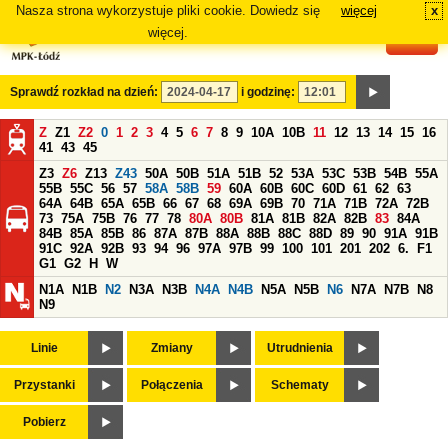
Nasza strona wykorzystuje pliki cookie. Dowiedz się
więcej
x
#
więcej.
Sprawdź rozkład na dzień:
i godzinę:
Z
Z1
Z2
0
1
2
3
4
5
6
7
8
9
10A
10B
11
12
13
14
15
16
41
43
45
Z3
Z6
Z13
Z43
50A
50B
51A
51B
52
53A
53C
53B
54B
55A
55B
55C
56
57
58A
58B
59
60A
60B
60C
60D
61
62
63
64A
64B
65A
65B
66
67
68
69A
69B
70
71A
71B
72A
72B
73
75A
75B
76
77
78
80A
80B
81A
81B
82A
82B
83
84A
84B
85A
85B
86
87A
87B
88A
88B
88C
88D
89
90
91A
91B
91C
92A
92B
93
94
96
97A
97B
99
100
101
201
202
6.
F1
G1
G2
H
W
N1A
N1B
N2
N3A
N3B
N4A
N4B
N5A
N5B
N6
N7A
N7B
N8
N9
Linie
Zmiany
Utrudnienia
Przystanki
Połączenia
Schematy
Pobierz