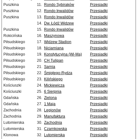
Puszkina
11.
Rondo Sybiraków
Przesiadki
Puszkina
12.
Rondo Inwalidów
Przesiadki
Puszkina
13.
Rondo Inwalidów
Przesiadki
14.
Dw. Łódź Widzew
Przesiadki
Puszkina
15.
Rondo Inwalidów
Przesiadki
Rokicińska
16.
Maszynowa
Przesiadki
Piłsudskiego
17.
Widzew Stadion
Przesiadki
Piłsudskiego
18.
Niciarniana
Przesiadki
Piłsudskiego
19.
Konstytucyjna (Wi-Ma)
Przesiadki
Piłsudskiego
20.
CH Tulipan
Przesiadki
Piłsudskiego
21.
Sarnia
Przesiadki
Piłsudskiego
22.
Śmigłego-Rydza
Przesiadki
Piłsudskiego
23.
Kilińskiego
Przesiadki
Kościuszki
24.
Mickiewicza
Przesiadki
Kościuszki
25.
6 Sierpnia
Przesiadki
Gdańska
26.
Zielona
Przesiadki
Gdańska
27.
1 Maja
Przesiadki
Zachodnia
28.
Legionów
Przesiadki
Zachodnia
29.
Manufaktura
Przesiadki
Lutomierska
30.
Zachodnia
Przesiadki
Lutomierska
31.
Czarnkowska
Przesiadki
Klonowa
32.
Lutomierska
Przesiadki