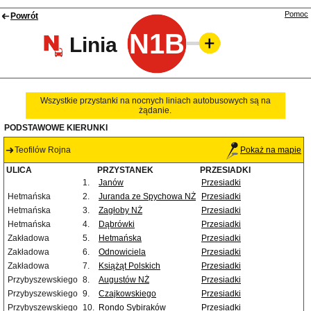
Pomoc
Powrót
N1B
Linia
Wszystkie przystanki na nocnych liniach autobusowych są na
żądanie.
PODSTAWOWE KIERUNKI
Teofilów Rojna
Pokaż na mapie
ULICA
PRZYSTANEK
PRZESIADKI
1.
Janów
Przesiadki
Hetmańska
2.
Juranda ze Spychowa NŻ
Przesiadki
Hetmańska
3.
Zagłoby NŻ
Przesiadki
Hetmańska
4.
Dąbrówki
Przesiadki
Zakładowa
5.
Hetmańska
Przesiadki
Zakładowa
6.
Odnowiciela
Przesiadki
Zakładowa
7.
Książąt Polskich
Przesiadki
Przybyszewskiego
8.
Augustów NŻ
Przesiadki
Przybyszewskiego
9.
Czajkowskiego
Przesiadki
Przybyszewskiego
10.
Rondo Sybiraków
Przesiadki