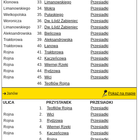
Klonowa
33.
Limanowskiego
Przesiadki
Limanowskiego
34.
Mokra
Przesiadki
Wielkopolska
35.
Pułaskiego
Przesiadki
Woronicza
36.
Dw. Łódź Żabieniec
Przesiadki
Limanowskiego
37.
Dw. Łódź Żabieniec
Przesiadki
Aleksandrowska
38.
Bielicowa
Przesiadki
Traktorowa
39.
Aleksandrowska
Przesiadki
Traktorowa
40.
Łanowa
Przesiadki
Rojna
41.
Traktorowa
Przesiadki
Rojna
42.
Kaczeńcowa
Przesiadki
Rojna
43.
Wiernej Rzeki
Przesiadki
Rojna
44.
Rydzowa
Przesiadki
Rojna
45.
Wici
Przesiadki
46.
Teofilów Rojna
Janów
Pokaż na mapie
ULICA
PRZYSTANEK
PRZESIADKI
1.
Teofilów Rojna
Przesiadki
Rojna
2.
Wici
Przesiadki
Rojna
3.
Rydzowa
Przesiadki
Rojna
4.
Wiernej Rzeki
Przesiadki
Rojna
5.
Kaczeńcowa
Przesiadki
6.
Rojna
Przesiadki