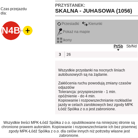
PRZYSTANEK:
Czas przejazdu
SKALNA - JUHASOWA (1056)
dla:
Przesiadki
Kierunki
N4B
Pokaż na mapie
ikony
Pt/Sb
Sb/Nd
3
26
Wszystkie przystanki na nocnych liniach
autobusowych są na żądanie.
Zakłócenia ruchu powodują zmiany czasów
odjazdów
Tolerancja: przyspieszenie - 1 min.
opóźnienie - do 4 min.
Kopiowanie i rozpowszechnianie rozkładów
jazdy w celach zarobkowych bez zgody MPK
Łódź Spółka z o.o jest zabronione.
Wszystkie treści MPK-Łódź Spółka z o.o. opublikowane na niniejszej stronie są
chronione prawem autorskim. Kopiowanie i rozpowszechnianie ich bez pisemnej
zgody MPK-Łódź Spółka z o.o. dla celów innych niż potrzeby własne jest
zabronione.