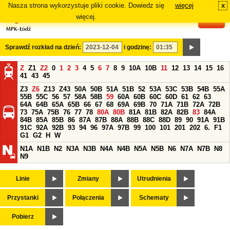
Nasza strona wykorzystuje pliki cookie. Dowiedz się
więcej
x
#
więcej.
Sprawdź rozkład na dzień:
i godzinę:
Z
Z1
Z2
0
1
2
3
4
5
6
7
8
9
10A
10B
11
12
13
14
15
16
41
43
45
Z3
Z6
Z13
Z43
50A
50B
51A
51B
52
53A
53C
53B
54B
55A
55B
55C
56
57
58A
58B
59
60A
60B
60C
60D
61
62
63
64A
64B
65A
65B
66
67
68
69A
69B
70
71A
71B
72A
72B
73
75A
75B
76
77
78
80A
80B
81A
81B
82A
82B
83
84A
84B
85A
85B
86
87A
87B
88A
88B
88C
88D
89
90
91A
91B
91C
92A
92B
93
94
96
97A
97B
99
100
101
201
202
6.
F1
G1
G2
H
W
N1A
N1B
N2
N3A
N3B
N4A
N4B
N5A
N5B
N6
N7A
N7B
N8
N9
Linie
Zmiany
Utrudnienia
Przystanki
Połączenia
Schematy
Pobierz