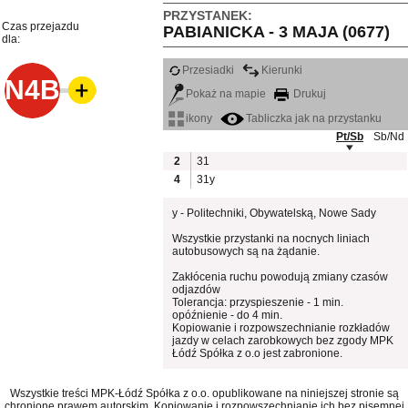
PRZYSTANEK:
Czas przejazdu
PABIANICKA - 3 MAJA (0677)
dla:
Przesiadki
Kierunki
N4B
Pokaż na mapie
Drukuj
ikony
Tabliczka jak na przystanku
Pt/Sb
Sb/Nd
2
31
4
31y
y - Politechniki, Obywatelską, Nowe Sady
Wszystkie przystanki na nocnych liniach
autobusowych są na żądanie.
Zakłócenia ruchu powodują zmiany czasów
odjazdów
Tolerancja: przyspieszenie - 1 min.
opóźnienie - do 4 min.
Kopiowanie i rozpowszechnianie rozkładów
jazdy w celach zarobkowych bez zgody MPK
Łódź Spółka z o.o jest zabronione.
Wszystkie treści MPK-Łódź Spółka z o.o. opublikowane na niniejszej stronie są
chronione prawem autorskim. Kopiowanie i rozpowszechnianie ich bez pisemnej