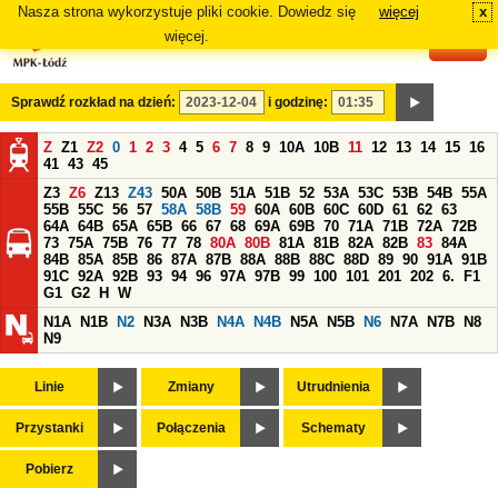
Nasza strona wykorzystuje pliki cookie. Dowiedz się
więcej
x
#
więcej.
Sprawdź rozkład na dzień:
i godzinę:
Z
Z1
Z2
0
1
2
3
4
5
6
7
8
9
10A
10B
11
12
13
14
15
16
41
43
45
Z3
Z6
Z13
Z43
50A
50B
51A
51B
52
53A
53C
53B
54B
55A
55B
55C
56
57
58A
58B
59
60A
60B
60C
60D
61
62
63
64A
64B
65A
65B
66
67
68
69A
69B
70
71A
71B
72A
72B
73
75A
75B
76
77
78
80A
80B
81A
81B
82A
82B
83
84A
84B
85A
85B
86
87A
87B
88A
88B
88C
88D
89
90
91A
91B
91C
92A
92B
93
94
96
97A
97B
99
100
101
201
202
6.
F1
G1
G2
H
W
N1A
N1B
N2
N3A
N3B
N4A
N4B
N5A
N5B
N6
N7A
N7B
N8
N9
Linie
Zmiany
Utrudnienia
Przystanki
Połączenia
Schematy
Pobierz