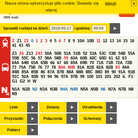
Nasza strona wykorzystuje pliki cookie. Dowiedz się
więcej
x
#
więcej.
Sprawdź rozkład na dzień:
i godzinę:
Z
Z1
Z2
0
1
2
3
4
5
6
7
8
9
10A
10B
11
12
13
14
15
16
41
43
45
Z3
Z6
Z13
Z43
50A
50B
51A
51B
52
53A
53C
53B
54B
55A
55B
55C
56
57
58A
58B
59
60A
60B
60C
60D
61
62
63
64A
64B
65A
65B
66
67
68
69A
69B
70
71A
71B
72A
72B
73
75A
75B
76
77
78
80A
80B
81A
81B
82A
82B
83
84A
84B
85A
85B
86
87A
87B
88A
88B
88C
88D
89
90
91A
91B
91C
92A
92B
93
94
96
97A
97B
99
100
101
201
202
6.
F1
G1
G2
H
W
N1A
N1B
N2
N3A
N3B
N4A
N4B
N5A
N5B
N6
N7A
N7B
N8
N9
Linie
Zmiany
Utrudnienia
Przystanki
Połączenia
Schematy
Pobierz