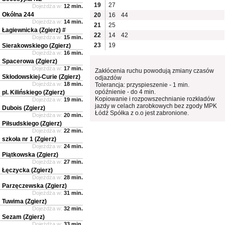
19
27
Dojeżdża w:
12 min.
Okólna 244
20
16
44
Dojeżdża w:
14 min.
21
25
Łagiewnicka (Zgierz) #
22
14
42
Dojeżdża w:
15 min.
23
19
Sierakowskiego (Zgierz)
Dojeżdża w:
16 min.
Spacerowa (Zgierz)
Dojeżdża w:
17 min.
Zakłócenia ruchu powodują zmiany czasów
Skłodowskiej-Curie (Zgierz)
odjazdów
Dojeżdża w:
18 min.
Tolerancja: przyspieszenie - 1 min.
opóźnienie - do 4 min.
pl. Kilińskiego (Zgierz)
Kopiowanie i rozpowszechnianie rozkładów
Dojeżdża w:
19 min.
jazdy w celach zarobkowych bez zgody MPK
Dubois (Zgierz)
Łódź Spółka z o.o jest zabronione.
Dojeżdża w:
20 min.
Piłsudskiego (Zgierz)
Dojeżdża w:
22 min.
szkoła nr 1 (Zgierz)
Dojeżdża w:
24 min.
Piątkowska (Zgierz)
Dojeżdża w:
27 min.
Łęczycka (Zgierz)
Dojeżdża w:
28 min.
Parzęczewska (Zgierz)
Dojeżdża w:
31 min.
Tuwima (Zgierz)
Dojeżdża w:
32 min.
Sezam (Zgierz)
Dojeżdża w:
33 min.