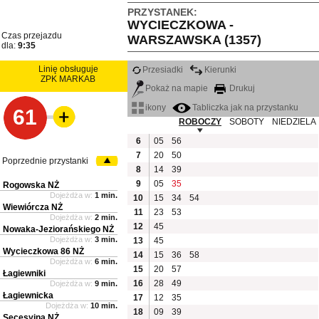
PRZYSTANEK:
WYCIECZKOWA -
Czas przejazdu
WARSZAWSKA (1357)
dla:
9:35
Linię obsługuje
Przesiadki
Kierunki
ZPK MARKAB
Pokaż na mapie
Drukuj
ikony
Tabliczka jak na przystanku
61
ROBOCZY
SOBOTY
NIEDZIELA
6
05
56
7
20
50
Poprzednie przystanki
8
14
39
9
05
35
Rogowska NŻ
Dojeżdża w:
1 min.
10
15
34
54
Wiewiórcza NŻ
11
23
53
Dojeżdża w:
2 min.
12
45
Nowaka-Jeziorańskiego NŻ
Dojeżdża w:
3 min.
13
45
Wycieczkowa 86 NŻ
14
15
36
58
Dojeżdża w:
6 min.
15
20
57
Łagiewniki
16
28
49
Dojeżdża w:
9 min.
Łagiewnicka
17
12
35
Dojeżdża w:
10 min.
18
09
39
Secesyjna NŻ